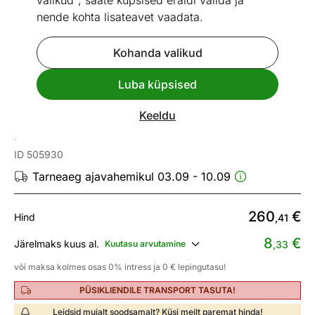
valikud", saate küpsised eraldi valida ja
nende kohta lisateavet vaadata.
Kohanda valikud
Go to slide 1
Go to slide 2
Go to slide 3
Go to slide 4
Go to slide 5
Luba küpsised
Mõõtmed
Vaata sarnaseid
Keeldu
Põrandalamp Noah 45
ID 505930
Tarneaeg ajavahemikul 03.09 - 10.09
260
€
Hind
,41
8
€
Järelmaks kuus al.
Kuutasu arvutamine
,33
või maksa kolmes osas 0% intress ja 0 € lepingutasu!
PÜSIKLIENDILE TRANSPORT TASUTA!
Leidsid mujalt soodsamalt? Küsi meilt paremat hinda!