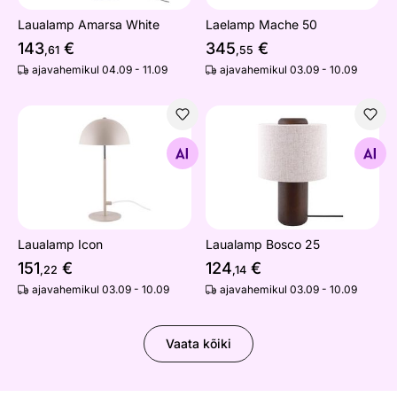
Laualamp Amarsa White
Laelamp Mache 50
143
€
345
€
,61
,55
ajavahemikul 04.09 - 11.09
ajavahemikul 03.09 - 10.09
Laualamp Icon
Laualamp Bosco 25
Otsi sarnaseid
Otsi sarnaseid
Laualamp Icon
Laualamp Bosco 25
151
€
124
€
,22
,14
ajavahemikul 03.09 - 10.09
ajavahemikul 03.09 - 10.09
Vaata kõiki