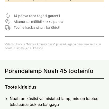
14 päeva raha tagasi garantii
Aitame sul mööbli kokku panna
Toome kauba sinuni ka õhtuti
Vali ostukorvis "Maksa kolmes osas" ja saad jagada oma makse 3 kuu
peale. Lisatasusid ei kaasne.
Põrandalamp Noah 45 tooteinfo
Toote kirjeldus
Noah on käsitsi valmistatud lamp, mis on kaetud
tekstuurse buklee kangaga