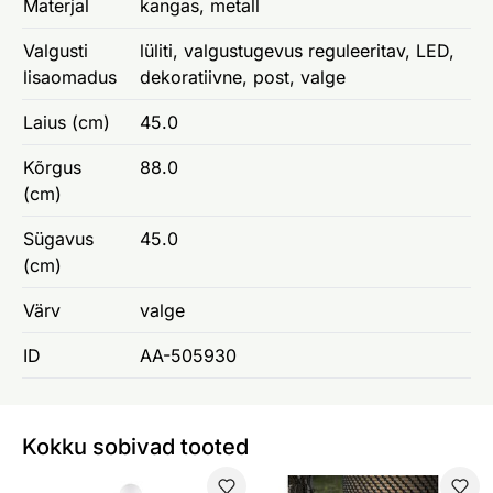
Materjal
kangas, metall
Valgusti
lüliti, valgustugevus reguleeritav, LED,
lisaomadus
dekoratiivne, post, valge
Laius (cm)
45.0
Kõrgus
88.0
(cm)
Sügavus
45.0
(cm)
Värv
valge
ID
AA-505930
Kokku sobivad tooted