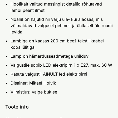
Hoolikalt valitud messingist detailid rõhutavad
lambi peent ilmet
Noahil on hajutid nii varju üla- kui alaosas, mis
võimaldavad valgusel pehmelt ja ühtlaselt üle ruumi
levida
Lambiga on kaasas 200 cm beež tekstiilkaabel
koos lülitiga
Lamp on hämardusseadmetega ühilduv
Valgustile sobib LED elektripirn 1 x E27, max. 60 W
Kasuta valgustil AINULT led elektripirni
Disainer: Mikael Holvik
Viimistlus: valge buklee
Toote info