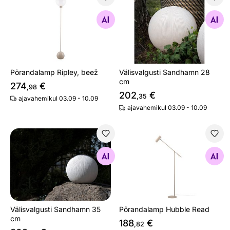
Põrandalamp Ripley, beež
Välisvalgusti Sandhamn 28 
Otsi sarnaseid
Otsi sarnaseid
Põrandalamp Ripley, beež
Välisvalgusti Sandhamn 28
cm
274
€
,98
202
€
,35
ajavahemikul 03.09 - 10.09
ajavahemikul 03.09 - 10.09
Välisvalgusti Sandhamn 35 cm
Põrandalamp Hubble Read
Otsi sarnaseid
Otsi sarnaseid
Välisvalgusti Sandhamn 35
Põrandalamp Hubble Read
cm
188
€
,82