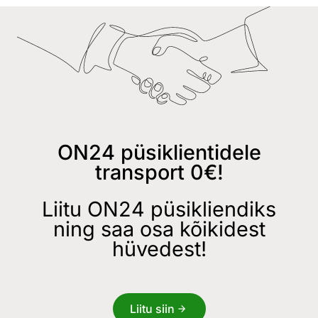
ON24 püsiklientidele
transport 0€!
Liitu ON24 püsikliendiks
ning saa osa kõikidest
hüvedest!
Liitu siin