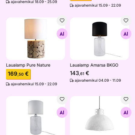
ajavahemikul 18.09 - 25.09
ajavahemikul 15.09 - 22.09
Laualamp Pure Nature
Laualamp Amarsa BKGO
Otsi sarnaseid
Otsi sarnaseid
Laualamp Pure Nature
Laualamp Amarsa BKGO
143
€
169
€
,61
,50
ajavahemikul 04.09 - 11.09
ajavahemikul 15.09 - 22.09
Laualamp Amarsa White
Laelamp Mache 50
Otsi sarnaseid
Otsi sarnaseid