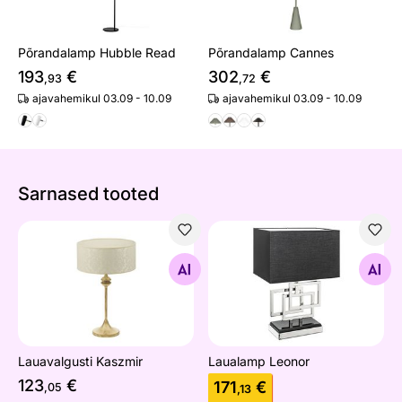
Põrandalamp Hubble Read
Põrandalamp Cannes
193
€
302
€
,93
,72
ajavahemikul 03.09 - 10.09
ajavahemikul 03.09 - 10.09
Sarnased tooted
Lauavalgusti Kaszmir
Laualamp Leonor
Otsi sarnaseid
Otsi sarnaseid
Lauavalgusti Kaszmir
Laualamp Leonor
123
€
171
€
,05
,13