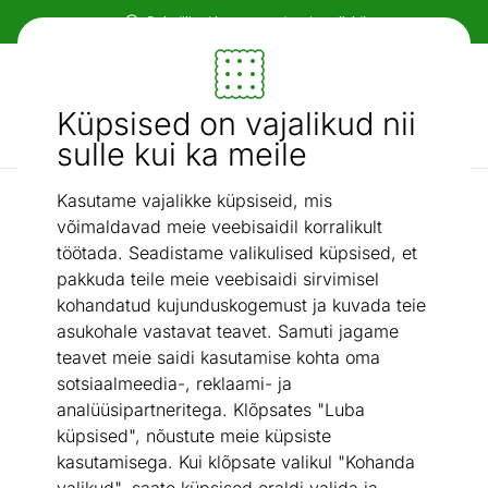
Paindlikud ja mugavad makseviisid!
Mööbel ja sisustus - ON24
Küpsised on vajalikud nii
Otsi...
AI otsing
sulle kui ka meile
Kasutame vajalikke küpsiseid, mis
Põrandalambid
Põrandalamp Noah 45
/
võimaldavad meie veebisaidil korralikult
töötada. Seadistame valikulised küpsised, et
pakkuda teile meie veebisaidi sirvimisel
kohandatud kujunduskogemust ja kuvada teie
asukohale vastavat teavet. Samuti jagame
teavet meie saidi kasutamise kohta oma
sotsiaalmeedia-, reklaami- ja
analüüsipartneritega. Klõpsates "Luba
küpsised", nõustute meie küpsiste
kasutamisega. Kui klõpsate valikul "Kohanda