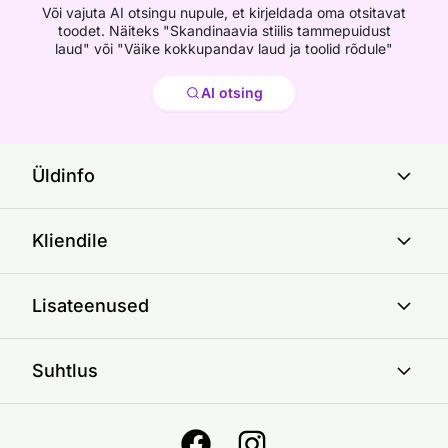
Või vajuta AI otsingu nupule, et kirjeldada oma otsitavat
toodet. Näiteks "Skandinaavia stiilis tammepuidust
laud" või "Väike kokkupandav laud ja toolid rõdule"
Otsi
AI otsing
Üldinfo
Kliendile
Lisateenused
Suhtlus