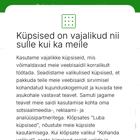
Paindlikud ja mugavad makseviisid!
Mööbel ja sisustus - ON24
Küpsised on vajalikud nii
Otsi...
AI otsing
sulle kui ka meile
Kasutame vajalikke küpsiseid, mis
/
Varikatused, kuurid...
Varikatused ja peotelgid
võimaldavad meie veebisaidil korralikult
Varikatused ja peotelgid
töötada. Seadistame valikulised küpsised, et
pakkuda teile meie veebisaidi sirvimisel
kohandatud kujunduskogemust ja kuvada teie
Filtreeri / Reasta
asukohale vastavat teavet. Samuti jagame
teavet meie saidi kasutamise kohta oma
sotsiaalmeedia-, reklaami- ja
analüüsipartneritega. Klõpsates "Luba
Varikatus terrassile Feria 3x3 m
küpsised", nõustute meie küpsiste
Otsi sarnaseid
kasutamisega. Kui klõpsate valikul "Kohanda