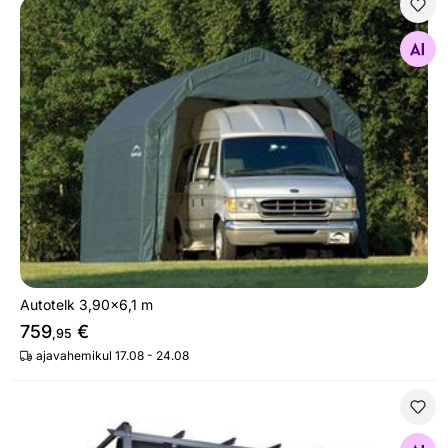
Autotelk 3,90x6,1 m
Otsi sarnaseid
Autotelk 3,90x6,1 m
759
€
,95
ajavahemikul 17.08 - 24.08
Varikatus Lazio, must