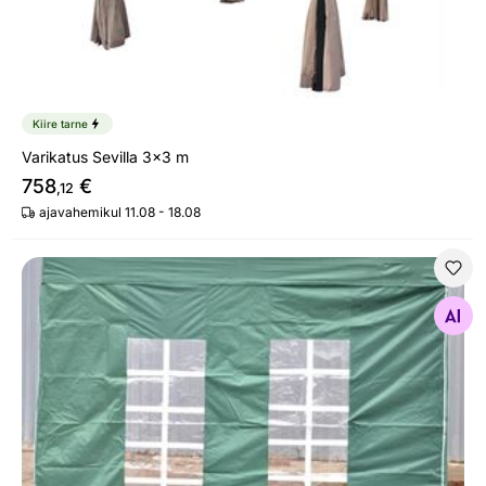
Kiire tarne
Varikatus Sevilla 3x3 m
758
€
,12
ajavahemikul 11.08 - 18.08
Pop Up aiatelgi küljeseinad
Otsi sarnaseid