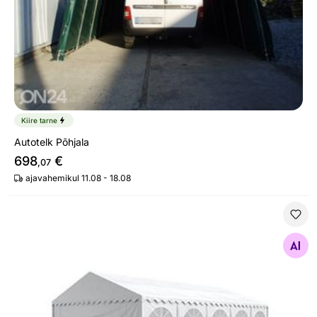
Kiire tarne
Autotelk Põhjala
698
€
,07
ajavahemikul 11.08 - 18.08
Peotelk valge 5x10 m
Otsi sarnaseid