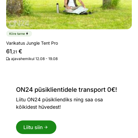
Kiire tarne
Varikatus Jungle Tent Pro
61
€
,21
ajavahemikul 12.08 - 19.08
ON24 püsiklientidele transport 0€!
Liitu ON24 püsikliendiks ning saa osa
kõikidest hüvedest!
Liitu siin