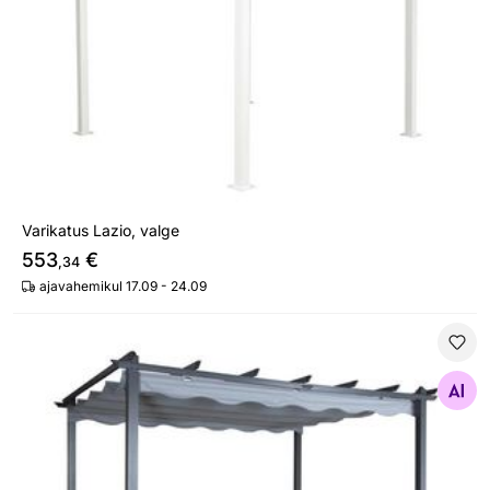
Varikatus Lazio, valge
553
€
,34
ajavahemikul 17.09 - 24.09
Varikatus Lazio, hall
Otsi sarnaseid