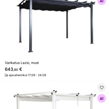
Otsi sarnaseid
Varikatus Lazio, must
643
€
,80
ajavahemikul 17.09 - 24.09
Varikatus Lazio, valge
Otsi sarnaseid