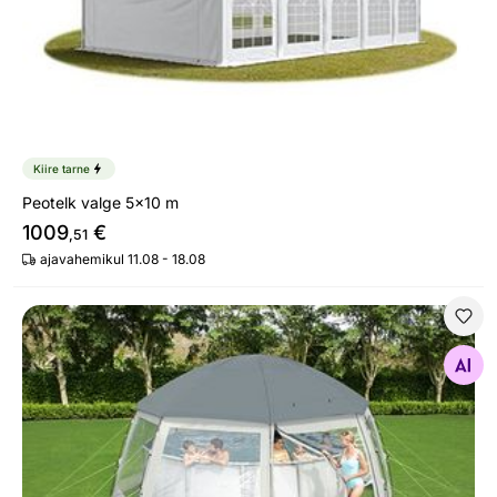
Kiire tarne
Peotelk valge 5x10 m
1009
€
,51
ajavahemikul 11.08 - 18.08
Basseini kate/telk 6x6x2,95 m
Otsi sarnaseid