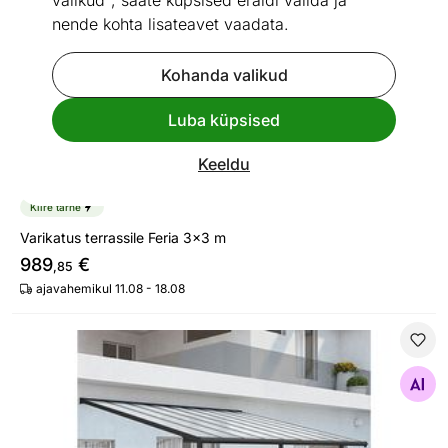
valikud", saate küpsised eraldi valida ja
nende kohta lisateavet vaadata.
Kohanda valikud
Luba küpsised
Keeldu
Kiire tarne
Varikatus terrassile Feria 3x3 m
989
€
,85
ajavahemikul 11.08 - 18.08
Varikatus terrassile Olympia 3x5,46 m
Otsi sarnaseid