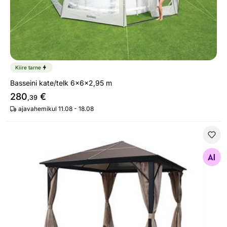
Kiire tarne
Basseini kate/telk 6x6x2,95 m
280
€
,39
ajavahemikul 11.08 - 18.08
Varikatus Sevilla 3x3 m
Otsi sarnaseid