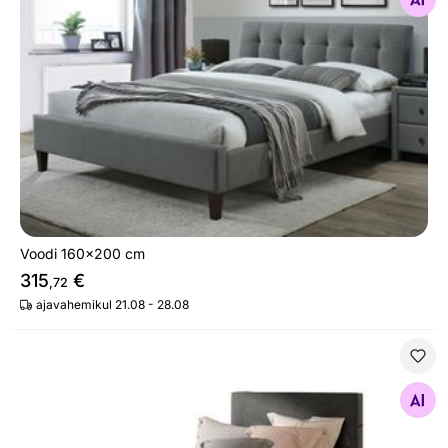
Otsi sarnaseid
Voodi 160x200 cm
315
€
,72
ajavahemikul 21.08 - 28.08
Pesukastiga kontinentaalvoodi Sandy 90x200 cm
Otsi sarnaseid