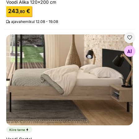
Voodi Alika 120x200 cm
243
€
,80
ajavahemikul 12.08 - 19.08
Voodi Castel
Otsi sarnaseid
Kiire tarne