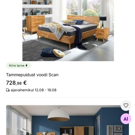
Kiire tarne
Tammepuidust voodi Scan
728
€
,98
ajavahemikul 12.08 - 19.08
Voodi Gotland 90x200 cm
Otsi sarnaseid