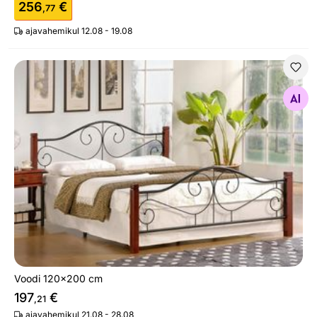
256
€
,77
ajavahemikul 12.08 - 19.08
Voodi 120x200 cm
Otsi sarnaseid
Voodi 120x200 cm
197
€
,21
ajavahemikul 21.08 - 28.08