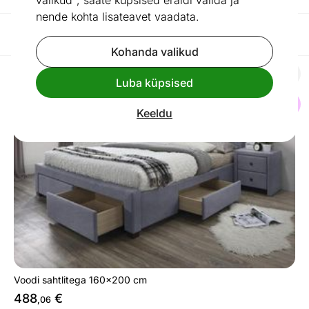
valikud", saate küpsised eraldi valida ja
nende kohta lisateavet vaadata.
Filtreeri / Reasta
Kohanda valikud
Luba küpsised
Voodi sahtlitega 160x200 cm
Otsi sarnaseid
Keeldu
Voodi sahtlitega 160x200 cm
488
€
,06