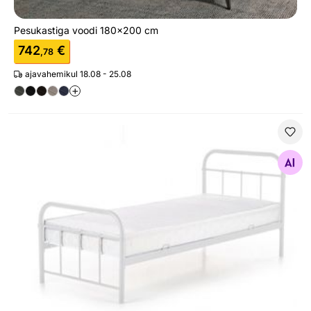
Pesukastiga voodi 180x200 cm
742
€
,78
ajavahemikul 18.08 - 25.08
+
Metallvoodi
Otsi sarnaseid