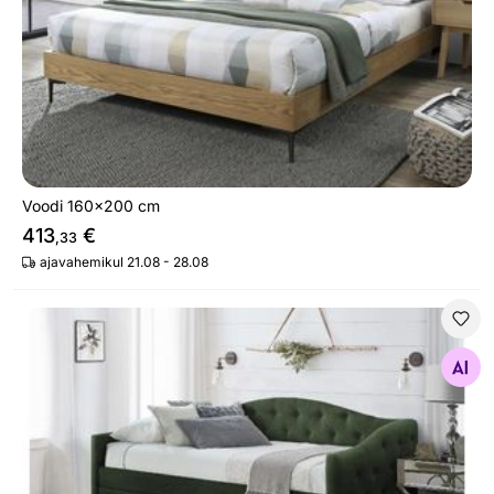
Voodi 160x200 cm
413
€
,33
ajavahemikul 21.08 - 28.08
Voodi pesukastidega 90x200 cm
Otsi sarnaseid