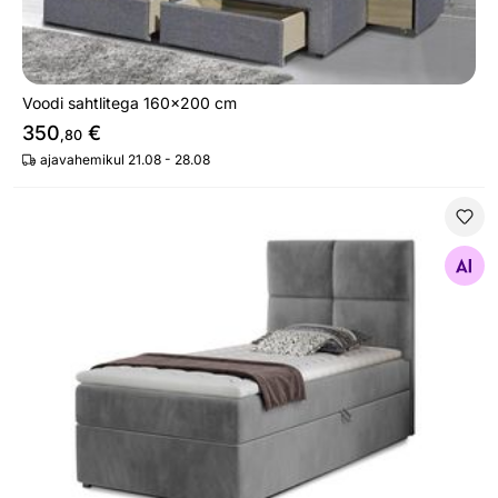
Voodi sahtlitega 160x200 cm
350
€
,80
ajavahemikul 21.08 - 28.08
Pesukastiga kontinentaalvoodi 90x200 cm
Otsi sarnaseid