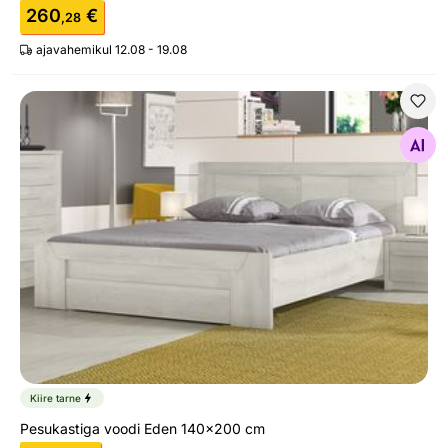
260
€
,28
ajavahemikul 12.08 - 19.08
Pesukastiga voodi Eden 140x200 cm
Otsi sarnaseid
Kiire tarne
Pesukastiga voodi Eden 140x200 cm