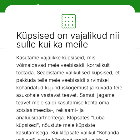
Tasuta transport!
Mööbel ja sisustus - ON24
Küpsised on vajalikud nii
Otsi...
AI otsing
sulle kui ka meile
Kasutame vajalikke küpsiseid, mis
/
Magamistuba
Voodid
võimaldavad meie veebisaidil korralikult
Voodid
töötada. Seadistame valikulised küpsised, et
pakkuda teile meie veebisaidi sirvimisel
kohandatud kujunduskogemust ja kuvada teie
Magamistoakomplektid
Kontinentaalvoodid
asukohale vastavat teavet. Samuti jagame
teavet meie saidi kasutamise kohta oma
Voodiraamid
Mootorvoodid
sotsiaalmeedia-, reklaami- ja
analüüsipartneritega. Klõpsates "Luba
Kušetid
Kappvoodid
küpsised", nõustute meie küpsiste
kasutamisega. Kui klõpsate valikul "Kohanda
Voodi lisad