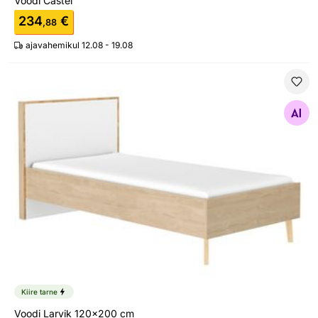
Voodi Castel
234
€
,88
ajavahemikul 12.08 - 19.08
Voodi Larvik 120x200 cm
Otsi sarnaseid
Kiire tarne
Voodi Larvik 120x200 cm