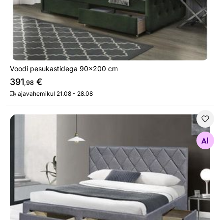
Voodi pesukastidega 90x200 cm
391
€
,98
ajavahemikul 21.08 - 28.08
Voodi sahtlitega 160x200 cm
Otsi sarnaseid