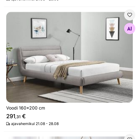
Voodi 160x200 cm
Otsi sarnaseid
Voodi 160x200 cm
291
€
,31
ajavahemikul 21.08 - 28.08