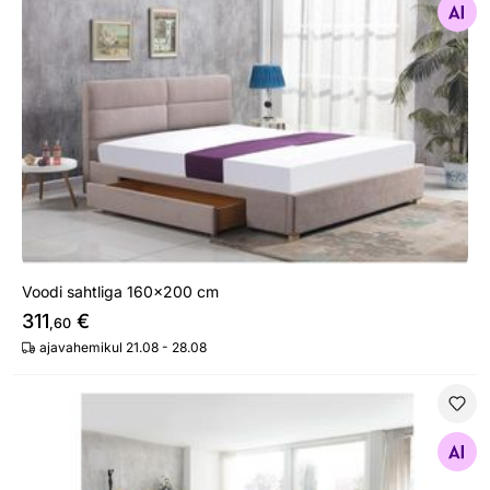
Otsi sarnaseid
Voodi sahtliga 160x200 cm
311
€
,60
ajavahemikul 21.08 - 28.08
Tammepuidust voodi Scan
Otsi sarnaseid