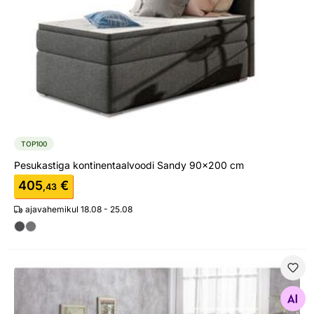
TOP100
Pesukastiga kontinentaalvoodi Sandy 90x200 cm
405
€
,43
ajavahemikul 18.08 - 25.08
Voodi Merida 160x200 cm
Otsi sarnaseid