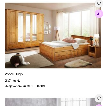
Voodi Hugo
Otsi sarnaseid
Voodi Hugo
221
€
,76
ajavahemikul 31.08 - 07.09
Voodi sahtliga 160x200 cm