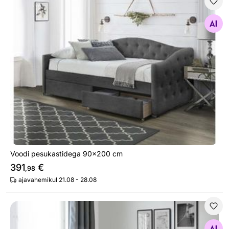
Voodi pesukastidega 90x200 cm
Otsi sarnaseid
Voodi pesukastidega 90x200 cm
391
€
,98
ajavahemikul 21.08 - 28.08
Voodi 160x200 cm