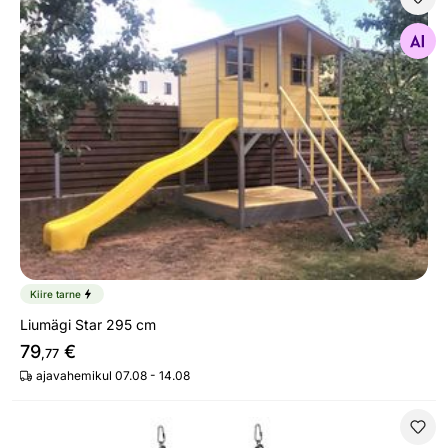
Liumägi Star 295 cm
Otsi sarnaseid
Kiire tarne
Liumägi Star 295 cm
79
€
,77
ajavahemikul 07.08 - 14.08
Pesakiik Ämblik Ø 100 cm