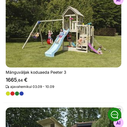
Otsi sarnaseid
Mänguväljak koduaeda Peeter 3
1665
€
,64
ajavahemikul 03.09 - 10.09
Mänguväljak koduaeda Richard 3
Otsi sarnaseid