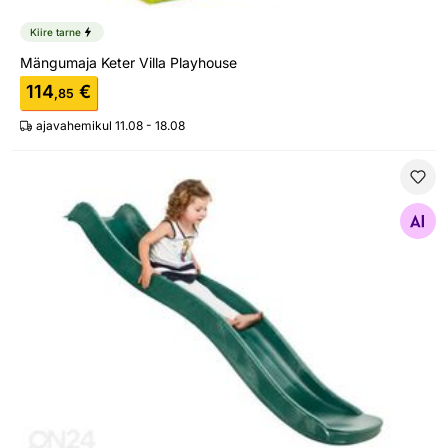
Kiire tarne
Mängumaja Keter Villa Playhouse
114
€
,85
ajavahemikul 11.08 - 18.08
Liumägi 175 cm
Otsi sarnaseid