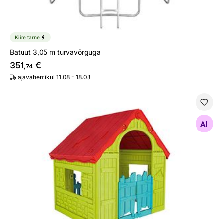
Kiire tarne
Batuut 3,05 m turvavõrguga
351
€
,74
ajavahemikul 11.08 - 18.08
Mängumaja Keter Wonderfold Playhouse
Otsi sarnaseid