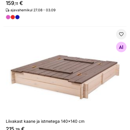
159
€
,11
ajavahemikul 27.08 - 03.09
Liivakast kaane ja istmetega 140x140 cm
Otsi sarnaseid
Liivakast kaane ja istmetega 140x140 cm
215
€
,79