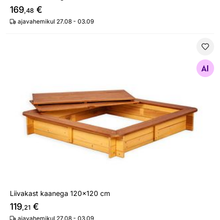
169
€
,48
ajavahemikul 27.08 - 03.09
Liivakast kaanega 120x120 cm
Otsi sarnaseid
Liivakast kaanega 120x120 cm
119
€
,21
ajavahemikul 27.08 - 03.09