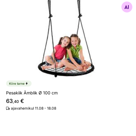
Otsi sarnaseid
Kiire tarne
Pesakiik Ämblik Ø 100 cm
63
€
,40
ajavahemikul 11.08 - 18.08