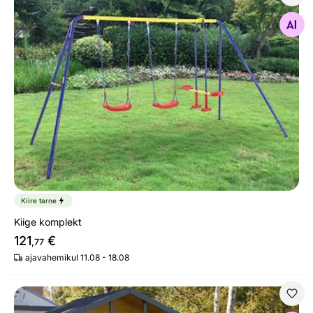
Kiige komplekt
Otsi sarnaseid
Kiire tarne
Kiige komplekt
121
€
,77
ajavahemikul 11.08 - 18.08
Mängumaja komplekt Merlyn 2