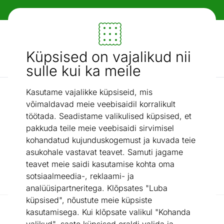
Tasuta transport!
Mööbel ja sisustus - ON24
Küpsised on vajalikud nii
Otsi...
AI otsing
sulle kui ka meile
Kasutame vajalikke küpsiseid, mis
Aktiivne tegevus
võimaldavad meie veebisaidil korralikult
töötada. Seadistame valikulised küpsised, et
Batuudid
Mänguväljakud
pakkuda teile meie veebisaidi sirvimisel
kohandatud kujunduskogemust ja kuvada teie
Mängumajad
Liumäed
asukohale vastavat teavet. Samuti jagame
teavet meie saidi kasutamise kohta oma
Liivakastid
Kiiged
sotsiaalmeedia-, reklaami- ja
analüüsipartneritega. Klõpsates "Luba
küpsised", nõustute meie küpsiste
Filtreeri / Reasta
kasutamisega. Kui klõpsate valikul "Kohanda