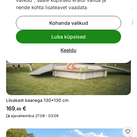
valikud", saate küpsised eraldi valida ja
nende kohta lisateavet vaadata.
Liivakast kaanega 130x130 cm
Kohanda valikud
Otsi sarnaseid
Luba küpsised
Keeldu
Liivakast kaanega 130x130 cm
169
€
,48
ajavahemikul 27.08 - 03.09