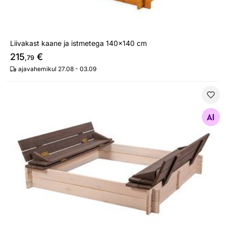
Liivakast kaane ja istmetega 140x140 cm
215
€
,79
ajavahemikul 27.08 - 03.09
Liivakast kaane ja istmetega 120x120 cm
Otsi sarnaseid