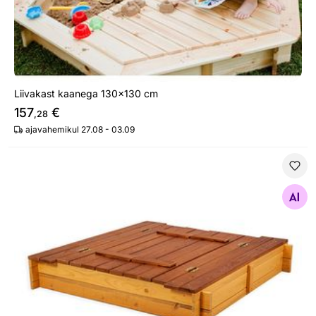
Liivakast kaanega 130x130 cm
157
€
,28
ajavahemikul 27.08 - 03.09
Liivakast kaane ja istmetega 140x140 cm
Otsi sarnaseid