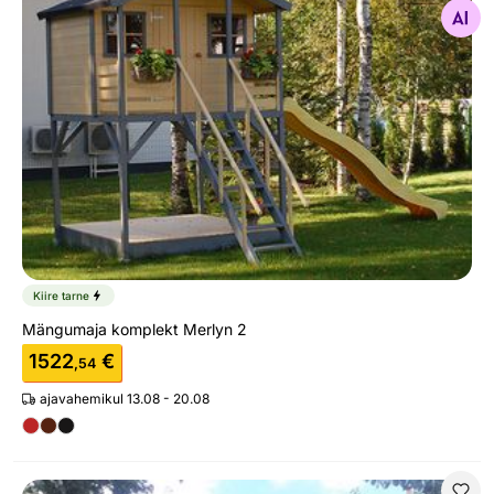
Otsi sarnaseid
Kiire tarne
Mängumaja komplekt Merlyn 2
1522
€
,54
ajavahemikul 13.08 - 20.08