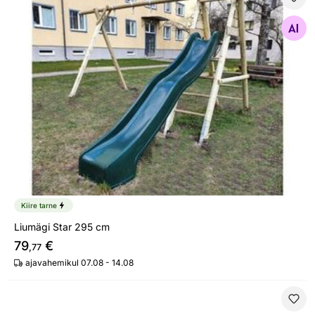
Liumägi Star 295 cm
Otsi sarnaseid
Kiire tarne
Liumägi Star 295 cm
79
€
,77
ajavahemikul 07.08 - 14.08
Mängumaja komplekt Merlyn 3