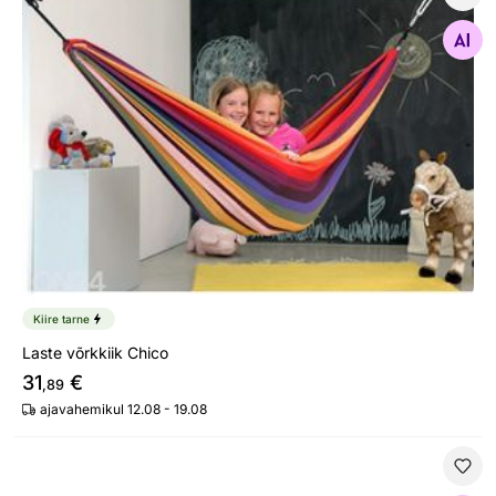
Laste võrkkiik Chico
Otsi sarnaseid
Kiire tarne
Laste võrkkiik Chico
31
€
,89
ajavahemikul 12.08 - 19.08
Liivakast kaane ja istmetega 120x120 cm