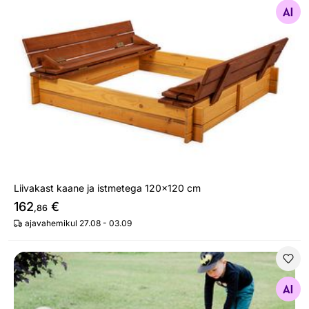
Otsi sarnaseid
Liivakast kaane ja istmetega 120x120 cm
162
€
,86
ajavahemikul 27.08 - 03.09
Liivakast kaanega 120x120 cm
Otsi sarnaseid