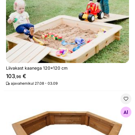
Liivakast kaanega 120x120 cm
103
€
,96
ajavahemikul 27.08 - 03.09
Liivakast 154x154 cm
Otsi sarnaseid