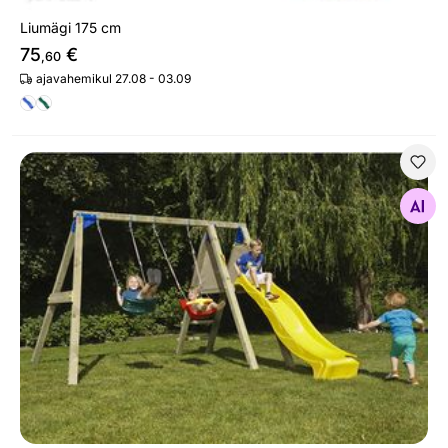
Liumägi 175 cm
75
€
,60
ajavahemikul 27.08 - 03.09
Mänguväljak koduaeda Karl
Otsi sarnaseid