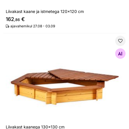
Liivakast kaane ja istmetega 120x120 cm
162
€
,86
ajavahemikul 27.08 - 03.09
Liivakast kaanega 130x130 cm
Otsi sarnaseid
Liivakast kaanega 130x130 cm