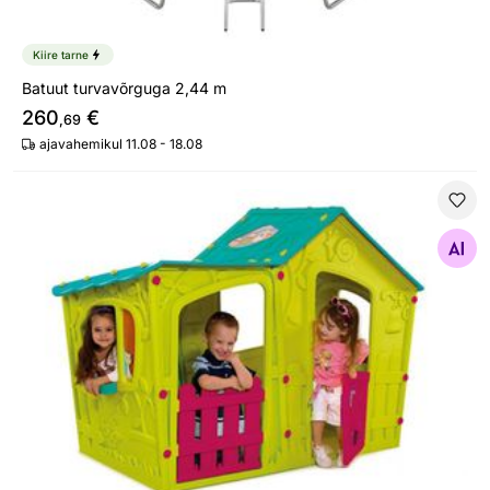
Kiire tarne
Batuut turvavõrguga 2,44 m
260
€
,69
ajavahemikul 11.08 - 18.08
Mängumaja Keter Villa Playhouse
Otsi sarnaseid