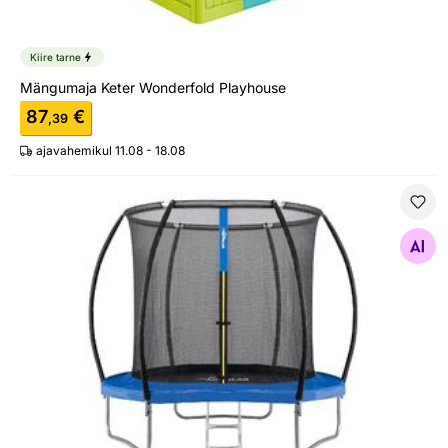
Kiire tarne
Mängumaja Keter Wonderfold Playhouse
87
€
,39
ajavahemikul 11.08 - 18.08
Batuut turvavõrguga 2,44 m
Otsi sarnaseid