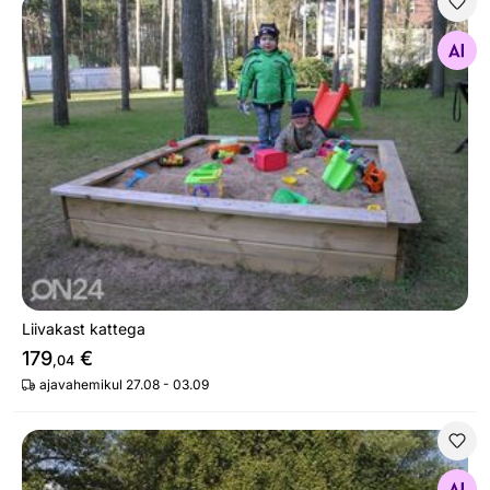
Liivakast kattega
Otsi sarnaseid
Liivakast kattega
179
€
,04
ajavahemikul 27.08 - 03.09
Mänguväljak koduaeda Peeter 3