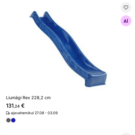
Liumägi Rex 228,2 cm
Otsi sarnaseid
Liumägi Rex 228,2 cm
131
€
,24
ajavahemikul 27.08 - 03.09