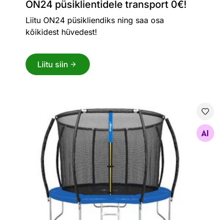
ON24 püsiklientidele transport 0€!
Liitu ON24 püsikliendiks ning saa osa
kõikidest hüvedest!
Liitu siin
Batuut 3,05 m turvavõrguga
Otsi sarnaseid