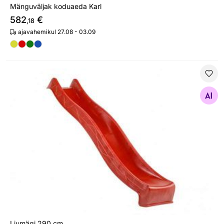
Mänguväljak koduaeda Karl
582
€
,18
ajavahemikul 27.08 - 03.09
Liumägi 290 cm
Otsi sarnaseid
Liumägi 290 cm