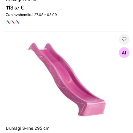
113
€
,67
ajavahemikul 27.08 - 03.09
Liumägi S-line 295 cm
Otsi sarnaseid
Liumägi S-line 295 cm