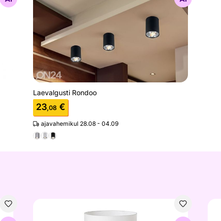
Laevalgusti Rondoo
23
€
,08
ajavahemikul 28.08 - 04.09
Lauavalgusti Classic
Lau