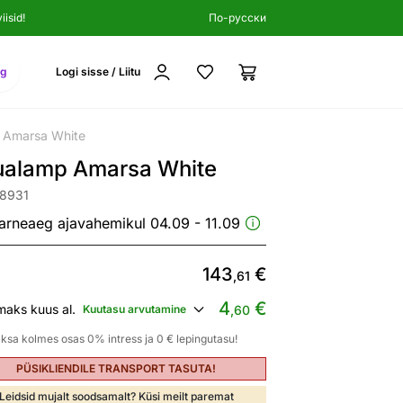
isid!
По-русски
ng
Logi sisse / Liitu
 Amarsa White
ualamp Amarsa White
28931
arneaeg ajavahemikul 04.09 - 11.09
143
€
,61
4
€
maks kuus al.
Kuutasu arvutamine
,60
ksa kolmes osas 0% intress ja 0 € lepingutasu!
PÜSIKLIENDILE TRANSPORT TASUTA!
Leidsid mujalt soodsamalt? Küsi meilt paremat