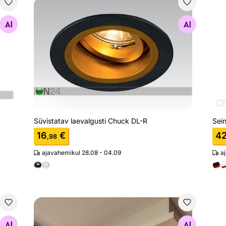
Süvistatav laevalgusti Chuck DL-R
Sei
Otsi sarnaseid
Süvistatav laevalgusti Chuck DL-R
Sei
16
€
4
,98
ajavahemikul 28.08 - 04.09
a
Laevalgusti Rondoo
Otsi sarnaseid