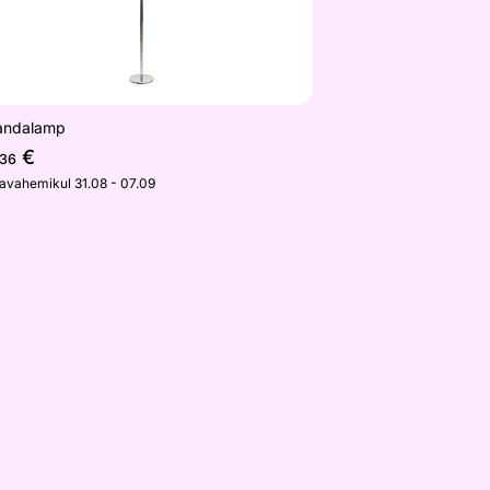
andalamp
€
,36
javahemikul 31.08 - 07.09