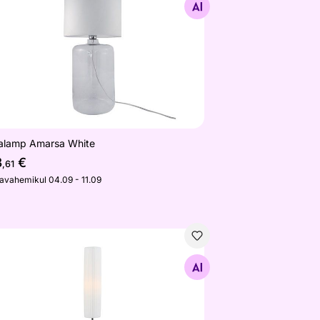
Otsi sarnaseid
alamp Amarsa White
3
€
,61
javahemikul 04.09 - 11.09
andalamp
Otsi sarnaseid