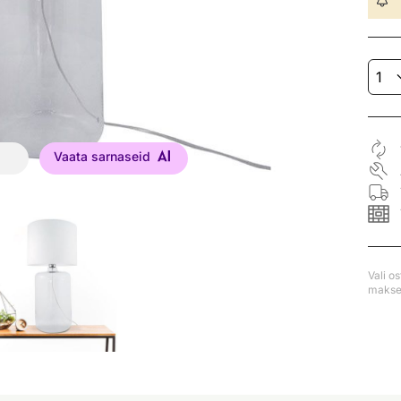
Vaata sarnaseid
Vali o
makse 