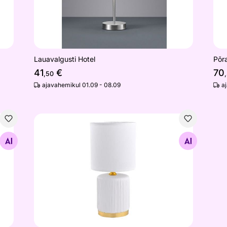
Lauavalgusti Hotel
Põr
41
€
70
,50
ajavahemikul 01.09 - 08.09
a
Lauavalgusti Aris WG
Otsi sarnaseid