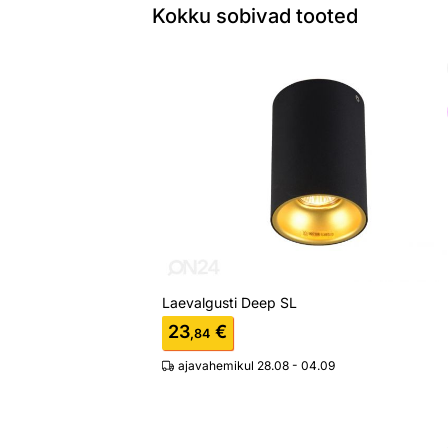
Kokku sobivad tooted
Laevalgusti Deep SL
Otsi sarnaseid
Laevalgusti Deep SL
23
€
,84
ajavahemikul 28.08 - 04.09