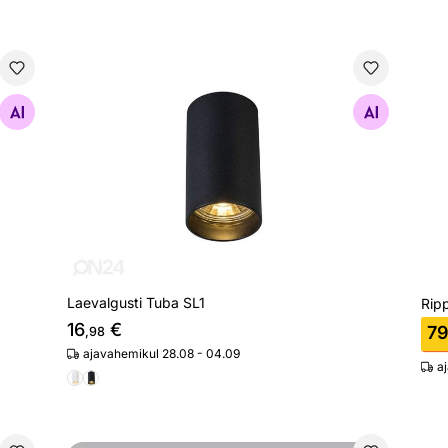
Laevalgusti Tuba SL1
Rip
Otsi sarnaseid
Laevalgusti Tuba SL1
Ripp
16
€
7
,98
ajavahemikul 28.08 - 04.09
a