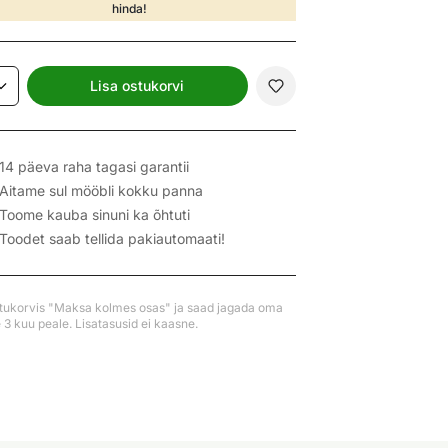
hinda!
Lisa ostukorvi
14 päeva raha tagasi garantii
Aitame sul mööbli kokku panna
Toome kauba sinuni ka õhtuti
Toodet saab tellida pakiautomaati!
stukorvis "Maksa kolmes osas" ja saad jagada oma
3 kuu peale. Lisatasusid ei kaasne.