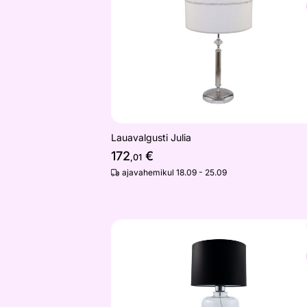
Otsi sarnaseid
Lauavalgusti Julia
172
€
,01
ajavahemikul 18.09 - 25.09
Laualamp Samasun Black
Otsi sarnaseid