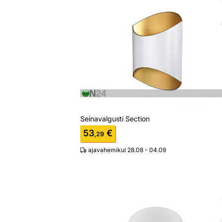
Seinavalgusti Section
Otsi sarnaseid
Seinavalgusti Section
53
€
,29
ajavahemikul 28.08 - 04.09
Laevalgusti Box
Otsi sarnaseid