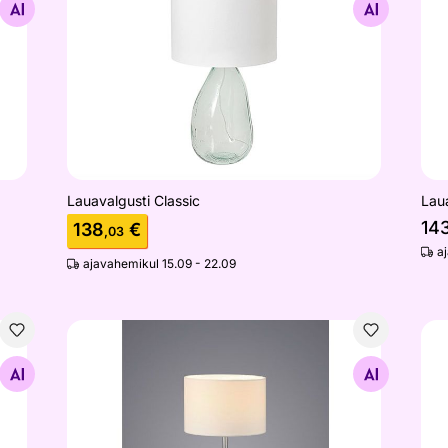
Otsi sarnaseid
Lauavalgusti Classic
Lau
14
138
€
,03
a
ajavahemikul 15.09 - 22.09
Lauavalgusti Hotel
Põr
Otsi sarnaseid