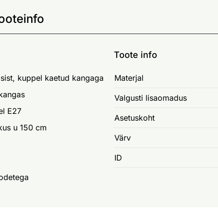
ooteinfo
Toote info
asist, kuppel kaetud kangaga
Materjal
 kangas
Valgusti lisaomadus
el E27
Asetuskoht
kkus u 150 cm
Värv
ID
odetega