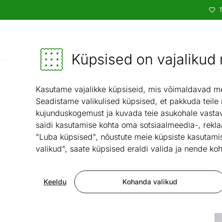
T
Kataloog
Mööbel ja sisustus - ON24
Küpsised on vajalikud n
Valgustid ja s
Kasutame vajalikke küpsiseid, mis võimaldavad meie
Seadistame valikulised küpsised, et pakkuda teile
kujunduskogemust ja kuvada teie asukohale vastav
saidi kasutamise kohta oma sotsiaalmeedia-, rekla
"Luba küpsised", nõustute meie küpsiste kasutamis
valikud", saate küpsised eraldi valida ja nende koh
Keeldu
Kohanda valikud