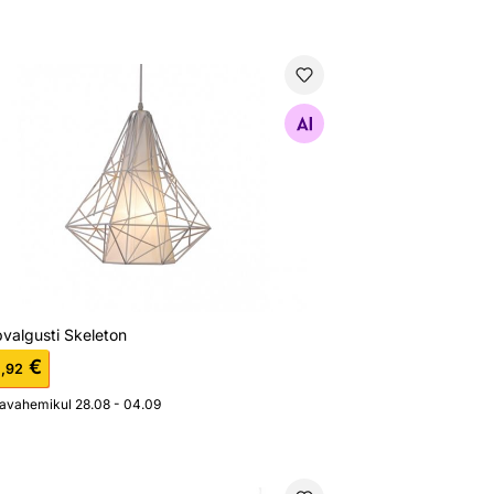
pvalgusti Skeleton
Otsi sarnaseid
valgusti Skeleton
9
€
,92
javahemikul 28.08 - 04.09