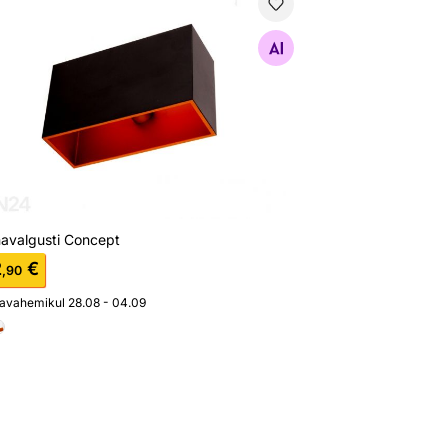
navalgusti Concept
Otsi sarnaseid
navalgusti Concept
2
€
,90
javahemikul 28.08 - 04.09