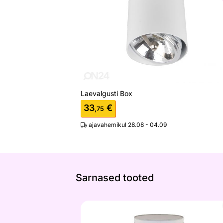
Laevalgusti Box
33
€
,75
ajavahemikul 28.08 - 04.09
Sarnased tooted
Lauavalgusti Julia