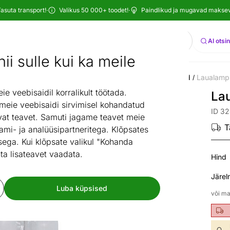
asuta transport!
·
Valikus 50 000+ toodet!
·
Paindlikud ja mugavad maksevi
Otsi
AI otsi
ii sulle kui ka meile
isustuskaubad
Valgustid
Laualambid
Öökapi valgustid
Laualamp
/
/
/
/
 veebisaidil korralikult töötada.
La
 meie veebisaidi sirvimisel kohandatud
ID 3
at teavet. Samuti jagame teavet meie
T
ami- ja analüüsipartneritega. Klõpsates
ega. Kui klõpsate valikul "Kohanda
ta lisateavet vaadata.
Hind
Järel
Luba küpsised
või ma