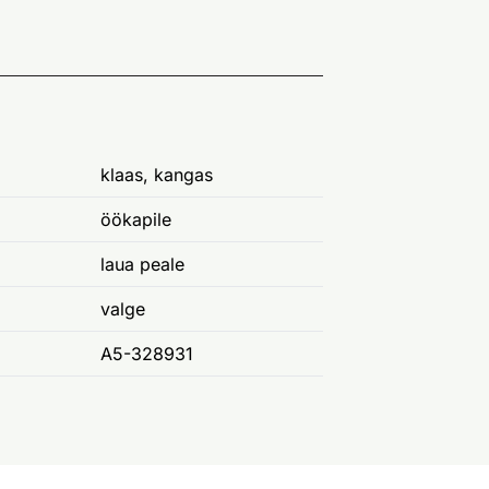
klaas, kangas
öökapile
laua peale
valge
A5-328931