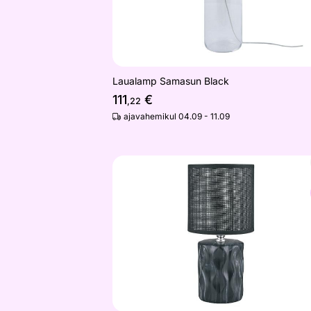
Laualamp Samasun Black
111
€
,22
ajavahemikul 04.09 - 11.09
Lauavalgusti Aris-03 BL
Otsi sarnaseid