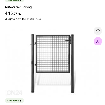
Autovärav Strong
445
€
,77
ajavahemikul 11.08 - 18.08
Aiavärav, hall
Otsi sarnaseid
Kiire tarne