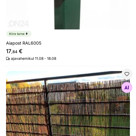
Kiire tarne
Aiapost RAL6005
17
€
,84
ajavahemikul 11.08 - 18.08
Pajuaed
Otsi sarnaseid