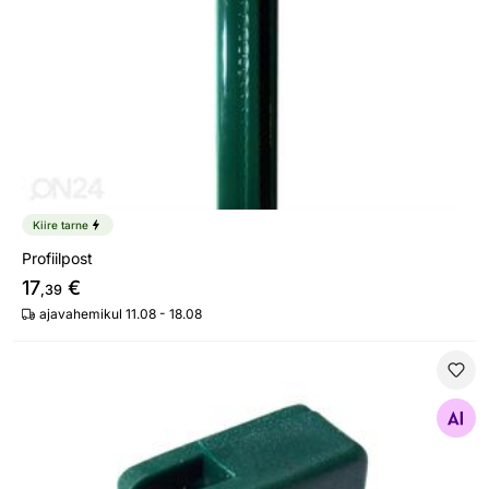
Kiire tarne
Profiilpost
17
€
,39
ajavahemikul 11.08 - 18.08
Ümarposti klamber + kruvi, 50 tk
Otsi sarnaseid