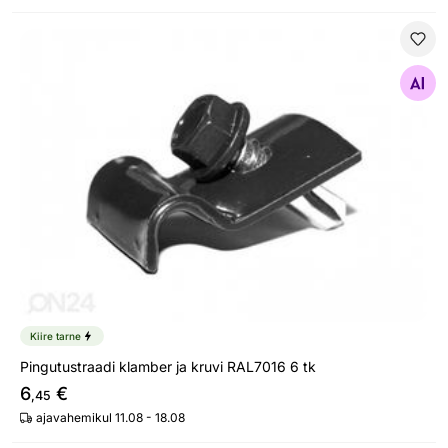
Pingutustraadi klamber ja kruvi RAL7016 6 tk
Otsi sarnaseid
Kiire tarne
Pingutustraadi klamber ja kruvi RAL7016 6 tk
6
€
,45
ajavahemikul 11.08 - 18.08