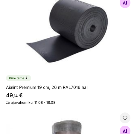
Otsi sarnaseid
Kiire tarne
Aialint Premium 19 cm, 26 m RAL7016 hall
49
€
,14
ajavahemikul 11.08 - 18.08
Näriliste võrk
Otsi sarnaseid