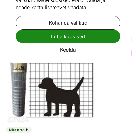
valikud", saate küpsised eraldi valida ja
garaažiuste lisad
nende kohta lisateavet vaadata.
Filtreeri / Reasta
Kohanda valikud
Luba küpsised
Koeravõrk
Keeldu
Otsi sarnaseid
Kiire tarne