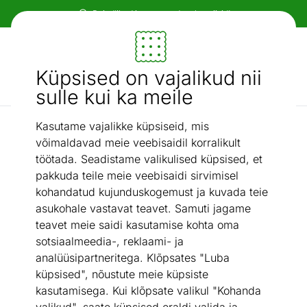
Tasuta transport!
Mööbel ja sisustus - ON24
Küpsised on vajalikud nii
Otsi...
AI otsing
sulle kui ka meile
Kasutame vajalikke küpsiseid, mis
/
Varikatused, kuurid...
Aiad ja piirded
võimaldavad meie veebisaidil korralikult
Aiad ja piirded
töötada. Seadistame valikulised küpsised, et
pakkuda teile meie veebisaidi sirvimisel
kohandatud kujunduskogemust ja kuvada teie
Aiapaneelid
Aiavõrgud
asukohale vastavat teavet. Samuti jagame
teavet meie saidi kasutamise kohta oma
Väravad
Aiapostid
sotsiaalmeedia-, reklaami- ja
analüüsipartneritega. Klõpsates "Luba
Loomavõrgud
Pillirooaiad
küpsised", nõustute meie küpsiste
kasutamisega. Kui klõpsate valikul "Kohanda
Bambusaiad
Aedade- ja