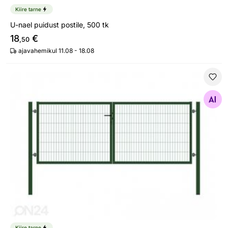
Kiire tarne
U-nael puidust postile, 500 tk
18
€
,50
ajavahemikul 11.08 - 18.08
Autovärav Strong
Otsi sarnaseid
Kiire tarne