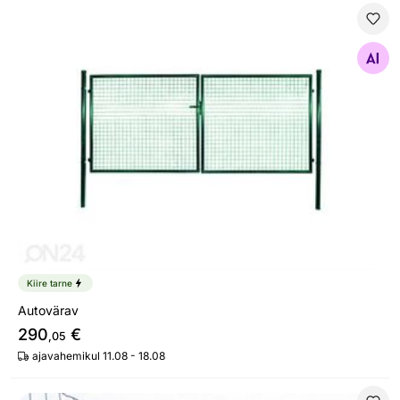
Autovärav
Otsi sarnaseid
Kiire tarne
Autovärav
290
€
,05
ajavahemikul 11.08 - 18.08