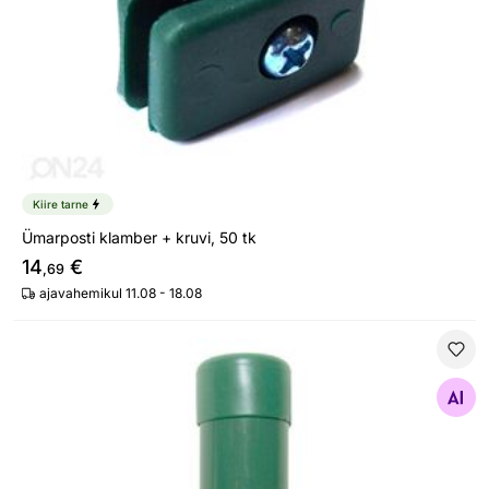
Kiire tarne
Ümarposti klamber + kruvi, 50 tk
14
€
,69
ajavahemikul 11.08 - 18.08
Aiapost
Otsi sarnaseid