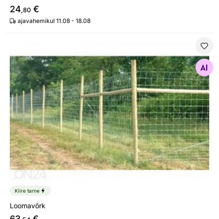
24
€
,80
ajavahemikul 11.08 - 18.08
Loomavõrk
Otsi sarnaseid
Kiire tarne
Loomavõrk
63
€