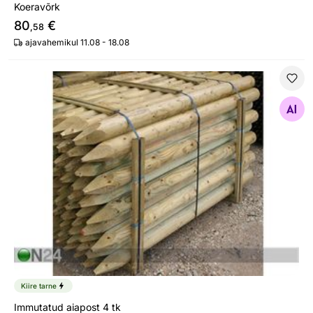
Koeravõrk
80
€
,58
ajavahemikul 11.08 - 18.08
Immutatud aiapost 4 tk
Otsi sarnaseid
Kiire tarne
Immutatud aiapost 4 tk