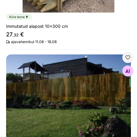
Kiire tarne
Immutatud aiapost 10x300 cm
27
€
,32
ajavahemikul 11.08 - 18.08
Pillirooaed
Otsi sarnaseid