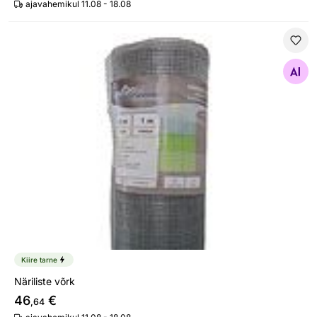
ajavahemikul 11.08 - 18.08
Näriliste võrk
Otsi sarnaseid
Kiire tarne
Näriliste võrk
46
€
,64