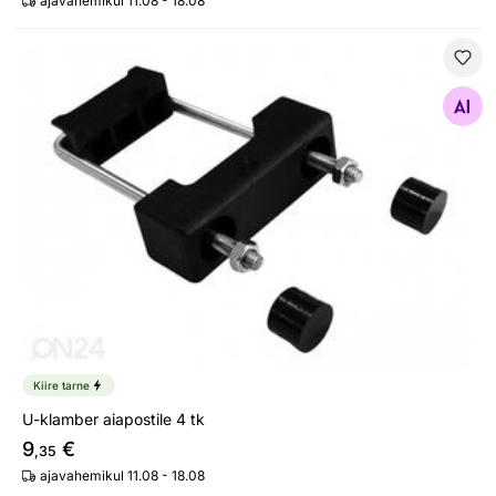
ajavahemikul 11.08 - 18.08
U-klamber aiapostile 4 tk
Otsi sarnaseid
Kiire tarne
U-klamber aiapostile 4 tk
9
€
,35
ajavahemikul 11.08 - 18.08