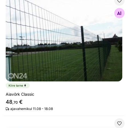
Aiavõrk Classic
Otsi sarnaseid
Kiire tarne
Aiavõrk Classic
48
€
,70
ajavahemikul 11.08 - 18.08