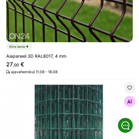
Kiire tarne
Aiapaneel 3D RAL8017, 4 mm
27
€
,00
ajavahemikul 11.08 - 18.08
Aiavõrk Extra Strong
Otsi sarnaseid