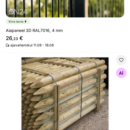
Kiire tarne
Aiapaneel 3D RAL7016, 4 mm
26
€
,23
ajavahemikul 11.08 - 18.08
Immutatud aiapost 10x300 cm
Otsi sarnaseid