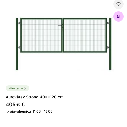
Autovärav Strong 400x120 cm
Otsi sarnaseid
Kiire tarne
Autovärav Strong 400x120 cm
405
€
,15
ajavahemikul 11.08 - 18.08