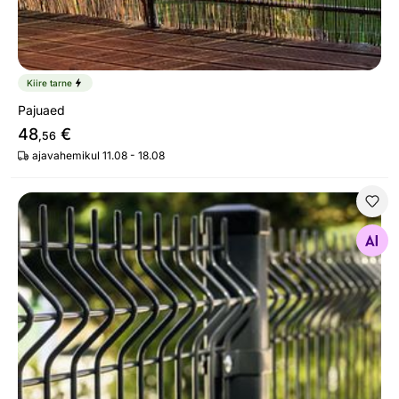
Kiire tarne
Pajuaed
48
€
,56
ajavahemikul 11.08 - 18.08
Aiapaneel 3D RAL7016, 4 mm
Otsi sarnaseid