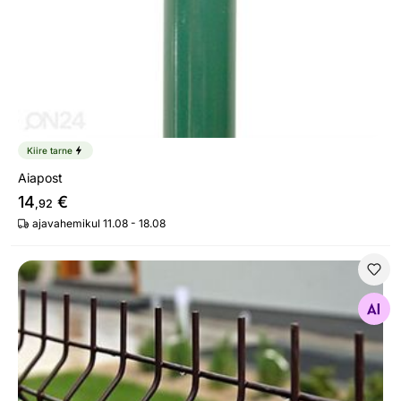
Kiire tarne
Aiapost
14
€
,92
ajavahemikul 11.08 - 18.08
Aiapaneel 3D RAL8017, 4 mm
Otsi sarnaseid