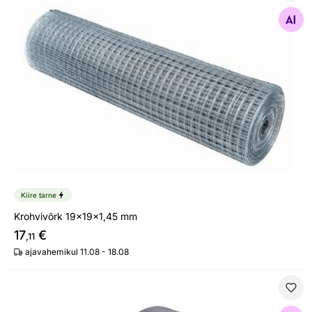
Krohvivõrk 19x19x1,45 mm
Otsi sarnaseid
Kiire tarne
Krohvivõrk 19x19x1,45 mm
17
€
,11
ajavahemikul 11.08 - 18.08
Aialint Premium 19 cm, 26 m RAL7016 hall