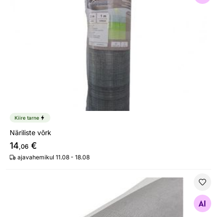
Kiire tarne
Näriliste võrk
14
€
,06
ajavahemikul 11.08 - 18.08
Putukavõrk 2x2x0,4 mm
Otsi sarnaseid