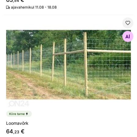
,54
ajavahemikul 11.08 - 18.08
Loomavõrk
Otsi sarnaseid
Kiire tarne
Loomavõrk
64
€
,23