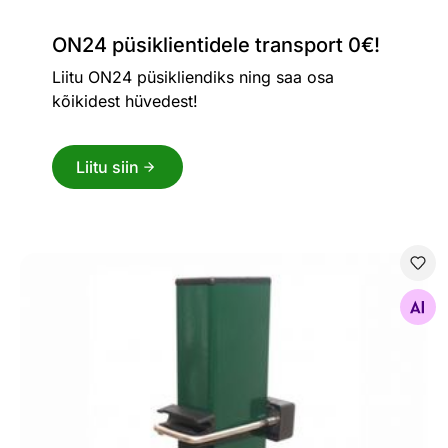
ON24 püsiklientidele transport 0€!
Liitu ON24 püsikliendiks ning saa osa
kõikidest hüvedest!
Liitu siin
Aiapost RAL6005
Otsi sarnaseid