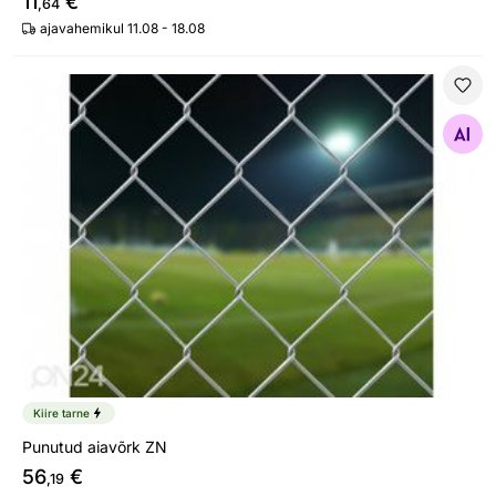
11
€
,64
ajavahemikul 11.08 - 18.08
Punutud aiavõrk ZN
Otsi sarnaseid
Kiire tarne
Punutud aiavõrk ZN
56
€
,19