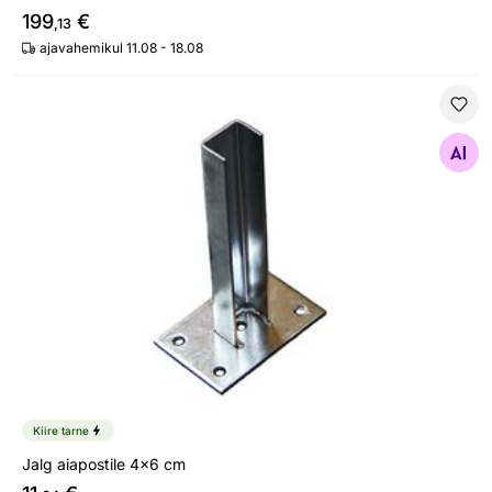
199
€
,13
ajavahemikul 11.08 - 18.08
Jalg aiapostile 4x6 cm
Otsi sarnaseid
Kiire tarne
Jalg aiapostile 4x6 cm