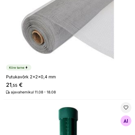
Kiire tarne
Putukavõrk 2x2x0,4 mm
21
€
,55
ajavahemikul 11.08 - 18.08
Profiilpost
Otsi sarnaseid