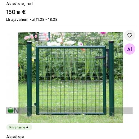
Aiavärav, hall
150
€
,19
ajavahemikul 11.08 - 18.08
Aiavärav
Otsi sarnaseid
Kiire tarne
Aiavärav