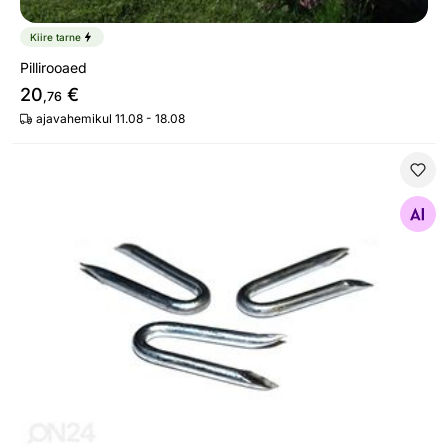
Kiire tarne
Pillirooaed
20
€
,76
ajavahemikul 11.08 - 18.08
U-nael puidust postile, 500 tk
Otsi sarnaseid