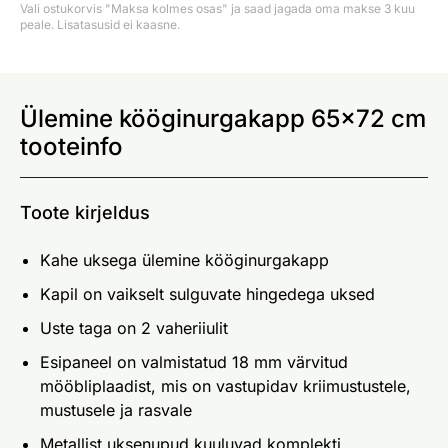
Vali ostukorvis "Maksa kolmes osas" ja saad jagada oma makse 3 kuu
peale. Lisatasusid ei kaasne.
Ülemine kööginurgakapp 65x72 cm
tooteinfo
Toote kirjeldus
Kahe uksega ülemine kööginurgakapp
Kapil on vaikselt sulguvate hingedega uksed
Uste taga on 2 vaheriiulit
Esipaneel on valmistatud 18 mm värvitud
mööbliplaadist, mis on vastupidav kriimustustele,
mustusele ja rasvale
Metallist uksenupud kuuluvad komplekti