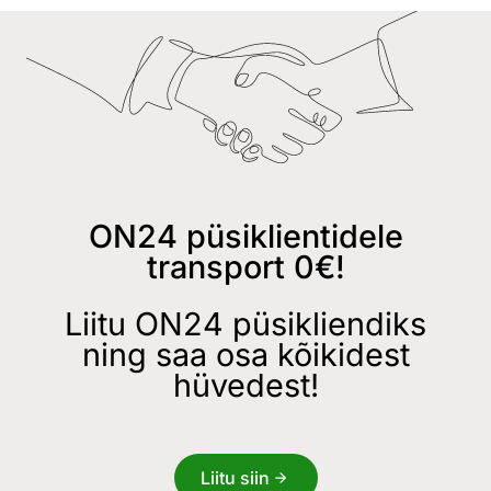
ON24 püsiklientidele
transport 0€!
Liitu ON24 püsikliendiks
ning saa osa kõikidest
hüvedest!
Liitu siin