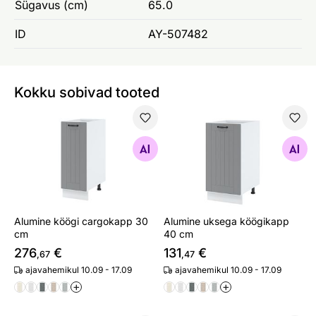
Sügavus (cm)
65.0
ID
AY-507482
Kokku sobivad tooted
Alumine köögi cargokapp 30 cm
Alumine uksega köögikapp 
Otsi sarnaseid
Otsi sarnaseid
Alumine köögi cargokapp 30
Alumine uksega köögikapp
cm
40 cm
276
€
131
€
,67
,47
ajavahemikul 10.09 - 17.09
ajavahemikul 10.09 - 17.09
+
+