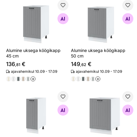
Alumine uksega köögikapp 45 cm
Alumine uksega köögikapp 
Otsi sarnaseid
Otsi sarnaseid
Alumine uksega köögikapp
Alumine uksega köögikapp
45 cm
50 cm
136
€
149
€
,81
,62
ajavahemikul 10.09 - 17.09
ajavahemikul 10.09 - 17.09
+
+
Alumine uksega köögikapp 30 cm
Alumine uksega köögikapp 
Otsi sarnaseid
Otsi sarnaseid