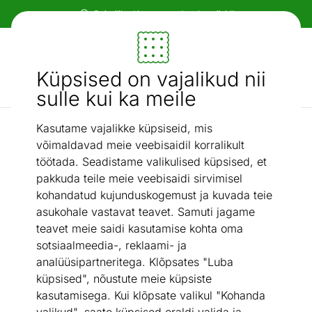
Paindlikud ja mugavad makseviisid!
Mööbel ja sisustus - ON24
Küpsised on vajalikud nii
Otsi...
AI otsing
sulle kui ka meile
Kasutame vajalikke küpsiseid, mis
Nurgaga köögimööbel
Ülemine kööginurgakapp 65x72 cm
/
võimaldavad meie veebisaidil korralikult
töötada. Seadistame valikulised küpsised, et
pakkuda teile meie veebisaidi sirvimisel
kohandatud kujunduskogemust ja kuvada teie
asukohale vastavat teavet. Samuti jagame
teavet meie saidi kasutamise kohta oma
sotsiaalmeedia-, reklaami- ja
analüüsipartneritega. Klõpsates "Luba
küpsised", nõustute meie küpsiste
kasutamisega. Kui klõpsate valikul "Kohanda