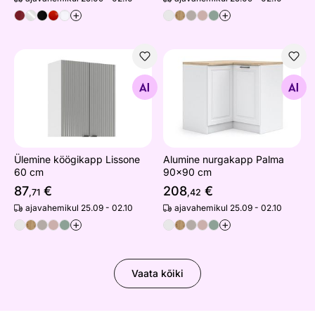
+
+
Ülemine köögikapp Lissone 60 cm
Alumine nurgakapp Palma 
Otsi sarnaseid
Otsi sarnaseid
Ülemine köögikapp Lissone
Alumine nurgakapp Palma
60 cm
90x90 cm
87
€
208
€
,71
,42
ajavahemikul 25.09 - 02.10
ajavahemikul 25.09 - 02.10
+
+
Vaata kõiki