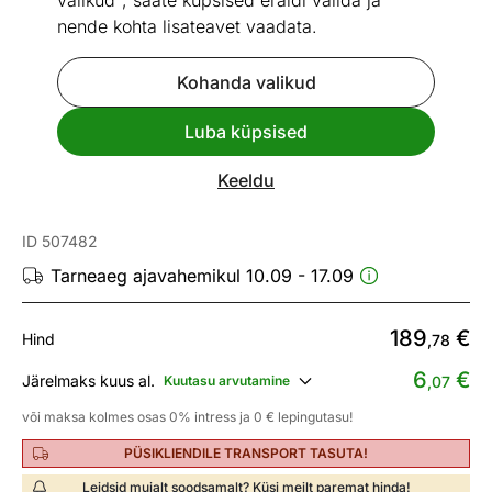
valikud", saate küpsised eraldi valida ja
nende kohta lisateavet vaadata.
Kohanda valikud
Go to slide 1
Go to slide 2
Go to slide 3
Go to slide 4
Go to slide 5
Go to slide 6
Go to slide 7
Go to slide 8
Luba küpsised
Mõõtmed
Vaata sarnaseid
Keeldu
Ülemine kööginurgakapp 65x72 cm
ID 507482
Tarneaeg ajavahemikul 10.09 - 17.09
189
€
Hind
,78
6
€
Järelmaks kuus al.
Kuutasu arvutamine
,07
või maksa kolmes osas 0% intress ja 0 € lepingutasu!
PÜSIKLIENDILE TRANSPORT TASUTA!
Leidsid mujalt soodsamalt? Küsi meilt paremat hinda!