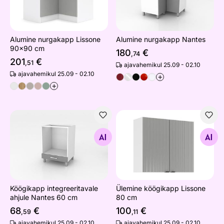
Alumine nurgakapp Lissone
Alumine nurgakapp Nantes
90x90 cm
180
€
,74
201
€
,51
ajavahemikul 25.09 - 02.10
ajavahemikul 25.09 - 02.10
+
+
Köögikapp integreeritavale ahjule Nantes 60 cm
Ülemine köögikapp Lissone
Otsi sarnaseid
Otsi sarnaseid
Köögikapp integreeritavale
Ülemine köögikapp Lissone
ahjule Nantes 60 cm
80 cm
68
€
100
€
,59
,11
ajavahemikul 25.09 - 02.10
ajavahemikul 25.09 - 02.10