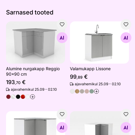
Sarnased tooted
Alumine nurgakapp Reggio 90x90 cm
Valamukapp Lissone
Otsi sarnaseid
Otsi sarnaseid
Alumine nurgakapp Reggio
Valamukapp Lissone
90x90 cm
99
€
,89
193
€
,70
ajavahemikul 25.09 - 02.10
ajavahemikul 25.09 - 02.10
+
+
Alumine nurgakapp Lissone 90x90 cm
Alumine nurgakapp Nantes
Otsi sarnaseid
Otsi sarnaseid