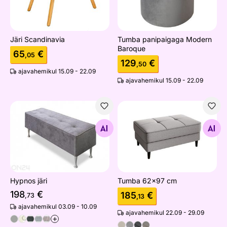
Järi Scandinavia
Tumba panipaigaga Modern
Baroque
65
€
,05
129
€
,50
ajavahemikul 15.09 - 22.09
ajavahemikul 15.09 - 22.09
Hypnos järi
Tumba 62x97 cm
Otsi sarnaseid
Otsi sarnaseid
Hypnos järi
Tumba 62x97 cm
198
€
185
€
,73
,13
ajavahemikul 03.09 - 10.09
ajavahemikul 22.09 - 29.09
+