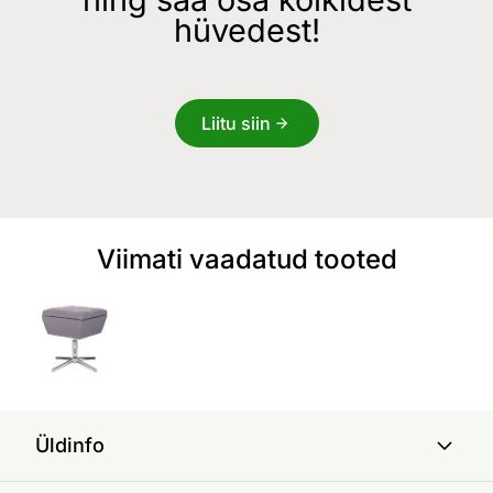
hüvedest!
Liitu siin
Viimati vaadatud tooted
Üldinfo