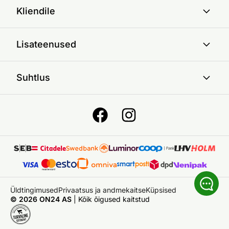
Kliendile
Lisateenused
Suhtlus
Üldtingimused
Privaatsus ja andmekaitse
Küpsised
© 2026 ON24 AS
|
Kõik õigused kaitstud