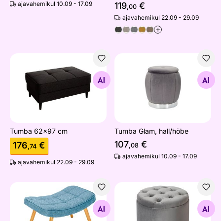
ajavahemikul 10.09 - 17.09
119
€
,00
ajavahemikul 22.09 - 29.09
+
Tumba 62x97 cm
Tumba Glam, hall/hõbe
Otsi sarnaseid
Otsi sarnaseid
Tumba 62x97 cm
Tumba Glam, hall/hõbe
107
€
176
€
,08
,74
ajavahemikul 10.09 - 17.09
ajavahemikul 22.09 - 29.09
Järi Scandinavia
Tumba panipaigaga Modern
Otsi sarnaseid
Otsi sarnaseid