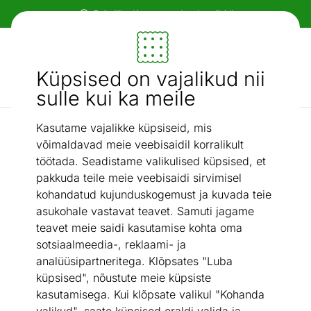
Paindlikud ja mugavad makseviisid!
Mööbel ja sisustus - ON24
Küpsised on vajalikud nii
Otsi...
AI otsing
sulle kui ka meile
Kasutame vajalikke küpsiseid, mis
Järid
Järi Clear
/
võimaldavad meie veebisaidil korralikult
töötada. Seadistame valikulised küpsised, et
pakkuda teile meie veebisaidi sirvimisel
kohandatud kujunduskogemust ja kuvada teie
asukohale vastavat teavet. Samuti jagame
teavet meie saidi kasutamise kohta oma
sotsiaalmeedia-, reklaami- ja
analüüsipartneritega. Klõpsates "Luba
küpsised", nõustute meie küpsiste
kasutamisega. Kui klõpsate valikul "Kohanda