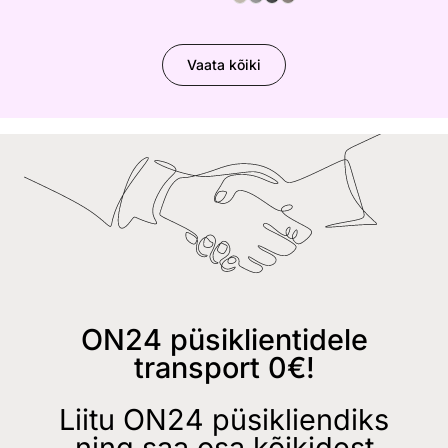
Vaata kõiki
ON24 püsiklientidele
transport 0€!
Liitu ON24 püsikliendiks
ning saa osa kõikidest