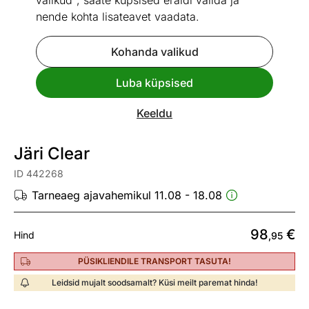
valikud", saate küpsised eraldi valida ja
nende kohta lisateavet vaadata.
Kohanda valikud
Go to slide 1
Go to slide 2
Luba küpsised
Mõõtmed
Vaata sarnaseid
Keeldu
Kiire tarne
Järi Clear
ID 442268
Tarneaeg ajavahemikul 11.08 - 18.08
98
€
Hind
,95
PÜSIKLIENDILE TRANSPORT TASUTA!
Leidsid mujalt soodsamalt? Küsi meilt paremat hinda!