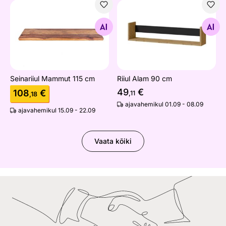
Seinariiul Mammut 115 cm
Riiul Alam 90 cm
Otsi sarnaseid
Otsi sarnaseid
Seinariiul Mammut 115 cm
Riiul Alam 90 cm
49
€
108
€
,11
,18
ajavahemikul 01.09 - 08.09
ajavahemikul 15.09 - 22.09
Vaata kõiki