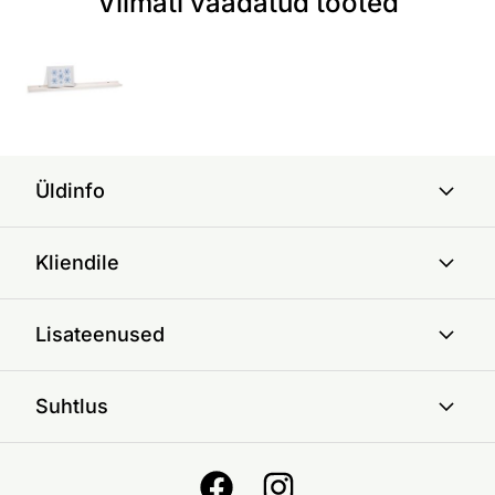
Viimati vaadatud tooted
Üldinfo
Kliendile
Lisateenused
Suhtlus