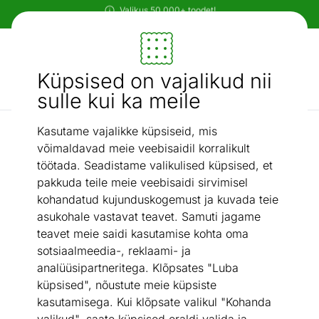
Paindlikud ja mugavad makseviisid!
Mööbel ja sisustus - ON24
Küpsised on vajalikud nii
Otsi...
AI otsing
sulle kui ka meile
Kasutame vajalikke küpsiseid, mis
Riiulid
Männipuidust pildiriiul Jan1 80 cm
/
võimaldavad meie veebisaidil korralikult
töötada. Seadistame valikulised küpsised, et
pakkuda teile meie veebisaidi sirvimisel
kohandatud kujunduskogemust ja kuvada teie
asukohale vastavat teavet. Samuti jagame
teavet meie saidi kasutamise kohta oma
sotsiaalmeedia-, reklaami- ja
analüüsipartneritega. Klõpsates "Luba
küpsised", nõustute meie küpsiste
kasutamisega. Kui klõpsate valikul "Kohanda