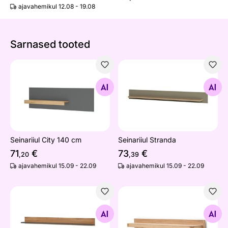
ajavahemikul 12.08 - 19.08
Sarnased tooted
Seinariiul City 140 cm
Seinariiul Stranda
Otsi sarnaseid
Otsi sarnaseid
Seinariiul City 140 cm
Seinariiul Stranda
71
€
73
€
,20
,39
ajavahemikul 15.09 - 22.09
ajavahemikul 15.09 - 22.09
Seinariiul City 170 cm
Seinariiul Salvador 180 cm
Otsi sarnaseid
Otsi sarnaseid