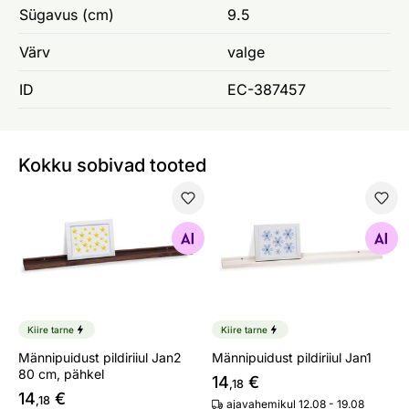
Sügavus (cm)
9.5
Värv
valge
ID
EC-387457
Kokku sobivad tooted
Männipuidust pildiriiul Jan2 80 cm, pähkel
Männipuidust pildiriiul Jan1
Otsi sarnaseid
Otsi sarnaseid
Kiire tarne
Kiire tarne
Männipuidust pildiriiul Jan2
Männipuidust pildiriiul Jan1
80 cm, pähkel
14
€
,18
14
€
,18
ajavahemikul 12.08 - 19.08