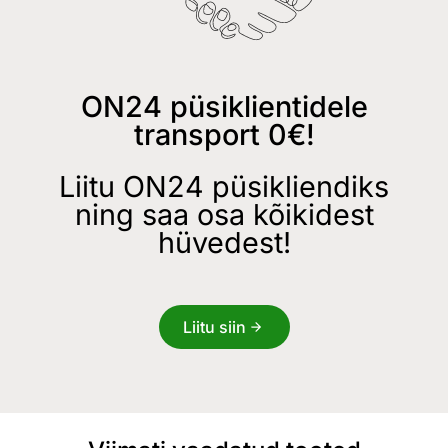
ON24 püsiklientidele
transport 0€!
Liitu ON24 püsikliendiks
ning saa osa kõikidest
hüvedest!
Liitu siin