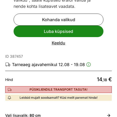
valikud", saate küpsised eraldi valida ja
nende kohta lisateavet vaadata.
Kohanda valikud
Mõõtmed
Vaata sarnaseid
Luba küpsised
Kiire tarne
Keeldu
Männipuidust pildiriiul Jan1 80 cm
ID 387457
Tarneaeg ajavahemikul 12.08 - 19.08
14
€
Hind
,18
PÜSIKLIENDILE TRANSPORT TASUTA!
Leidsid mujalt soodsamalt? Küsi meilt paremat hinda!
Vali
lisavalik:
80 cm