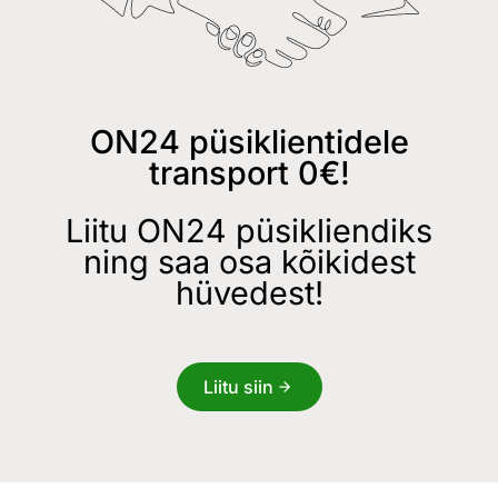
ON24 püsiklientidele
transport 0€!
Liitu ON24 püsikliendiks
ning saa osa kõikidest
hüvedest!
Liitu siin