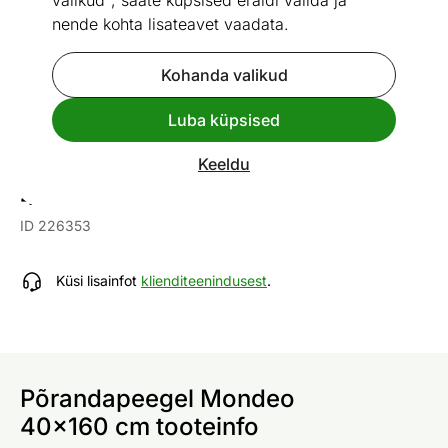
valikud", saate küpsised eraldi valida ja
nende kohta lisateavet vaadata.
Kohanda valikud
Mõõtmed
Vaata sarnaseid
Luba küpsised
Keeldu
Põrandapeegel Mondeo
40x160 cm
ID 226353
Küsi lisainfot
klienditeenindusest
.
Põrandapeegel Mondeo
40x160 cm tooteinfo