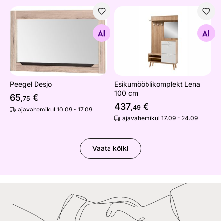
Peegel Desjo
Esikumööblikomplekt Lena 
Otsi sarnaseid
Otsi sarnaseid
Peegel Desjo
Esikumööblikomplekt Lena
100 cm
65
€
,75
437
€
,49
ajavahemikul 10.09 - 17.09
ajavahemikul 17.09 - 24.09
Vaata kõiki