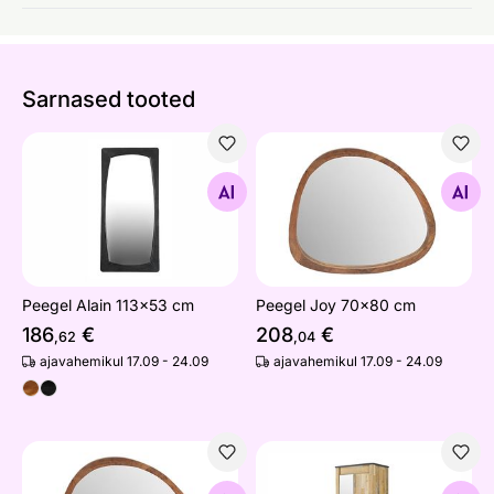
Sarnased tooted
Peegel Alain 113x53 cm
Peegel Joy 70x80 cm
Otsi sarnaseid
Otsi sarnaseid
Peegel Alain 113x53 cm
Peegel Joy 70x80 cm
186
€
208
€
,62
,04
ajavahemikul 17.09 - 24.09
ajavahemikul 17.09 - 24.09
Peegel Jaira 70x80 cm
Riidekapp Sherwood 93 cm