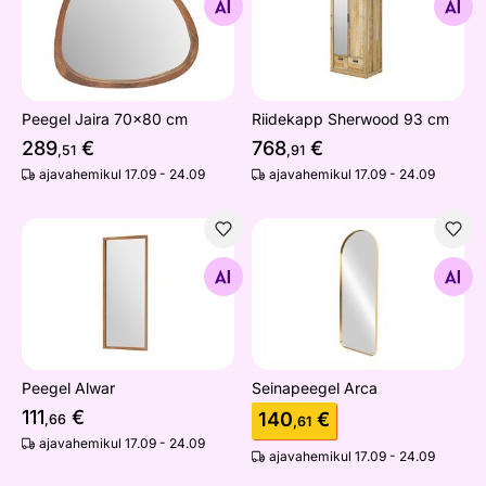
Otsi sarnaseid
Otsi sarnaseid
Peegel Jaira 70x80 cm
Riidekapp Sherwood 93 cm
289
€
768
€
,51
,91
ajavahemikul 17.09 - 24.09
ajavahemikul 17.09 - 24.09
Peegel Alwar
Seinapeegel Arca
Otsi sarnaseid
Otsi sarnaseid
Peegel Alwar
Seinapeegel Arca
111
€
140
€
,66
,61
ajavahemikul 17.09 - 24.09
ajavahemikul 17.09 - 24.09