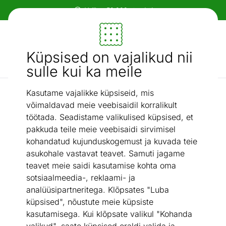
Mööbel ja sisustus - ON24
Küpsised on vajalikud nii
Otsi...
AI otsing
sulle kui ka meile
Kasutame vajalikke küpsiseid, mis
Valgustid ja sisustuskaubad
Põrandapeegel Mondeo 40x160 cm
/
võimaldavad meie veebisaidil korralikult
töötada. Seadistame valikulised küpsised, et
pakkuda teile meie veebisaidi sirvimisel
kohandatud kujunduskogemust ja kuvada teie
asukohale vastavat teavet. Samuti jagame
teavet meie saidi kasutamise kohta oma
sotsiaalmeedia-, reklaami- ja
analüüsipartneritega. Klõpsates "Luba
küpsised", nõustute meie küpsiste
kasutamisega. Kui klõpsate valikul "Kohanda