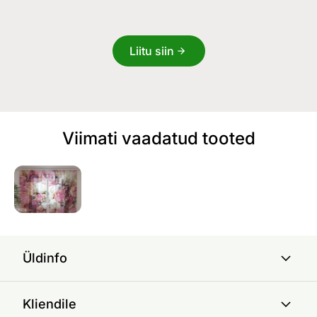
Liitu siin
Viimati vaadatud tooted
Üldinfo
Kliendile