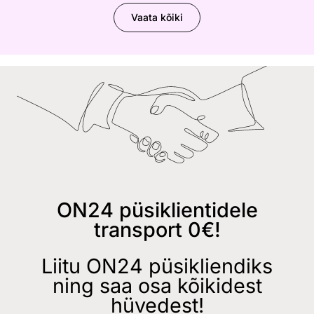
Vaata kõiki
ON24 püsiklientidele
transport 0€!
Liitu ON24 püsikliendiks
ning saa osa kõikidest
hüvedest!