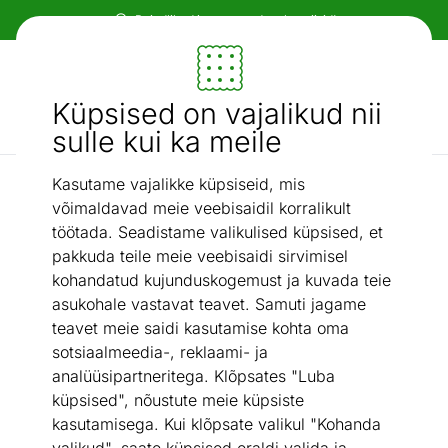
Paindlikud ja mugavad makseviisid!
Mööbel ja sisustus - ON24
Küpsised on vajalikud nii
Otsi...
AI otsing
sulle kui ka meile
Kasutame vajalikke küpsiseid, mis
Fotokardinad
Šifoon-fotokardin Pink dream 240x220 cm
/
võimaldavad meie veebisaidil korralikult
töötada. Seadistame valikulised küpsised, et
pakkuda teile meie veebisaidi sirvimisel
kohandatud kujunduskogemust ja kuvada teie
asukohale vastavat teavet. Samuti jagame
teavet meie saidi kasutamise kohta oma
sotsiaalmeedia-, reklaami- ja
analüüsipartneritega. Klõpsates "Luba
küpsised", nõustute meie küpsiste
kasutamisega. Kui klõpsate valikul "Kohanda