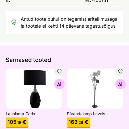
ID
ED-100151
Antud toote puhul on tegemist eritellimusega
ja tootele ei kehti 14 päevane tagastusõigus
Sarnased tooted
Laualamp Carla
Põrandalamp Levels
Otsi sarnaseid
Otsi sarnaseid
Laualamp Carla
Põrandalamp Levels
105
€
163
€
,19
,29