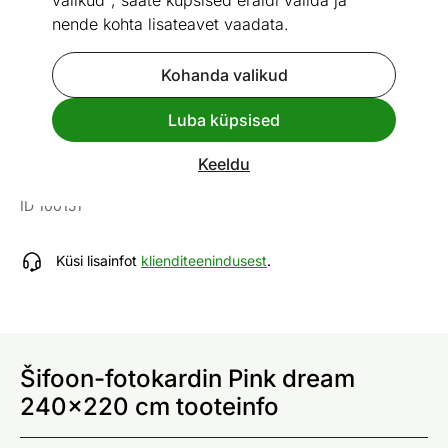
valikud", saate küpsised eraldi valida ja
nende kohta lisateavet vaadata.
Kohanda valikud
Vaata sarnaseid
Luba küpsised
Šifoon-fotokardin Pink dream
Keeldu
240x220 cm
ID 100151
Küsi lisainfot
klienditeenindusest
.
Šifoon-fotokardin Pink dream
240x220 cm tooteinfo