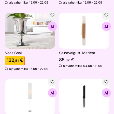
ajavahemikul 15.09 - 22.09
ajavahemikul 15.09 - 22.09
Vaas Goal
Seinavalgusti Madera
Otsi sarnaseid
Otsi sarnaseid
Vaas Goal
Seinavalgusti Madera
85
€
132
€
,32
,51
ajavahemikul 04.09 - 11.09
ajavahemikul 15.09 - 22.09
Põrandalamp
Nuga Barbecook Olivia 22 
Otsi sarnaseid
Otsi sarnaseid