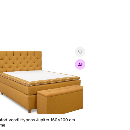
fort voodi Hypnos Jupiter 160x200 cm pehme
Otsi sarnaseid
fort voodi Hypnos Jupiter 160x200 cm
me