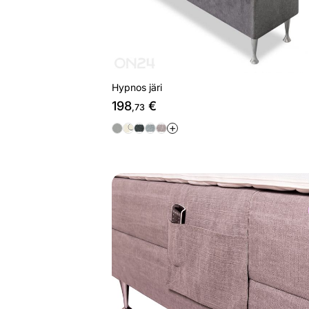
Hypnos järi
198
€
,73
+
Hypnos tarvikute taskud, 2 tk 90 cm l
Otsi sarnaseid