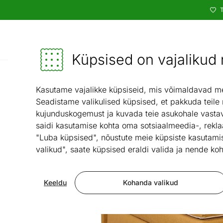
T
Kataloog
Mööbel ja sisustus - ON24
Küpsised on vajalikud n
Magamistuba
Kasutame vajalikke küpsiseid, mis võimaldavad meie
Seadistame valikulised küpsised, et pakkuda teile
kujunduskogemust ja kuvada teie asukohale vastav
saidi kasutamise kohta oma sotsiaalmeedia-, rekla
"Luba küpsised", nõustute meie küpsiste kasutamis
valikud", saate küpsised eraldi valida ja nende koh
Keeldu
Kohanda valikud