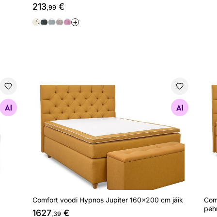
213
€
,99
+
Comfort voodi Hypnos Jupiter 160x200 cm jäik
Com
Otsi sarnaseid
Comfort voodi Hypnos Jupiter 160x200 cm jäik
Com
peh
1627
€
,39