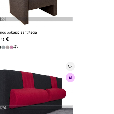
nos öökapp sahtlitega
€
,45
+
nos voodipeatsi kaelatugi 60x18x10 cm, 1 tk
Otsi sarnaseid