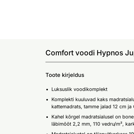
Comfort voodi Hypnos Ju
Toote kirjeldus
Luksuslik voodikomplekt
Komplekti kuuluvad kaks madratsial
kattemadrats, tamme jalad 12 cm ja 
Kahel kõrgel madratsialusel on bonel
läbimõõt 2,2 mm, 110 vedru/m², kar