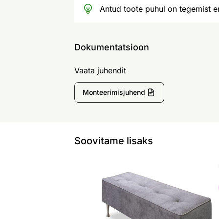
Antud toote puhul on tegemist er
Dokumentatsioon
Vaata juhendit
Monteerimisjuhend
Soovitame lisaks
Hypnos järi
Otsi sarnaseid