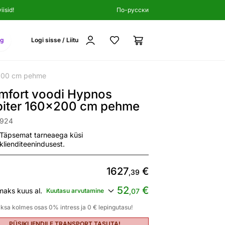
isid!
По-русски
ng
Logi sisse / Liitu
x200 cm pehme
mfort voodi Hypnos
piter 160x200 cm pehme
2924
Täpsemat tarneaega küsi
klienditeenindusest.
1627
€
,39
52
€
maks kuus al.
Kuutasu arvutamine
,07
ksa kolmes osas 0% intress ja 0 € lepingutasu!
PÜSIKLIENDILE TRANSPORT TASUTA!