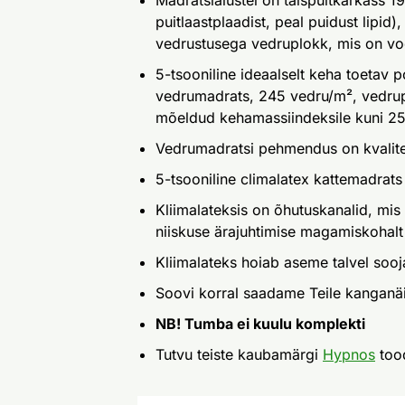
Madratsialustel on täispuitkarkass 1
puitlaastplaadist, peal puidust lipid),
vedrustusega vedruplokk, mis on v
5-tsooniline ideaalselt keha toetav 
vedrumadrats, 245 vedru/m², vedrupl
mõeldud kehamassiindeksile kuni 25
Vedrumadratsi pehmendus on kvalit
5-tsooniline climalatex kattemadrats
Kliimalateksis on õhutuskanalid, mis
niiskuse ärajuhtimise magamiskohalt
Kliimalateks hoiab aseme talvel sooj
Soovi korral saadame Teile kanganä
NB! Tumba ei kuulu komplekti
Tutvu teiste kaubamärgi
Hypnos
too