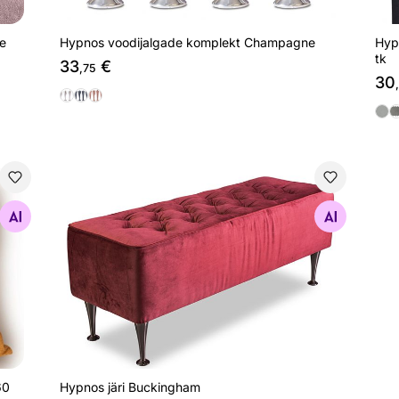
Hyp
le
Hypnos voodijalgade komplekt Champagne
tk
33
€
,75
30
st 50x60 cm
Hypnos järi Buckingham
Otsi sarnaseid
60
Hypnos järi Buckingham