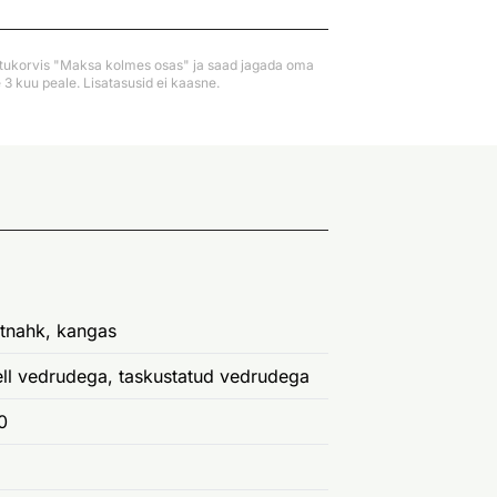
stukorvis "Maksa kolmes osas" ja saad jagada oma
3 kuu peale. Lisatasusid ei kaasne.
tnahk, kangas
ll vedrudega, taskustatud vedrudega
0