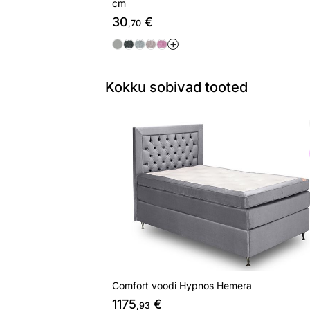
cm
30
€
,70
+
Kokku sobivad tooted
Comfort voodi Hypnos Hemera
Otsi sarnaseid
Comfort voodi Hypnos Hemera
1175
€
,93