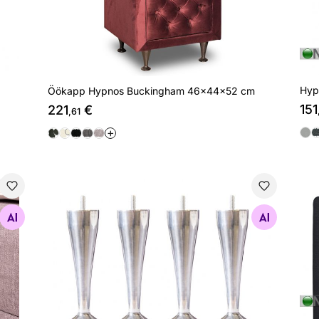
Hyp
Öökapp Hypnos Buckingham 46x44x52 cm
151
221
€
,61
+
aiusele voodile
Hypnos voodijalgade komplekt Champagne
Hyp
Otsi sarnaseid