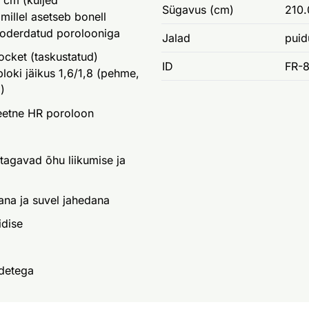
9 cm (küljed
Sügavus (cm)
210.
 millel asetseb bonell
ooderdatud porolooniga
Jalad
puid
pocket (taskustatud)
ID
FR-
oki jäikus 1,6/1,8 (pehme,
)
eetne HR poroloon
 tagavad õhu liikumise ja
ana ja suvel jahedana
idise
detega