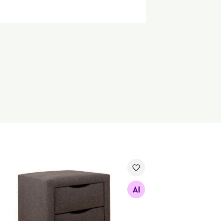
nos öökapp sahtlitega
Otsi sarnaseid