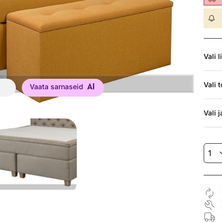
Vali
l
Vali
t
Vaata sarnaseid
Vali
j