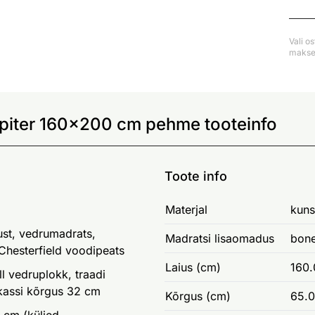
Vali o
makse 
piter 160x200 cm pehme tooteinfo
Toote info
Materjal
kuns
ust, vedrumadrats,
Madratsi lisaomadus
bone
Chesterfield voodipeats
Laius (cm)
160.
l vedruplokk, traadi
kassi kõrgus 32 cm
Kõrgus (cm)
65.0