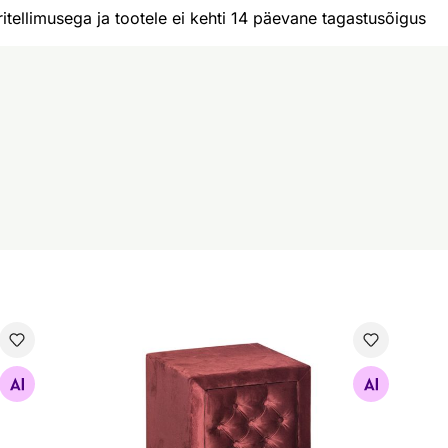
itellimusega ja tootele ei kehti 14 päevane tagastusõigus
Öökapp Hypnos Buckingham 46x44x52 cm
Hyp
Otsi sarnaseid