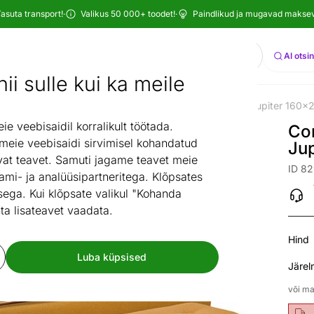
asuta transport!
·
Valikus 50 000+ toodet!
·
Paindlikud ja mugavad maksevi
Otsi
AI otsi
ii sulle kui ka meile
Voodid
Kontinentaalvoodid
Comfort voodi Hypnos Jupiter 160
/
/
/
 veebisaidil korralikult töötada.
Co
 meie veebisaidi sirvimisel kohandatud
Ju
at teavet. Samuti jagame teavet meie
ID 8
ami- ja analüüsipartneritega. Klõpsates
ega. Kui klõpsate valikul "Kohanda
ta lisateavet vaadata.
Hind
Luba küpsised
Järel
või ma