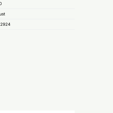
0
ust
82924