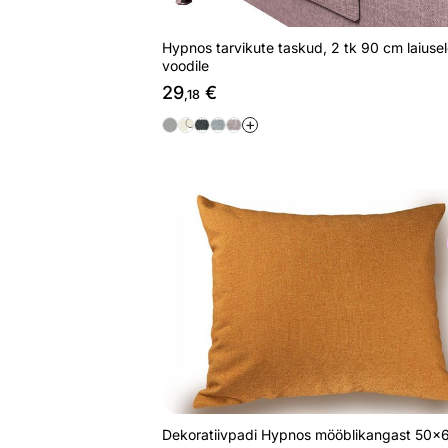
Hypnos tarvikute taskud, 2 tk 90 cm laiuse
voodile
29
€
,18
+
Dekoratiivpadi Hypnos mööblikanga
Otsi sarnaseid
Dekoratiivpadi Hypnos mööblikangast 50x