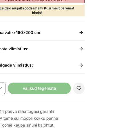
Leidsid mujalt soodsamalt? Küsi meilt paremat
hinda!
isavalik:
160x200 cm
oote viimistlus:
algade viimistlus:
Valikud tegemata
14 päeva raha tagasi garantii
Aitame sul mööbli kokku panna
Toome kauba sinuni ka õhtuti