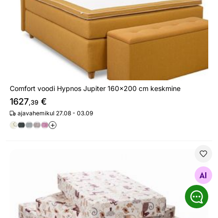
Comfort voodi Hypnos Jupiter 160x200 cm keskmine
1627
€
,39
ajavahemikul 27.08 - 03.09
+
Pikendatav madrats Hypnos Hopp 75x100+42+42 cm
Otsi sarnaseid