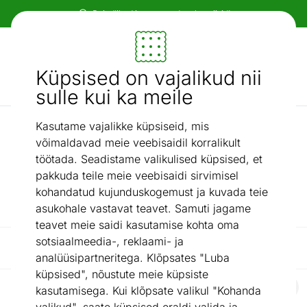
Tasuta transport!
Mööbel ja sisustus - ON24
Küpsised on vajalikud nii
Otsi...
AI otsing
sulle kui ka meile
Kasutame vajalikke küpsiseid, mis
/
Kaubamärgid
Hypnos
võimaldavad meie veebisaidil korralikult
Hypnos
töötada. Seadistame valikulised küpsised, et
pakkuda teile meie veebisaidi sirvimisel
kohandatud kujunduskogemust ja kuvada teie
Üle 25 aasta kogemusi.||Toodetud Eestis.
asukohale vastavat teavet. Samuti jagame
teavet meie saidi kasutamise kohta oma
sotsiaalmeedia-, reklaami- ja
Filtreeri / Reasta
analüüsipartneritega. Klõpsates "Luba
küpsised", nõustute meie küpsiste
kasutamisega. Kui klõpsate valikul "Kohanda
Kontinentaalvoodi Helios 120x200 cm