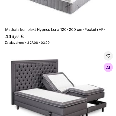
Madratsikomplekt Hypnos Luna 120x200 cm (Pocket+HR)
446
€
,88
ajavahemikul 27.08 - 03.09
Mootorvoodi Hypnos Mars 160x200 cm + Wimbledon v
Otsi sarnaseid