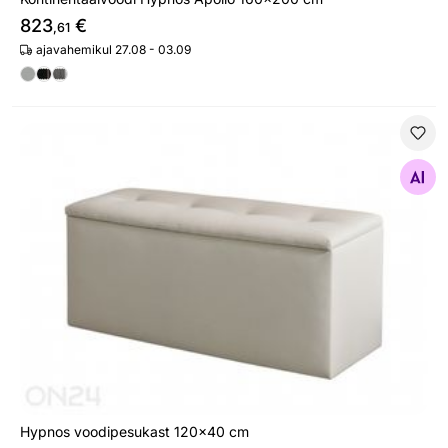
823
€
,61
ajavahemikul 27.08 - 03.09
Hypnos voodipesukast 120x40 cm
Otsi sarnaseid
Hypnos voodipesukast 120x40 cm