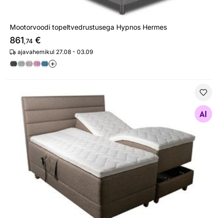
Mootorvoodi topeltvedrustusega Hypnos Hermes
861
€
,74
ajavahemikul 27.08 - 03.09
+
Mootorvoodi topeltvedrustuse ja Kent otsaga Hypnos H
Otsi sarnaseid