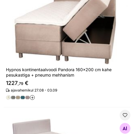
Hypnos kontinentaalvoodi Pandora 160x200 cm kahe
pesukastiga + pneumo mehhanism
1227
€
,79
ajavahemikul 27.08 - 03.09
+
Voodikomplekt Hypnos Luna, topeltvedrustusega pocket
Otsi sarnaseid