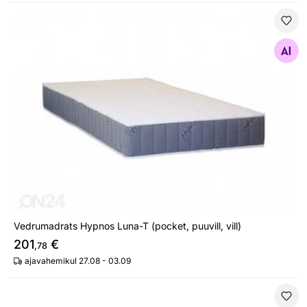
Vedrumadrats Hypnos Luna-T (pocket, puuvill, vill)
Otsi sarnaseid
Vedrumadrats Hypnos Luna-T (pocket, puuvill, vill)
201
€
,78
ajavahemikul 27.08 - 03.09