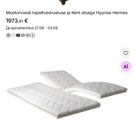
Mootorvoodi topeltvedrustuse ja Kent otsaga Hypnos Hermes
1973
€
,61
ajavahemikul 27.08 - 03.09
+
Kattemadrats Hypnos Luna Mega Butterfly (HR) mootorv
Otsi sarnaseid