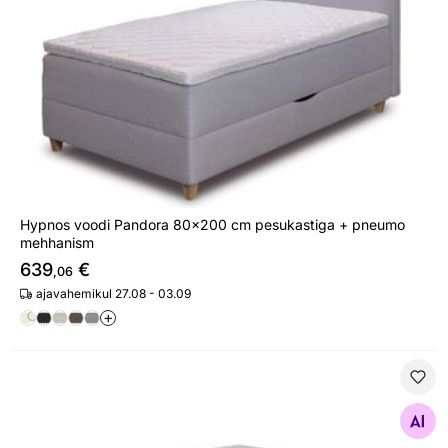
Hypnos voodi Pandora 80x200 cm pesukastiga + pneumo
mehhanism
639
€
,06
ajavahemikul 27.08 - 03.09
+
Madratsikomplekt Hypnos Luna 120x200 cm (Pocket+la
Otsi sarnaseid