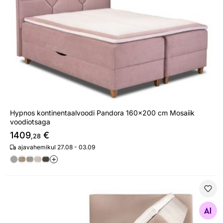
Hypnos kontinentaalvoodi Pandora 160x200 cm Mosaiik
voodiotsaga
1409
€
,28
ajavahemikul 27.08 - 03.09
+
Hypnos kontinentaalvoodi Pandora 140x200 cm kahe pe
Otsi sarnaseid