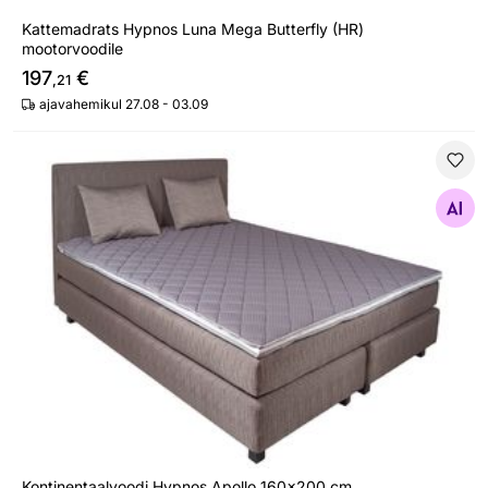
Kattemadrats Hypnos Luna Mega Butterfly (HR)
mootorvoodile
197
€
,21
ajavahemikul 27.08 - 03.09
Kontinentaalvoodi Hypnos Apollo 160x200 cm
Otsi sarnaseid
Kontinentaalvoodi Hypnos Apollo 160x200 cm