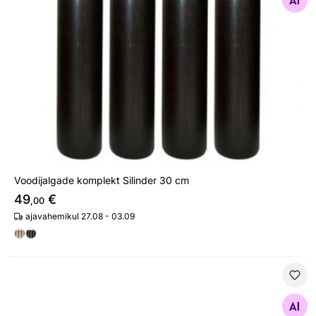
Otsi sarnaseid
Voodijalgade komplekt Silinder 30 cm
49
€
,00
ajavahemikul 27.08 - 03.09
Hypnos madratsialus täispuidust 80x200x12 cm
Otsi sarnaseid