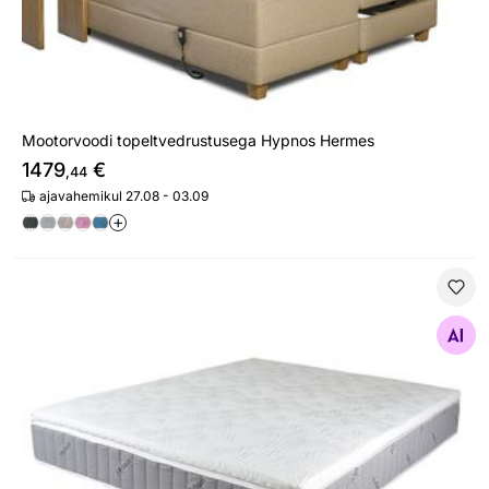
Mootorvoodi topeltvedrustusega Hypnos Hermes
1479
€
,44
ajavahemikul 27.08 - 03.09
+
Madratsikomplekt Hypnos Luna 120x200 cm (Pocket+H
Otsi sarnaseid