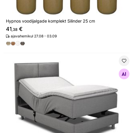
Hypnos voodijalgade komplekt Silinder 25 cm
41
€
,38
ajavahemikul 27.08 - 03.09
Mootorvoodi topeltvedrustusega Hypnos Hermes
Otsi sarnaseid