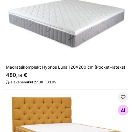
Madratsikomplekt Hypnos Luna 120x200 cm (Pocket+lateks)
480
€
,44
ajavahemikul 27.08 - 03.09
Comfort voodi Hypnos Jupiter 160x200 cm keskmine
Otsi sarnaseid