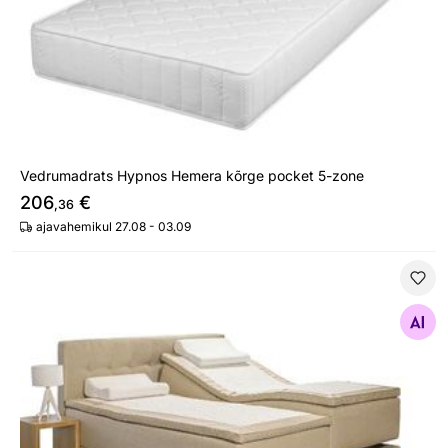
Vedrumadrats Hypnos Hemera kõrge pocket 5-zone
206
€
,36
ajavahemikul 27.08 - 03.09
Mootorvoodi topeltvedrustusega Hypnos Hermes
Otsi sarnaseid