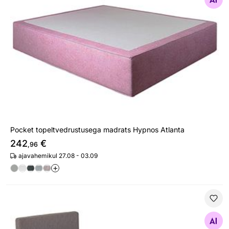
Otsi sarnaseid
Pocket topeltvedrustusega madrats Hypnos Atlanta
242
€
,96
ajavahemikul 27.08 - 03.09
+
Topeltvedrustusega voodikomplekt Hypnos Diana
Otsi sarnaseid