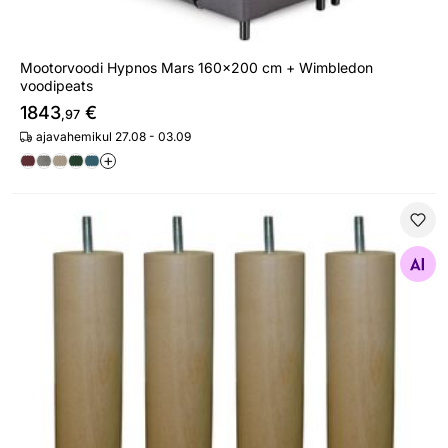
Mootorvoodi Hypnos Mars 160x200 cm + Wimbledon
voodipeats
1843
€
,97
ajavahemikul 27.08 - 03.09
+
Hypnos voodijalgade komplekt Silinder 25 cm
Otsi sarnaseid