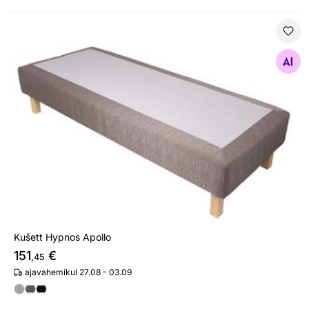
Kušett Hypnos Apollo
Otsi sarnaseid
Kušett Hypnos Apollo
151
€
,45
ajavahemikul 27.08 - 03.09