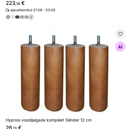
223
€
,14
ajavahemikul 27.08 - 03.09
+
Hypnos voodijalgade komplekt Silinder 12 cm
Otsi sarnaseid
Hypnos voodijalgade komplekt Silinder 12 cm
26
€
,13