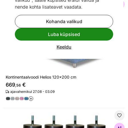
valikud", saate küpsised eraldi valida ja
Otsi sarnaseid
nende kohta lisateavet vaadata.
Kohanda valikud
Luba küpsised
Keeldu
Kontinentaalvoodi Helios 120x200 cm
669
€
,56
ajavahemikul 27.08 - 03.09
+
Voodijalgade komplekt Silinder 30 cm