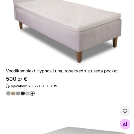
Voodikomplekt Hypnos Luna, topeltvedrustusega pocket
500
€
,27
ajavahemikul 27.08 - 03.09
+
Madratsikomplekt Hypnos Hemera (5-zone+HS)
Otsi sarnaseid