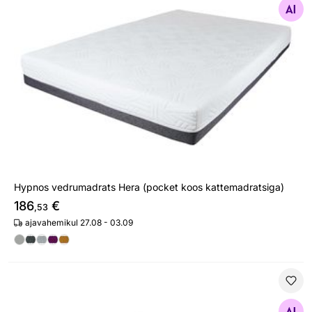
Otsi sarnaseid
Hypnos vedrumadrats Hera (pocket koos kattemadratsiga)
186
€
,53
ajavahemikul 27.08 - 03.09
Pocket topeltvedrustusega madrats Hypnos Atlanta