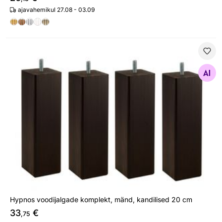
ajavahemikul 27.08 - 03.09
Hypnos voodijalgade komplekt, mänd, kandilised 20 cm
Otsi sarnaseid
Hypnos voodijalgade komplekt, mänd, kandilised 20 cm
33
€
,75