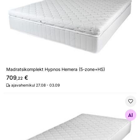
Madratsikomplekt Hypnos Hemera (5-zone+HS)
709
€
,22
ajavahemikul 27.08 - 03.09
Vedrumadrats Hypnos Hemera kõrge pocket 5-zone
Otsi sarnaseid