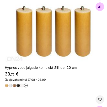
Hypnos voodijalgade komplekt Silinder 20 cm
Otsi sarnaseid
Hypnos voodijalgade komplekt Silinder 20 cm
33
€
,75
ajavahemikul 27.08 - 03.09
+
Hypnos vedrumadrats Hera (pocket koos kattemadratsig