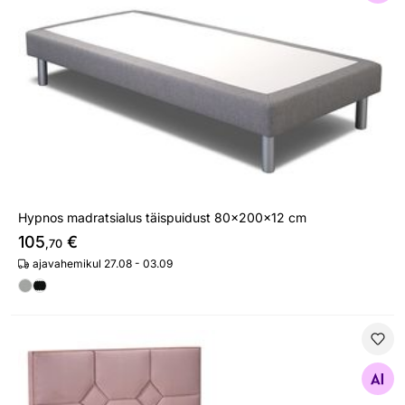
Hypnos madratsialus täispuidust 80x200x12 cm
105
€
,70
ajavahemikul 27.08 - 03.09
Hypnos kontinentaalvoodi Pandora 160x200 cm Mosaiik
Otsi sarnaseid