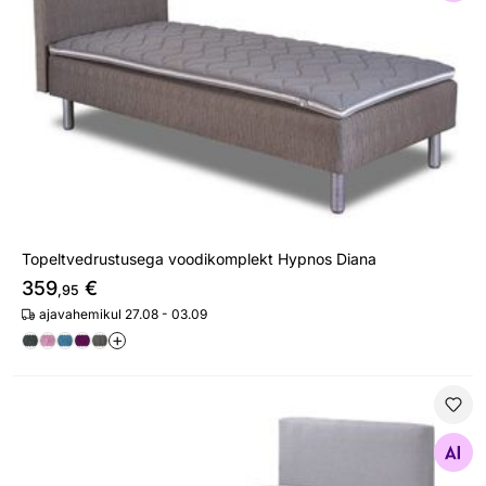
Topeltvedrustusega voodikomplekt Hypnos Diana
359
€
,95
ajavahemikul 27.08 - 03.09
+
Hypnos voodi Pandora 80x200 cm pesukastiga + pne
Otsi sarnaseid