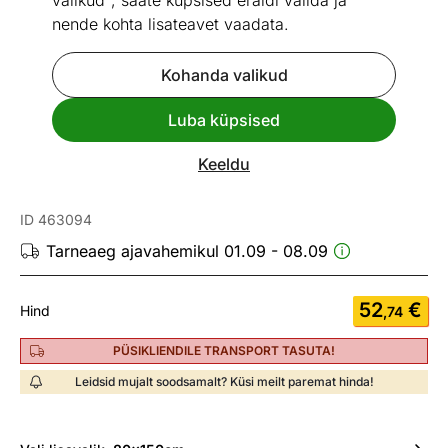
valikud", saate küpsised eraldi valida ja
nende kohta lisateavet vaadata.
Kohanda valikud
Go to slide 1
Go to slide 2
Go to slide 3
Go to slide 4
Go to slide 5
Go to slide 6
Go to slide 7
Go to slide 8
Luba küpsised
Mõõtmed
Vaata sarnaseid
Keeldu
Vaip 80x150 cm
ID 463094
Tarneaeg ajavahemikul 01.09 - 08.09
52
€
Hind
,74
PÜSIKLIENDILE TRANSPORT TASUTA!
Leidsid mujalt soodsamalt? Küsi meilt paremat hinda!