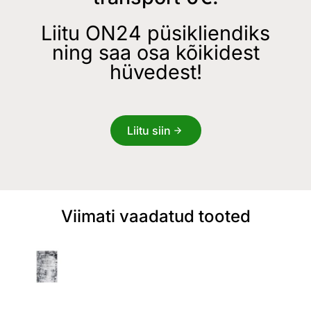
Liitu ON24 püsikliendiks
ning saa osa kõikidest
hüvedest!
Liitu siin
Viimati vaadatud tooted