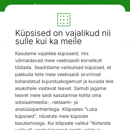
Paindlikud ja mugavad makseviisid!
Mööbel ja sisustus - ON24
Küpsised on vajalikud nii
Otsi...
AI otsing
sulle kui ka meile
Kasutame vajalikke küpsiseid, mis
Kunstkiust vaibad
Vaip 80x150 cm
/
võimaldavad meie veebisaidil korralikult
töötada. Seadistame valikulised küpsised, et
pakkuda teile meie veebisaidi sirvimisel
kohandatud kujunduskogemust ja kuvada teie
asukohale vastavat teavet. Samuti jagame
teavet meie saidi kasutamise kohta oma
sotsiaalmeedia-, reklaami- ja
analüüsipartneritega. Klõpsates "Luba
küpsised", nõustute meie küpsiste
kasutamisega. Kui klõpsate valikul "Kohanda