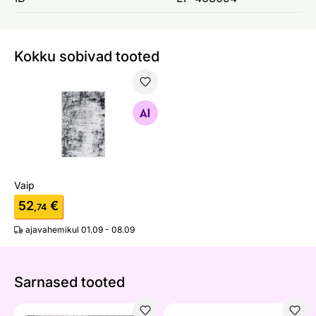
Kokku sobivad tooted
Vaip
Otsi sarnaseid
Vaip
52
€
,74
ajavahemikul 01.09 - 08.09
Sarnased tooted