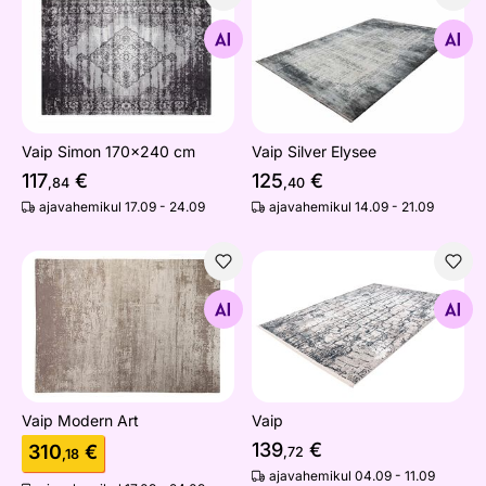
Vaip Simon 170x240 cm
Vaip Silver Elysee
Otsi sarnaseid
Otsi sarnaseid
Vaip Simon 170x240 cm
Vaip Silver Elysee
117
€
125
€
,84
,40
ajavahemikul 17.09 - 24.09
ajavahemikul 14.09 - 21.09
Vaip Modern Art
Vaip
Otsi sarnaseid
Otsi sarnaseid
Vaip Modern Art
Vaip
139
€
310
€
,72
,18
ajavahemikul 04.09 - 11.09