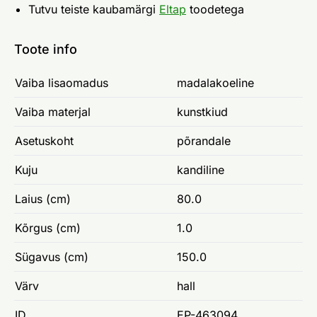
Tutvu teiste kaubamärgi
Eltap
toodetega
Toote info
Vaiba lisaomadus
madalakoeline
Vaiba materjal
kunstkiud
Asetuskoht
põrandale
Kuju
kandiline
Laius (cm)
80.0
Kõrgus (cm)
1.0
Sügavus (cm)
150.0
Värv
hall
ID
EP-463094