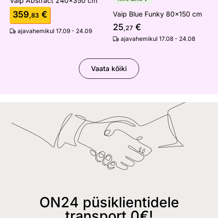
Vaip Abstract 240x350 cm
359
€
Vaip Blue Funky 80x150 cm
,83
25
€
,27
ajavahemikul 17.09 - 24.09
ajavahemikul 17.08 - 24.08
Vaata kõiki
ON24 püsiklientidele
transport 0€!