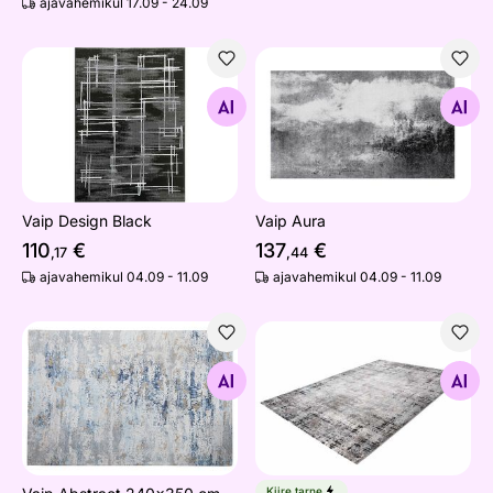
ajavahemikul 17.09 - 24.09
Vaip Design Black
Vaip Aura
Otsi sarnaseid
Otsi sarnaseid
Vaip Design Black
Vaip Aura
110
€
137
€
,17
,44
ajavahemikul 04.09 - 11.09
ajavahemikul 04.09 - 11.09
Vaip Abstract 240x350 cm
Vaip Blue Funky 80x150 cm
Otsi sarnaseid
Otsi sarnaseid
Kiire tarne