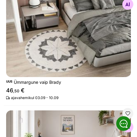
Otsi sarnaseid
UUS
Ümmargune vaip Brady
46
€
,50
ajavahemikul 03.09 - 10.09
Ümmargune vaip Brady Ø 90 cm
Otsi sarnaseid