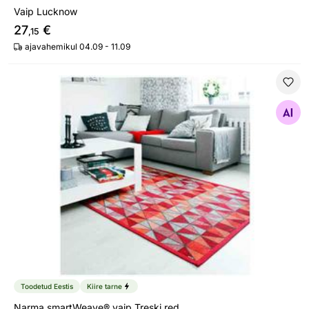
Vaip Lucknow
27
€
,15
ajavahemikul 04.09 - 11.09
Narma smartWeave® vaip Treski red
Otsi sarnaseid
Toodetud Eestis
Kiire tarne
Narma smartWeave® vaip Treski red