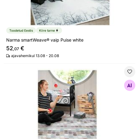
Toodetud Eestis
Kiire tarne
Narma smartWeave® vaip Puise white
52
€
,07
ajavahemikul 13.08 - 20.08
Narma smartWeave® vaip Pallika beige
Otsi sarnaseid