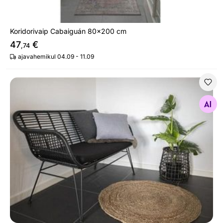
Koridorivaip Cabaiguán 80x200 cm
47
€
,74
ajavahemikul 04.09 - 11.09
Vaip Lucknow
Otsi sarnaseid