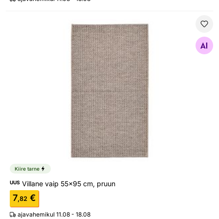
Villane vaip 55x95 cm, pruun
Otsi sarnaseid
Kiire tarne
UUS
Villane vaip 55x95 cm, pruun
7
€
,82
ajavahemikul 11.08 - 18.08