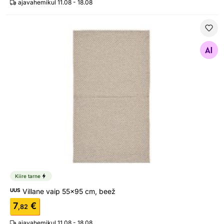
ajavahemikul 11.08 - 18.08
Villane vaip 55x95 cm, beež
Otsi sarnaseid
Kiire tarne
UUS
Villane vaip 55x95 cm, beež
7
€
,82
ajavahemikul 11.08 - 18.08