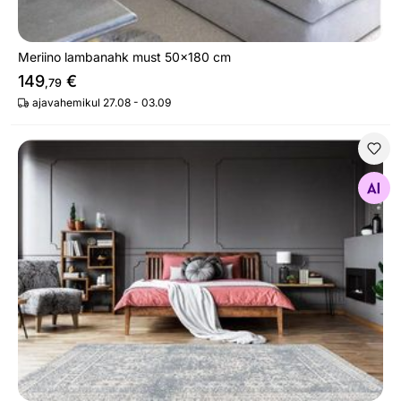
Meriino lambanahk must 50x180 cm
149
€
,79
ajavahemikul 27.08 - 03.09
Vaip 160x230 cm
Otsi sarnaseid