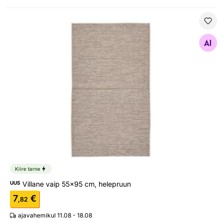
Villane vaip 55x95 cm, helepruun
Otsi sarnaseid
Kiire tarne
UUS
Villane vaip 55x95 cm, helepruun
7
€
,82
ajavahemikul 11.08 - 18.08