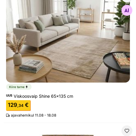
Viskoosvaip Shine 65x135 cm
Otsi sarnaseid
Kiire tarne
UUS
Viskoosvaip Shine 65x135 cm
129
€
,34
ajavahemikul 11.08 - 18.08