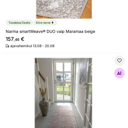
Toodetud Eestis
Kiire tarne
Narma smartWeave® DUO vaip Maramaa beige
157
€
,46
ajavahemikul 13.08 - 20.08
Koridorivaip Cabaiguán 80x200 cm
Otsi sarnaseid