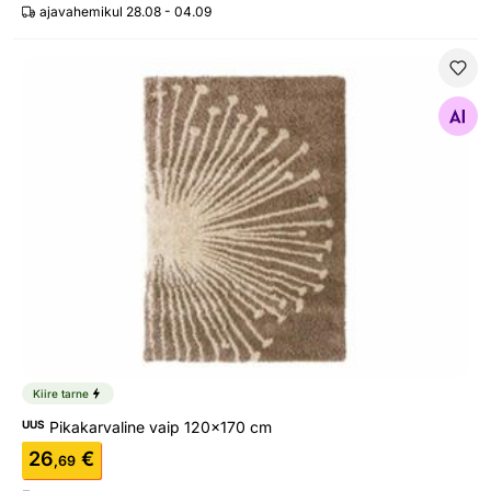
ajavahemikul 28.08 - 04.09
Pikakarvaline vaip 120x170 cm
Otsi sarnaseid
Kiire tarne
UUS
Pikakarvaline vaip 120x170 cm
26
€
,69