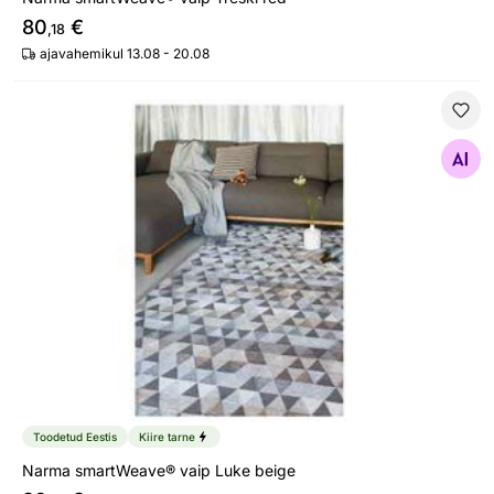
80
€
,18
ajavahemikul 13.08 - 20.08
Narma smartWeave® vaip Luke beige
Otsi sarnaseid
Toodetud Eestis
Kiire tarne
Narma smartWeave® vaip Luke beige