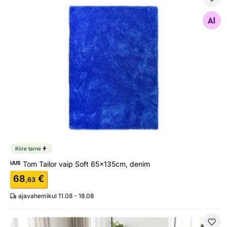
Tom Tailor vaip Soft 65x135cm, denim
Otsi sarnaseid
Kiire tarne
UUS
Tom Tailor vaip Soft 65x135cm, denim
68
€
,63
ajavahemikul 11.08 - 18.08