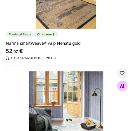
Toodetud Eestis
Kiire tarne
Narma smartWeave® vaip Nehatu gold
52
€
,07
ajavahemikul 13.08 - 20.08
Narma smartWeave® vaip Puise white
Otsi sarnaseid