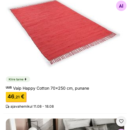
Otsi sarnaseid
Kiire tarne
UUS
Vaip Happy Cotton 70x250 cm, punane
46
€
,21
ajavahemikul 11.08 - 18.08
Ümmargune vaip Brady