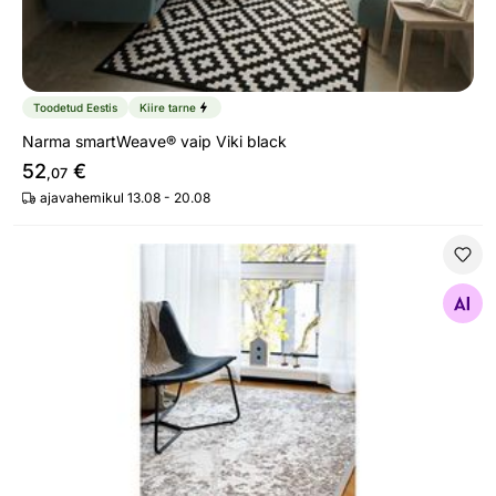
Toodetud Eestis
Kiire tarne
Narma smartWeave® vaip Viki black
52
€
,07
ajavahemikul 13.08 - 20.08
Narma smartWeave® DUO vaip Maramaa beige
Otsi sarnaseid