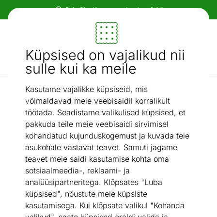
Tasuta transport!
Mööbel ja sisustus - ON24
Küpsised on vajalikud nii
Otsi...
AI otsing
sulle kui ka meile
Kasutame vajalikke küpsiseid, mis
/
Vaibad ja tekstiil
Vaibad
võimaldavad meie veebisaidil korralikult
Vaibad
töötada. Seadistame valikulised küpsised, et
pakkuda teile meie veebisaidi sirvimisel
kohandatud kujunduskogemust ja kuvada teie
Narma vaibad
Puuvillased vaibad
asukohale vastavat teavet. Samuti jagame
teavet meie saidi kasutamise kohta oma
Villased vaibad
Taimsetest
sotsiaalmeedia-, reklaami- ja
kiududest vaibad
analüüsipartneritega. Klõpsates "Luba
küpsised", nõustute meie küpsiste
Kunstkiust vaibad
Naturaalsed nahad
kasutamisega. Kui klõpsate valikul "Kohanda
ja nahast vaibad