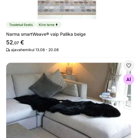
Toodetud Eestis
Kiire tarne
Narma smartWeave® vaip Pallika beige
52
€
,07
ajavahemikul 13.08 - 20.08
Meriino lambanahk must 50x180 cm
Otsi sarnaseid