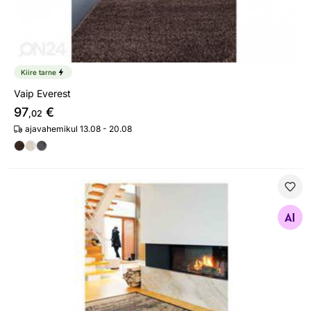
Kiire tarne
Vaip Everest
97
€
,02
ajavahemikul 13.08 - 20.08
Narma smartWeave® vaip Nehatu gold
Otsi sarnaseid