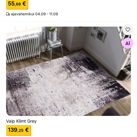
55
€
,69
ajavahemikul 04.09 - 11.09
Vaip Klimt Grey
Otsi sarnaseid
Vaip Klimt Grey
139
€
,25