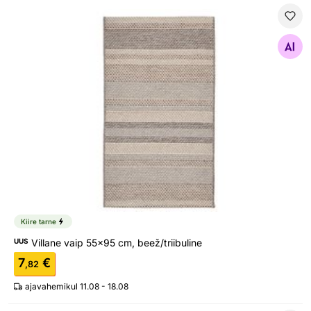
Villane vaip 55x95 cm, beež/triibuline
Otsi sarnaseid
Kiire tarne
UUS
Villane vaip 55x95 cm, beež/triibuline
7
€
,82
ajavahemikul 11.08 - 18.08