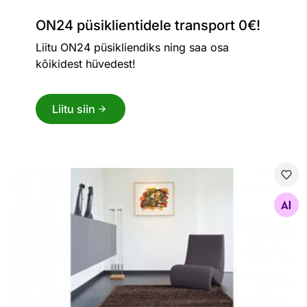
ON24 püsiklientidele transport 0€!
Liitu ON24 püsikliendiks ning saa osa
kõikidest hüvedest!
Liitu siin
Vaip Everest
Otsi sarnaseid