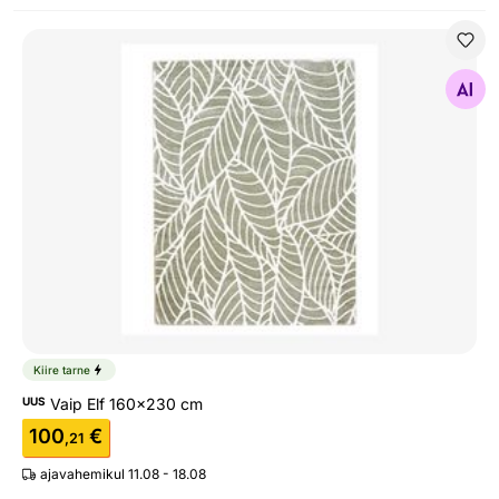
Vaip Elf 160x230 cm
Otsi sarnaseid
Kiire tarne
UUS
Vaip Elf 160x230 cm
100
€
,21
ajavahemikul 11.08 - 18.08