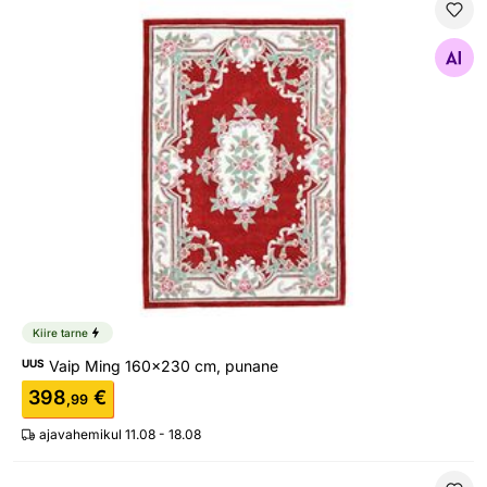
Vaip Ming 160x230 cm, punane
Otsi sarnaseid
Kiire tarne
UUS
Vaip Ming 160x230 cm, punane
398
€
,99
ajavahemikul 11.08 - 18.08