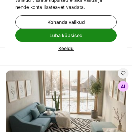
valikud", saate küpsised eraldi valida ja
nende kohta lisateavet vaadata.
Õuevaibad
Vannitoavaibad ja
köögivaibad
Kohanda valikud
Vaiba
Vaiba alusvõrk
hooldusvahend
Luba küpsised
Keeldu
Filtreeri / Reasta
Narma smartWeave® vaip Viki black
Otsi sarnaseid