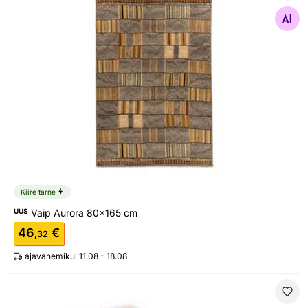
Vaip Aurora 80x165 cm
Otsi sarnaseid
Kiire tarne
UUS
Vaip Aurora 80x165 cm
46
€
,32
ajavahemikul 11.08 - 18.08
Vaip Happy Cotton 70x250 cm, punane