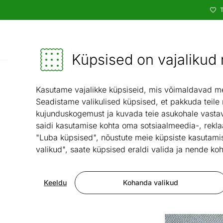
T
Kataloog
Mööbel ja sisustus - ON24
Küpsised on vajalikud n
Vaibad ja teksti
Kasutame vajalikke küpsiseid, mis võimaldavad meie
Seadistame valikulised küpsised, et pakkuda teile
kujunduskogemust ja kuvada teie asukohale vastav
saidi kasutamise kohta oma sotsiaalmeedia-, rekla
"Luba küpsised", nõustute meie küpsiste kasutamis
valikud", saate küpsised eraldi valida ja nende koh
Keeldu
Kohanda valikud