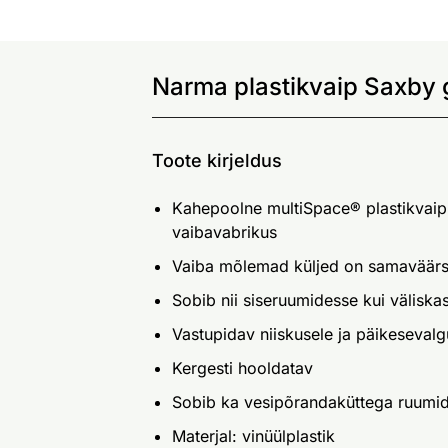
Narma plastikvaip Saxby 
Toote kirjeldus
Kahepoolne multiSpace® plastikvaip
vaibavabrikus
Vaiba mõlemad küljed on samaväärs
Sobib nii siseruumidesse kui väliska
Vastupidav niiskusele ja päikesevalg
Kergesti hooldatav
Sobib ka vesipõrandaküttega ruumi
Materjal: vinüülplastik