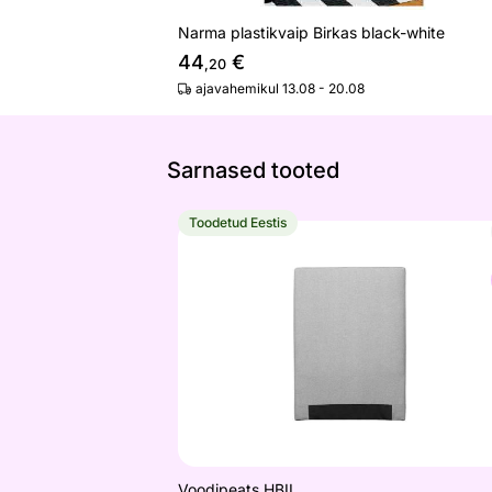
Narma plastikvaip Birkas black-white
44
€
,20
ajavahemikul 13.08 - 20.08
Sarnased tooted
Toodetud Eestis
Voodipeats HBII
Otsi sarnaseid
Voodipeats HBII