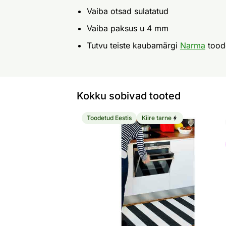
Vaiba otsad sulatatud
Vaiba paksus u 4 mm
Tutvu teiste kaubamärgi
Narma
tood
Kokku sobivad tooted
Toodetud Eestis
Kiire tarne
Narma plastikvaip Birkas black-white
Otsi sarnaseid