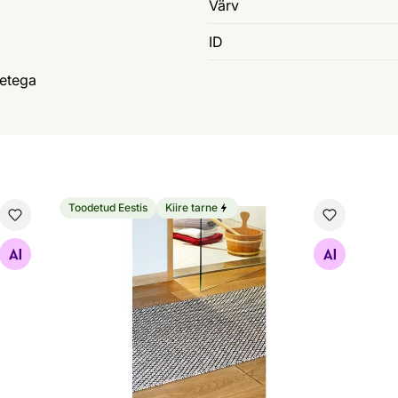
Värv
ID
etega
Toodetud Eestis
Kiire tarne
Narma plastikvaip Diby black-cream
Otsi sarnaseid