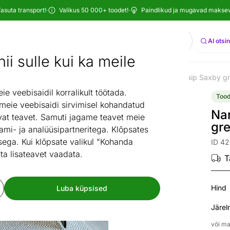
asuta transport!
·
Valikus 50 000+ toodet!
·
Paindlikud ja mugavad maksevi
Otsi
AI otsi
ii sulle kui ka meile
il
Vaibad
Õuevaibad
Plastikvaibad
Narma plastikvaip Saxby 
/
/
/
/
 veebisaidil korralikult töötada.
Tood
 meie veebisaidi sirvimisel kohandatud
Nar
at teavet. Samuti jagame teavet meie
gr
ami- ja analüüsipartneritega. Klõpsates
ega. Kui klõpsate valikul "Kohanda
ID 4
ta lisateavet vaadata.
T
Hind
Luba küpsised
Järel
või ma