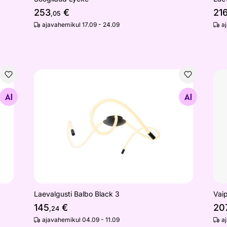
253
€
21
,05
ajavahemikul 17.09 - 24.09
a
Laevalgusti Balbo Black 3
Vai
Otsi sarnaseid
Laevalgusti Balbo Black 3
Vaip
145
€
20
,24
ajavahemikul 04.09 - 11.09
a