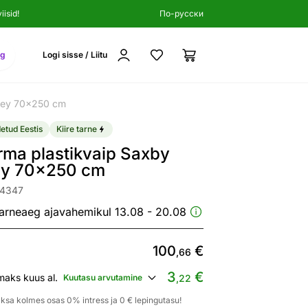
isid!
По-русски
ng
Logi sisse / Liitu
grey 70x250 cm
etud Eestis
Kiire tarne
ma plastikvaip Saxby
ey 70x250 cm
24347
arneaeg ajavahemikul 13.08 - 20.08
100
€
,66
3
€
maks kuus al.
Kuutasu arvutamine
,22
ksa kolmes osas 0% intress ja 0 € lepingutasu!