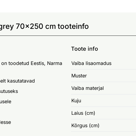
grey 70x250 cm tooteinfo
Toote info
 on toodetud Eestis, Narma
Vaiba lisaomadus
Muster
elt kasutatavad
Vaiba materjal
sutuseks
Kuju
usele
Laius (cm)
desse
Kõrgus (cm)