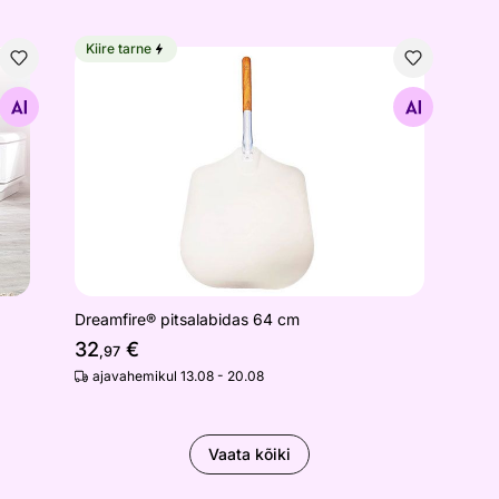
Kiire tarne
Dreamfire® pitsalabidas 64 cm
Otsi sarnaseid
Dreamfire® pitsalabidas 64 cm
32
€
,97
ajavahemikul 13.08 - 20.08
Vaata kõiki