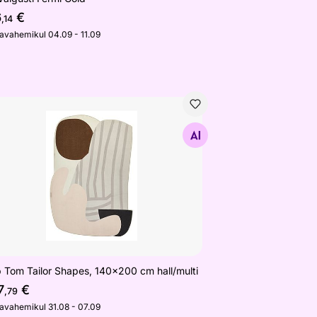
6
€
,14
javahemikul 04.09 - 11.09
p Tom Tailor Shapes, 140x200 cm hall/multi
Otsi sarnaseid
 Tom Tailor Shapes, 140x200 cm hall/multi
7
€
,79
javahemikul 31.08 - 07.09