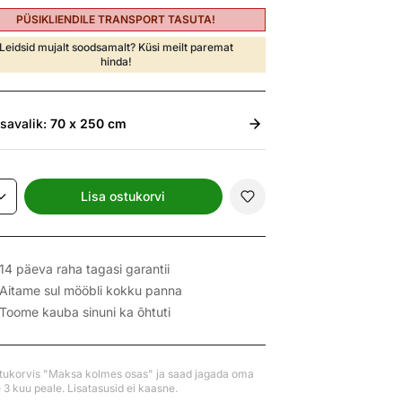
PÜSIKLIENDILE TRANSPORT TASUTA!
Leidsid mujalt soodsamalt? Küsi meilt paremat
hinda!
isavalik:
70 x 250 cm
Lisa ostukorvi
14 päeva raha tagasi garantii
Aitame sul mööbli kokku panna
Toome kauba sinuni ka õhtuti
stukorvis "Maksa kolmes osas" ja saad jagada oma
3 kuu peale. Lisatasusid ei kaasne.