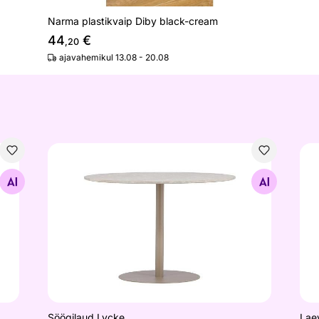
Narma plastikvaip Diby black-cream
44
€
,20
ajavahemikul 13.08 - 20.08
Söögilaud Lycke
Lae
Otsi sarnaseid
Söögilaud Lycke
Laev