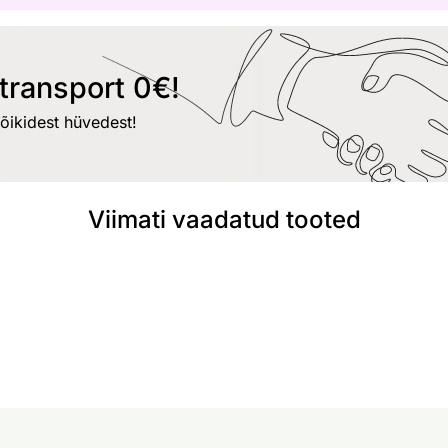
transport 0€!
kõikidest hüvedest!
Viimati vaadatud tooted