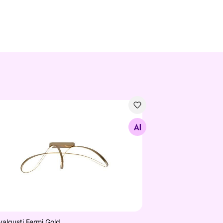
valgusti Fermi Gold
Otsi sarnaseid
algusti Fermi Gold