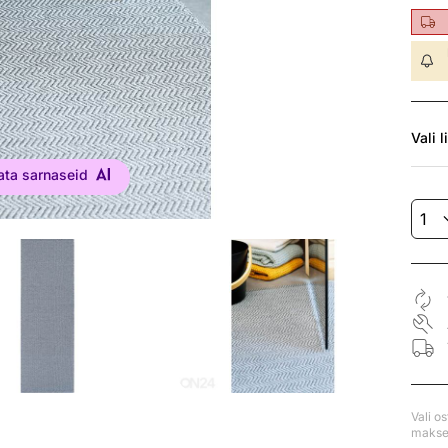
Vali
l
ata sarnaseid
Vali o
makse 