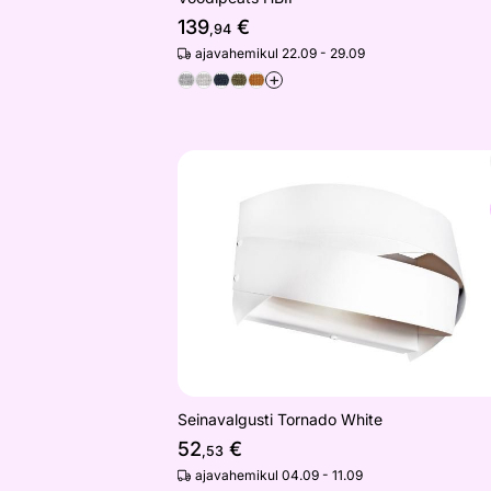
139
€
,94
ajavahemikul 22.09 - 29.09
+
Seinavalgusti Tornado White
Otsi sarnaseid
Seinavalgusti Tornado White
52
€
,53
ajavahemikul 04.09 - 11.09