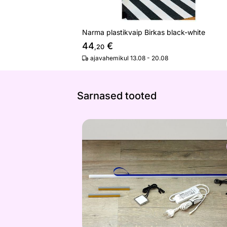
Narma plastikvaip Birkas black-white
44
€
,20
ajavahemikul 13.08 - 20.08
Sarnased tooted
LED valgustus trafoga kapile 360
Otsi sarnaseid