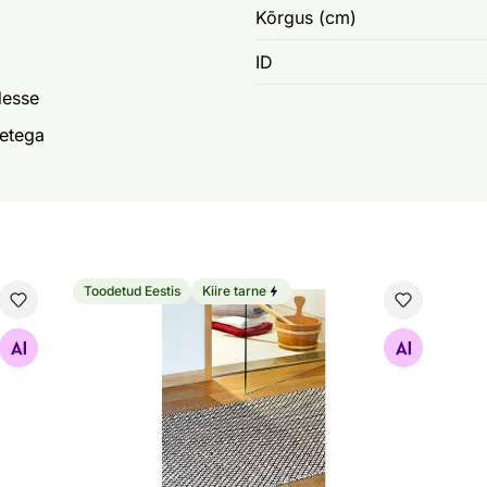
Kõrgus (cm)
ID
desse
etega
Toodetud Eestis
Kiire tarne
Narma plastikvaip Diby black-cream
Otsi sarnaseid