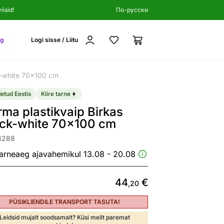
isid!
По-русски
ng
Logi sisse / Liitu
k-white 70x100 cm
etud Eestis
Kiire tarne
ma plastikvaip Birkas
ack-white 70x100 cm
4288
arneaeg ajavahemikul 13.08 - 20.08
44
€
,20
PÜSIKLIENDILE TRANSPORT TASUTA!
Leidsid mujalt soodsamalt? Küsi meilt paremat