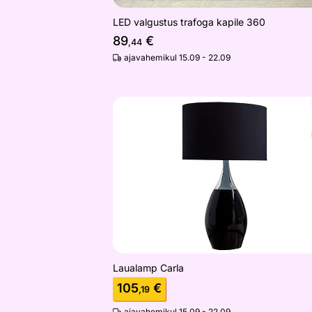
LED valgustus trafoga kapile 360
89
€
,44
ajavahemikul 15.09 - 22.09
Laualamp Carla
Otsi sarnaseid
Laualamp Carla
105
€
,19
ajavahemikul 15.09 - 22.09