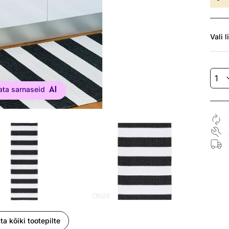
Vali
l
ata sarnaseid
ta kõiki tootepilte