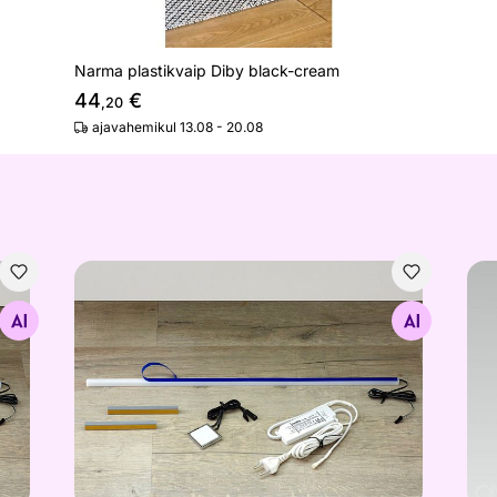
Narma plastikvaip Diby black-cream
44
€
,20
ajavahemikul 13.08 - 20.08
LED valgustus trafoga kapile 357
Van
Otsi sarnaseid