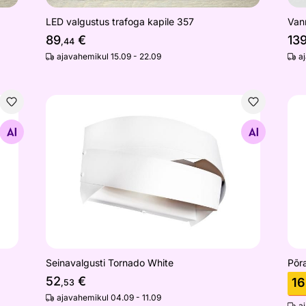
Vann
LED valgustus trafoga kapile 357
13
89
€
,44
a
ajavahemikul 15.09 - 22.09
Seinavalgusti Tornado White
Põr
Otsi sarnaseid
Seinavalgusti Tornado White
Põr
52
€
16
,53
ajavahemikul 04.09 - 11.09
a