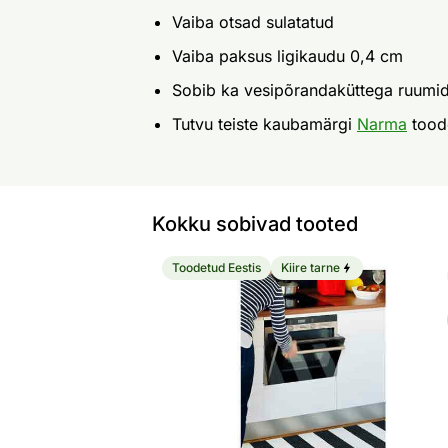
Vaiba otsad sulatatud
Vaiba paksus ligikaudu 0,4 cm
Sobib ka vesipõrandaküttega ruumi
Tutvu teiste kaubamärgi
Narma
tood
Kokku sobivad tooted
Toodetud Eestis
Kiire tarne
Narma plastikvaip Birkas black-white
Otsi sarnaseid