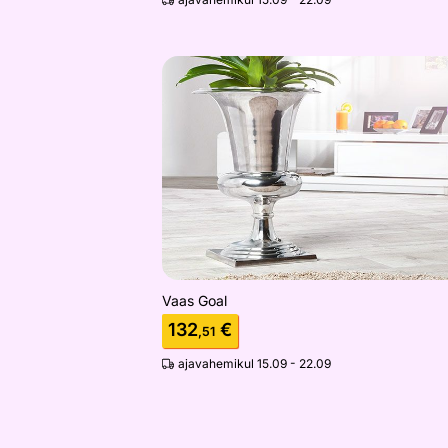
Vaas Goal
Otsi sarnaseid
Vaas Goal
132
€
,51
ajavahemikul 15.09 - 22.09