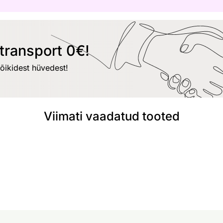
transport 0€!
kõikidest hüvedest!
Viimati vaadatud tooted