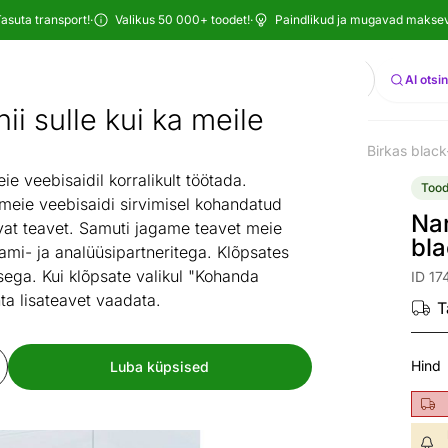
asuta transport!
·
Valikus 50 000+ toodet!
·
Paindlikud ja mugavad maksevi
Otsi
AI otsi
ii sulle kui ka meile
Vaibad
Õuevaibad
Plastikvaibad
Narma plastikvaip Birkas blac
/
/
/
 veebisaidil korralikult töötada.
Tood
 meie veebisaidi sirvimisel kohandatud
Nar
at teavet. Samuti jagame teavet meie
bl
ami- ja analüüsipartneritega. Klõpsates
ega. Kui klõpsate valikul "Kohanda
ID 17
ta lisateavet vaadata.
T
Hind
Luba küpsised