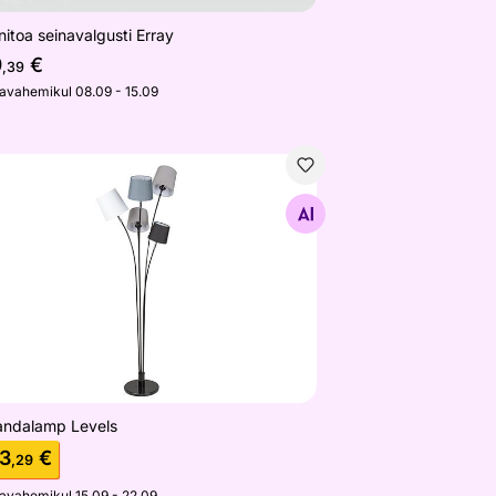
itoa seinavalgusti Erray
9
€
,39
javahemikul 08.09 - 15.09
andalamp Levels
Otsi sarnaseid
andalamp Levels
3
€
,29
javahemikul 15.09 - 22.09