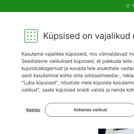
T
Kataloog
Mööbel ja sisustus - ON24
Küpsised on vajalikud n
Vaibad ja tekstiil
/
Kasutame vajalikke küpsiseid, mis võimaldavad meie
Seadistame valikulised küpsised, et pakkuda teile
kujunduskogemust ja kuvada teie asukohale vastav
saidi kasutamise kohta oma sotsiaalmeedia-, rekla
"Luba küpsised", nõustute meie küpsiste kasutamis
valikud", saate küpsised eraldi valida ja nende koh
Keeldu
Kohanda valikud