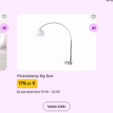
Põrandalamp Big Bow
Otsi sarnaseid
Põrandalamp Big Bow
179
€
,52
ajavahemikul 15.09 - 22.09
Vaata kõiki