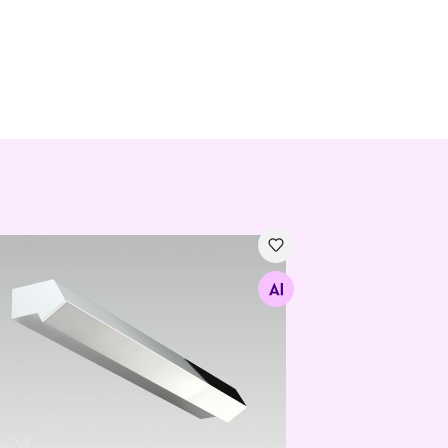
nitoa seinavalgusti Erray
Otsi sarnaseid