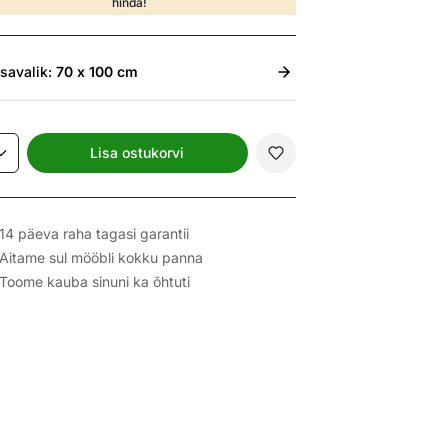
hinda!
isavalik:
70 x 100 cm
Lisa ostukorvi
14 päeva raha tagasi garantii
Aitame sul mööbli kokku panna
Toome kauba sinuni ka õhtuti