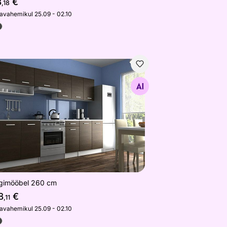
3
€
,18
javahemikul 25.09 - 02.10
gimööbel 260 cm
Otsi sarnaseid
gimööbel 260 cm
8
€
,11
javahemikul 25.09 - 02.10