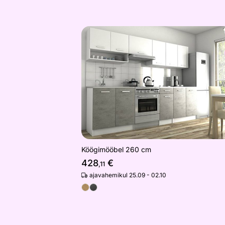
Köögimööbel 260 cm
Otsi sarnaseid
Köögimööbel 260 cm
428
€
,11
ajavahemikul 25.09 - 02.10