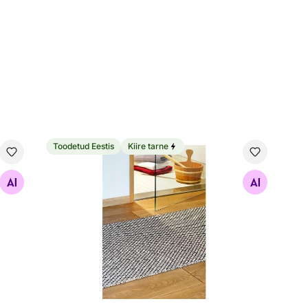
Toodetud Eestis
Kiire tarne
Narma plastikvaip Diby black-cream
Otsi sarnaseid