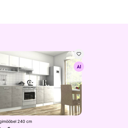
gimööbel 240 cm
Otsi sarnaseid
gimööbel 240 cm