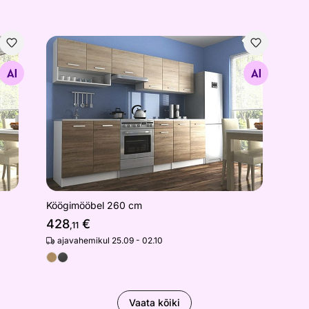
Köögimööbel 260 cm
Otsi sarnaseid
Köögimööbel 260 cm
428
€
,11
ajavahemikul 25.09 - 02.10
Vaata kõiki