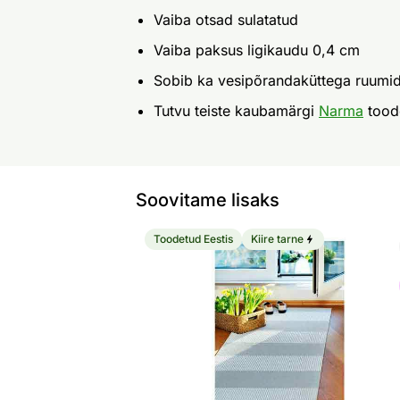
Vaiba otsad sulatatud
Vaiba paksus ligikaudu 0,4 cm
Sobib ka vesipõrandaküttega ruumi
Tutvu teiste kaubamärgi
Narma
tood
Soovitame lisaks
Toodetud Eestis
Kiire tarne
Narma plastikvaip Norrby silver
Otsi sarnaseid