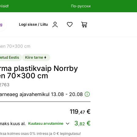
isid!
По-русски
ng
Logi sisse / Liitu
inen 70x300 cm
etud Eestis
Kiire tarne
ma plastikvaip Norrby
nen 70x300 cm
82763
arneaeg ajavahemikul 13.08 - 20.08
119
€
,47
3
€
maks kuus al.
Kuutasu arvutamine
,82
ksa kolmes osas 0% intress ja 0 € lepingutasu!