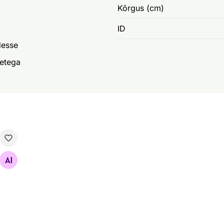
Kõrgus (cm)
ID
desse
etega