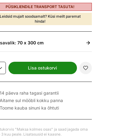
PÜSIKLIENDILE TRANSPORT TASUTA!
Leidsid mujalt soodsamalt? Küsi meilt paremat
hinda!
isavalik:
70 x 300 cm
Lisa ostukorvi
14 päeva raha tagasi garantii
Aitame sul mööbli kokku panna
Toome kauba sinuni ka õhtuti
stukorvis "Maksa kolmes osas" ja saad jagada oma
3 kuu peale. Lisatasusid ei kaasne.