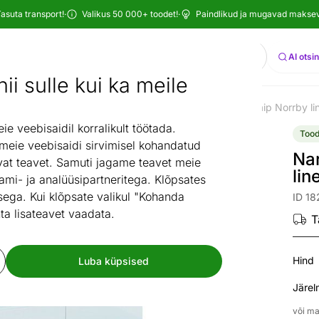
asuta transport!
·
Valikus 50 000+ toodet!
·
Paindlikud ja mugavad maksevi
Otsi
AI otsi
ii sulle kui ka meile
il
Vaibad
Õuevaibad
Plastikvaibad
Narma plastikvaip Norrby l
/
/
/
/
 veebisaidil korralikult töötada.
Tood
 meie veebisaidi sirvimisel kohandatud
Nar
at teavet. Samuti jagame teavet meie
li
ami- ja analüüsipartneritega. Klõpsates
ega. Kui klõpsate valikul "Kohanda
ID 1
ta lisateavet vaadata.
T
Hind
Luba küpsised
Järel
või ma