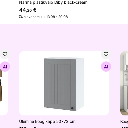
Narma plastikvaip Diby black-cream
44
€
,20
ajavahemikul 13.08 - 20.08
Ülemine köögikapp 50x72 cm
Köö
Otsi sarnaseid
Ülemine köögikapp 50x72 cm
Köö