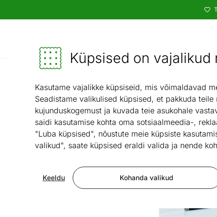
T
Kataloog
Mööbel ja sisustus - ON24
Küpsised on vajalikud n
Vaibad ja teksti
Kasutame vajalikke küpsiseid, mis võimaldavad meie
Seadistame valikulised küpsised, et pakkuda teile
kujunduskogemust ja kuvada teie asukohale vastav
saidi kasutamise kohta oma sotsiaalmeedia-, rekla
"Luba küpsised", nõustute meie küpsiste kasutamis
valikud", saate küpsised eraldi valida ja nende koh
Keeldu
Kohanda valikud