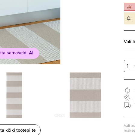
Vali
l
ata sarnaseid
Vali o
ta kõiki tootepilte
makse 