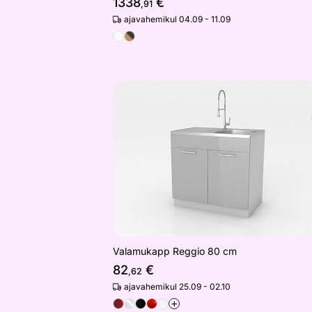
1338
€
,91
ajavahemikul 04.09 - 11.09
Valamukapp Reggio 80 cm
Otsi sarnaseid
Valamukapp Reggio 80 cm
82
€
,62
ajavahemikul 25.09 - 02.10
+