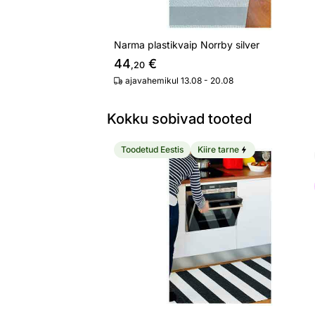
Narma plastikvaip Norrby silver
44
€
,20
ajavahemikul 13.08 - 20.08
Kokku sobivad tooted
Toodetud Eestis
Kiire tarne
Narma plastikvaip Birkas black-white
Otsi sarnaseid