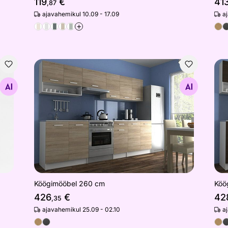
119
€
41
,87
ajavahemikul 10.09 - 17.09
a
+
Köögimööbel 260 cm
Köö
Otsi sarnaseid
Köögimööbel 260 cm
Köö
426
€
42
,35
ajavahemikul 25.09 - 02.10
a