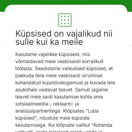
Paindlikud ja mugavad makseviisid!
Mööbel ja sisustus - ON24
Küpsised on vajalikud nii
Otsi...
AI otsing
sulle kui ka meile
Kasutame vajalikke küpsiseid, mis
Vannitoariiulid
Vannitoa nurgariiul Duschy 3-ne
/
võimaldavad meie veebisaidil korralikult
töötada. Seadistame valikulised küpsised, et
pakkuda teile meie veebisaidi sirvimisel
kohandatud kujunduskogemust ja kuvada teie
asukohale vastavat teavet. Samuti jagame
teavet meie saidi kasutamise kohta oma
sotsiaalmeedia-, reklaami- ja
analüüsipartneritega. Klõpsates "Luba
küpsised", nõustute meie küpsiste
kasutamisega. Kui klõpsate valikul "Kohanda