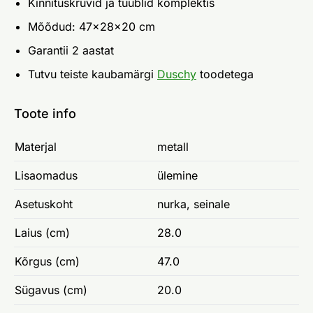
Kinnituskruvid ja tüüblid komplektis
Mõõdud: 47x28x20 cm
Garantii 2 aastat
Tutvu teiste kaubamärgi
Duschy
toodetega
Toote info
Materjal
metall
Lisaomadus
ülemine
Asetuskoht
nurka, seinale
Laius (cm)
28.0
Kõrgus (cm)
47.0
Sügavus (cm)
20.0