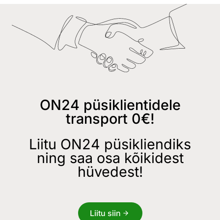
ON24 püsiklientidele
transport 0€!
Liitu ON24 püsikliendiks
ning saa osa kõikidest
hüvedest!
Liitu siin