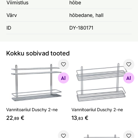
Viimistlus
hõbe
Värv
hõbedane, hall
ID
DY-180171
Kokku sobivad tooted
Vannitoariiul Duschy 2-ne
Vannitoariiul Duschy 2-ne
Otsi sarnaseid
Otsi sarnaseid
Vannitoariiul Duschy 2-ne
Vannitoariiul Duschy 2-ne
22
€
13
€
,89
,83