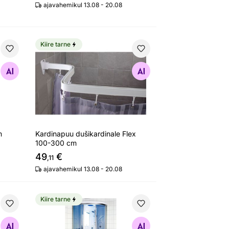
ajavahemikul 13.08 - 20.08
Kiire tarne
2 cm
Kardinapuu dušikardinale Flex 100-300 cm
Otsi sarnaseid
m
Kardinapuu dušikardinale Flex
100-300 cm
49
€
,11
ajavahemikul 13.08 - 20.08
Kiire tarne
x200 cm
Dušikabiin Duschy 92x92 cm
Otsi sarnaseid