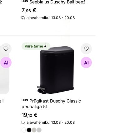
ež
UUS
Seebialus Duschy Bali beež
7
€
,96
ajavahemikul 13.08 - 20.08
Kiire tarne
li beež
Prügikast Duschy Classic pedaaliga 5L
Otsi sarnaseid
li
UUS
Prügikast Duschy Classic
pedaaliga 5L
19
€
,10
ajavahemikul 13.08 - 20.08