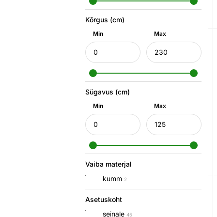
Kõrgus (cm)
Min
Max
Sügavus (cm)
Min
Max
Vaiba materjal
kumm
2
Asetuskoht
seinale
45