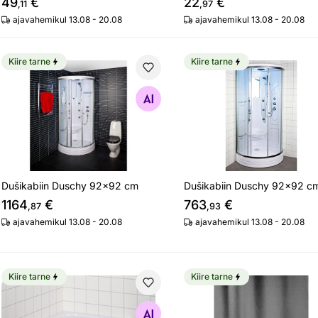
49
€
22
€
,11
,97
ajavahemikul 13.08 - 20.08
ajavahemikul 13.08 - 20.08
Kiire tarne
Kiire tarne
Dušikabiin Duschy 92x92 cm
Dušikabiin Duschy 92x9
Otsi sarnaseid
Otsi sarnaseid
Dušikabiin Duschy 92x92 cm
Dušikabiin Duschy 92x92 c
1164
€
763
€
,87
,93
ajavahemikul 13.08 - 20.08
ajavahemikul 13.08 - 20.08
Kiire tarne
Kiire tarne
Dušialus Duschy 90x90 cm
Dušikardin Neutral 180
Otsi sarnaseid
Otsi sarnaseid