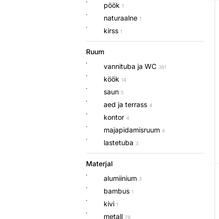
pöök
1
naturaalne
1
kirss
1
Ruum
vannituba ja WC
361
köök
14
saun
5
aed ja terrass
4
kontor
4
majapidamisruum
4
lastetuba
3
Materjal
alumiinium
3
bambus
1
kivi
1
metall
76