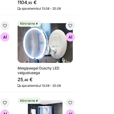
1104
€
,95
ajavahemikul 13.08 - 20.08
Kiire tarne
 cm
Meigipeegel Duschy LED valgustusega
Otsi sarnaseid
Meigipeegel Duschy LED
valgustusega
25
€
,46
ajavahemikul 13.08 - 20.08
Kiire tarne
2 cm
Aurusaun Duschy 103x103 cm