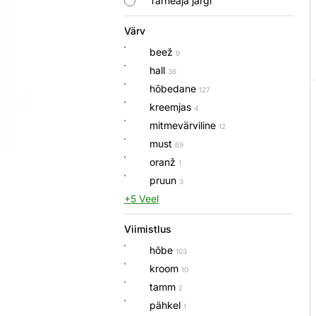
Tarneaja järgi
Värv
beež
9
hall
36
hõbedane
127
kreemjas
4
mitmevärviline
12
must
69
oranž
1
pruun
3
+5 Veel
Viimistlus
hõbe
103
kroom
10
tamm
2
pähkel
1