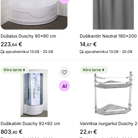
Dušialus Duschy 90x90 cm
Dušikardin Neutral 180x200
223
€
14
€
,64
,67
ajavahemikul 13.08 - 20.08
ajavahemikul 13.08 - 20.08
Kiire tarne
Kiire tarne
Dušikabiin Duschy 92x92 cm
Vannitoa nurgariiul Dusc
Otsi sarnaseid
Otsi sarnaseid
Dušikabiin Duschy 92x92 cm
Vannitoa nurgariiul Duschy 
803
€
22
€
,40
,91