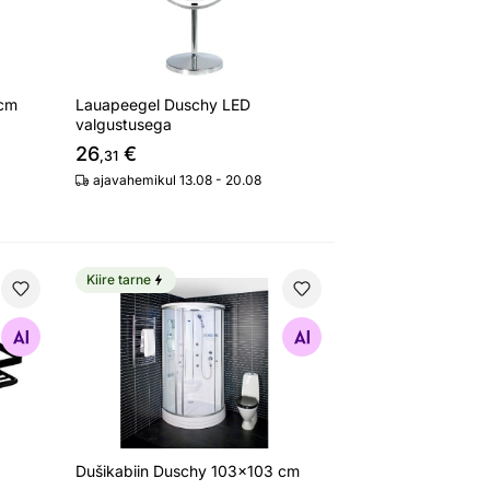
 cm
Lauapeegel Duschy LED
valgustusega
26
€
,31
ajavahemikul 13.08 - 20.08
Kiire tarne
Dušikabiin Duschy 103x103 cm
Otsi sarnaseid
Dušikabiin Duschy 103x103 cm