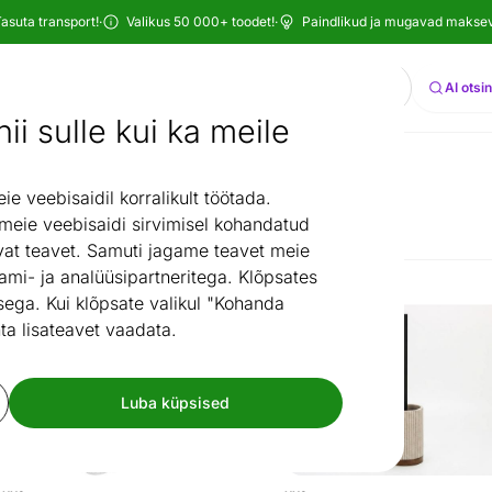
asuta transport!
·
Valikus 50 000+ toodet!
·
Paindlikud ja mugavad maksevi
Otsi
AI otsi
ii sulle kui ka meile
/
Kaubamärgid
Duschy
 veebisaidil korralikult töötada.
Duschy
 meie veebisaidi sirvimisel kohandatud
at teavet. Samuti jagame teavet meie
ami- ja analüüsipartneritega. Klõpsates
ega. Kui klõpsate valikul "Kohanda
Kiire tarne
Kiire tarne
Pesukast Duschy Bamboo
WC-hari Duschy Bali be
ta lisateavet vaadata.
Otsi sarnaseid
Otsi sarnaseid
Luba küpsised