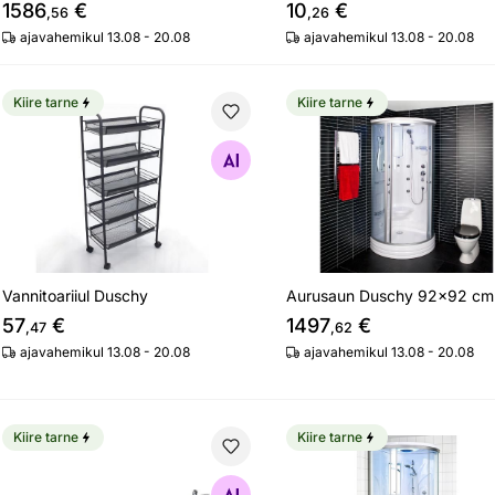
1586
€
10
€
,56
,26
ajavahemikul 13.08 - 20.08
ajavahemikul 13.08 - 20.08
Kiire tarne
Kiire tarne
Vannitoariiul Duschy
Aurusaun Duschy 92x92
Otsi sarnaseid
Otsi sarnaseid
Vannitoariiul Duschy
Aurusaun Duschy 92x92 cm
57
€
1497
€
,47
,62
ajavahemikul 13.08 - 20.08
ajavahemikul 13.08 - 20.08
Kiire tarne
Kiire tarne
Vannitoariiul Duschy
Dušikabiin Duschy 92x9