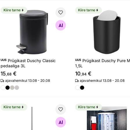
Kiire tarne
Kiire tarne
Prügikast Duschy Classic pedaaliga 3L
Prügikast Duschy Pure Mi
Otsi sarnaseid
Otsi sarnaseid
UUS
Prügikast Duschy Classic
UUS
Prügikast Duschy Pure M
pedaaliga 3L
1,5L
15
€
10
€
,68
,94
ajavahemikul 13.08 - 20.08
ajavahemikul 13.08 - 20.08
Kiire tarne
Kiire tarne
WC-hari Duschy Classic kaaneta
Dušikabiin Duschy 103x
Otsi sarnaseid
Otsi sarnaseid