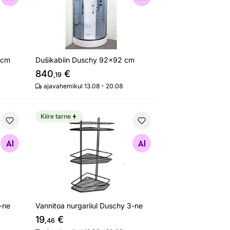
 cm
Dušikabiin Duschy 92x92 cm
840
€
,19
ajavahemikul 13.08 - 20.08
Kiire tarne
hy 2-ne
Vannitoa nurgariiul Duschy 3-ne
Otsi sarnaseid
2-ne
Vannitoa nurgariiul Duschy 3-ne
19
€
,46