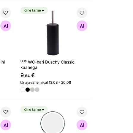
Kiire tarne
ni 1,5L
WC-hari Duschy Classic kaanega
Otsi sarnaseid
ini
UUS
WC-hari Duschy Classic
kaanega
9
€
,64
ajavahemikul 13.08 - 20.08
Kiire tarne
103 cm
Lauapeegel Duschy LED valgustusega
Otsi sarnaseid