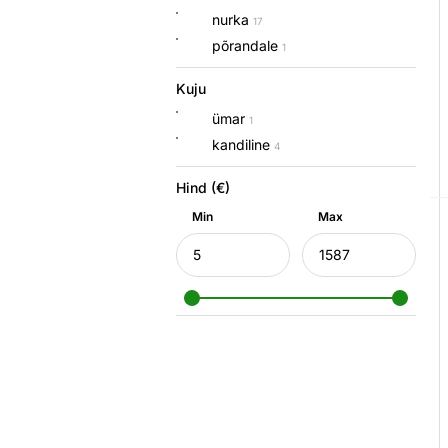
nurka
17
põrandale
1
Kuju
ümar
1
kandiline
4
Hind (€)
Min
Max