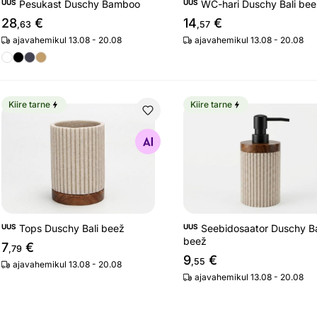
UUS
Pesukast Duschy Bamboo
UUS
WC-hari Duschy Bali be
28
€
14
€
,63
,57
ajavahemikul 13.08 - 20.08
ajavahemikul 13.08 - 20.08
Kiire tarne
Kiire tarne
Tops Duschy Bali beež
Seebidosaator Duschy Ba
Otsi sarnaseid
Otsi sarnaseid
UUS
Tops Duschy Bali beež
UUS
Seebidosaator Duschy Ba
beež
7
€
,79
9
€
,55
ajavahemikul 13.08 - 20.08
ajavahemikul 13.08 - 20.08