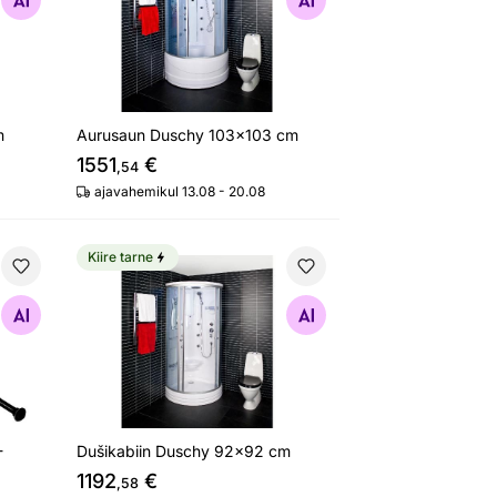
Otsi sarnaseid
m
Aurusaun Duschy 103x103 cm
1551
€
,54
ajavahemikul 13.08 - 20.08
Kiire tarne
e 75-220 cm
Dušikabiin Duschy 92x92 cm
Otsi sarnaseid
-
Dušikabiin Duschy 92x92 cm
1192
€
,58