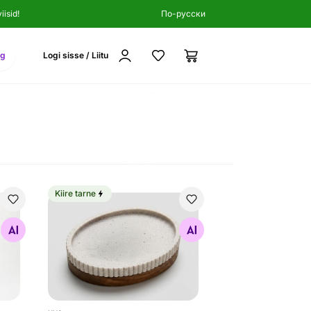
isid!
По-русски
ng
Logi sisse / Liitu
Kiire tarne
ež
Seebialus Duschy Bali beež
Otsi sarnaseid