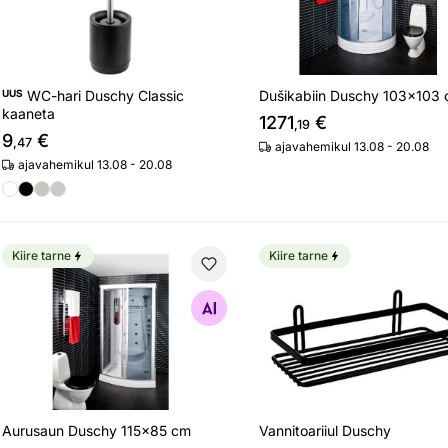
UUS
WC-hari Duschy Classic
Dušikabiin Duschy 103x103
kaaneta
1271
€
,19
9
€
,47
ajavahemikul 13.08 - 20.08
ajavahemikul 13.08 - 20.08
Kiire tarne
Kiire tarne
Aurusaun Duschy 115x85 cm
Vannitoariiul Duschy
Otsi sarnaseid
Otsi sarnaseid
Aurusaun Duschy 115x85 cm
Vannitoariiul Duschy