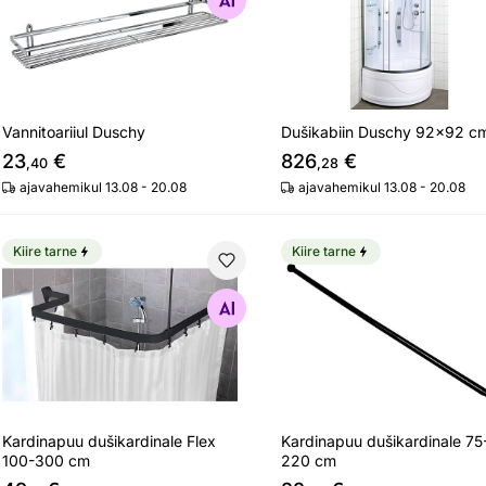
Otsi sarnaseid
Otsi sarnaseid
Vannitoariiul Duschy
Dušikabiin Duschy 92x92 c
23
€
826
€
,40
,28
ajavahemikul 13.08 - 20.08
ajavahemikul 13.08 - 20.08
Kiire tarne
Kiire tarne
Kardinapuu dušikardinale Flex 100-300 cm
Kardinapuu dušikardinal
Otsi sarnaseid
Otsi sarnaseid
Kardinapuu dušikardinale Flex
Kardinapuu dušikardinale 75
100-300 cm
220 cm