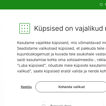
T
Kataloog
Mööbel ja sisustus - ON24
Küpsised on vajalikud n
Kasutame vajalikke küpsiseid, mis võimaldavad meie
Seadistame valikulised küpsised, et pakkuda teile
kujunduskogemust ja kuvada teie asukohale vastav
saidi kasutamise kohta oma sotsiaalmeedia-, rekla
Peida filtrid
"Luba küpsised", nõustute meie küpsiste kasutamis
valikud", saate küpsised eraldi valida ja nende koh
Reasta
Vaikimisi
Keeldu
Kohanda valikud
Soodsamast
Kallimast
Uuemad eespool