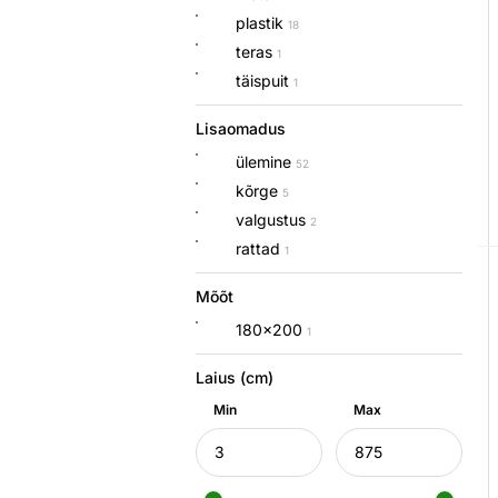
plastik
18
teras
1
täispuit
1
Lisaomadus
ülemine
52
kõrge
5
valgustus
2
rattad
1
Mõõt
180x200
1
Laius (cm)
Min
Max