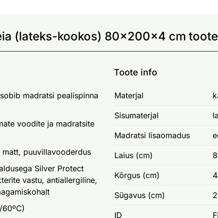
ia (lateks-kookos) 80x200x4 cm toote
Toote info
 sobib madratsi pealispinna
Materjal
k
Sisumaterjal
l
ate voodite ja madratsite
Madratsi lisaomadus
e
e matt, puuvillavooderdus
Laius (cm)
8
saldusega Silver Protect
Kõrgus (cm)
4
erite vastu, antiallergiline,
 magamiskohalt
Sügavus (cm)
2
u/60ºC)
ID
F