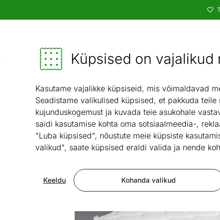
T
Kataloog
Mööbel ja sisustus - ON24
Küpsised on vajalikud n
Magamistu
Kasutame vajalikke küpsiseid, mis võimaldavad meie
Seadistame valikulised küpsised, et pakkuda teile
kujunduskogemust ja kuvada teie asukohale vastav
saidi kasutamise kohta oma sotsiaalmeedia-, rekla
"Luba küpsised", nõustute meie küpsiste kasutamis
valikud", saate küpsised eraldi valida ja nende koh
Keeldu
Kohanda valikud