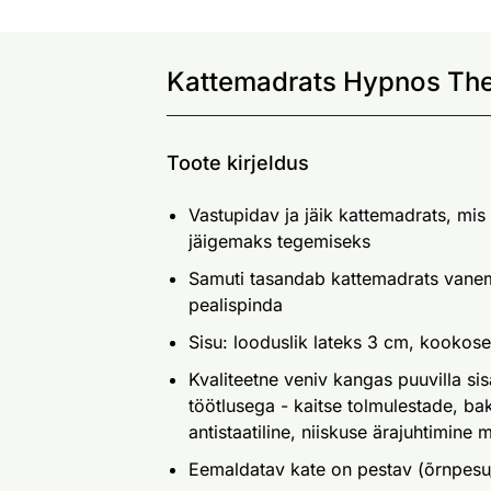
Kattemadrats Hypnos The
Toote kirjeldus
Vastupidav ja jäik kattemadrats, mis
jäigemaks tegemiseks
Samuti tasandab kattemadrats vanem
pealispinda
Sisu: looduslik lateks 3 cm, kookos
Kvaliteetne veniv kangas puuvilla si
töötlusega - kaitse tolmulestade, bakt
antistaatiline, niiskuse ärajuhtimine
Eemaldatav kate on pestav (õrnpes