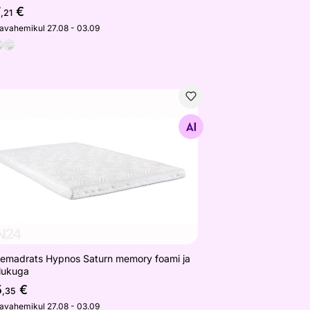
7
€
,21
javahemikul 27.08 - 03.09
le (5-tsoon lateks)
temadrats Hypnos Saturn memory foami ja ringlukuga
Otsi sarnaseid
temadrats Hypnos Saturn memory foami ja
glukuga
5
€
,35
javahemikul 27.08 - 03.09