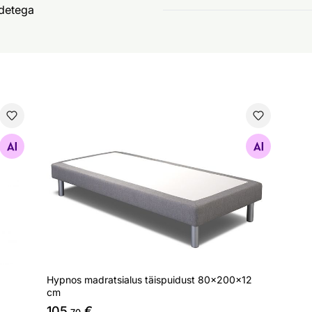
detega
cm (pocket-kookos)
Hypnos madratsialus täispuidust 80x200x12 cm
Otsi sarnaseid
Hypnos madratsialus täispuidust 80x200x12
cm
105
€