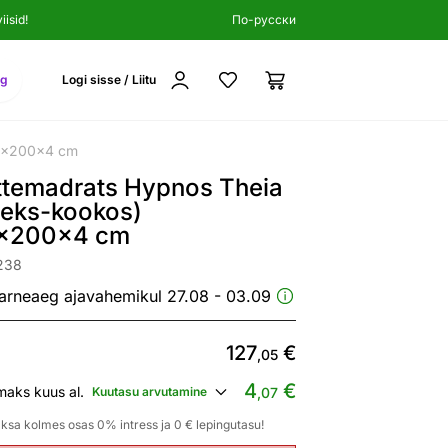
isid!
По-русски
ng
Logi sisse / Liitu
80x200x4 cm
ttemadrats Hypnos Theia
teks-kookos)
x200x4 cm
238
arneaeg ajavahemikul 27.08 - 03.09
127
€
,05
4
€
maks kuus al.
Kuutasu arvutamine
,07
ksa kolmes osas 0% intress ja 0 € lepingutasu!