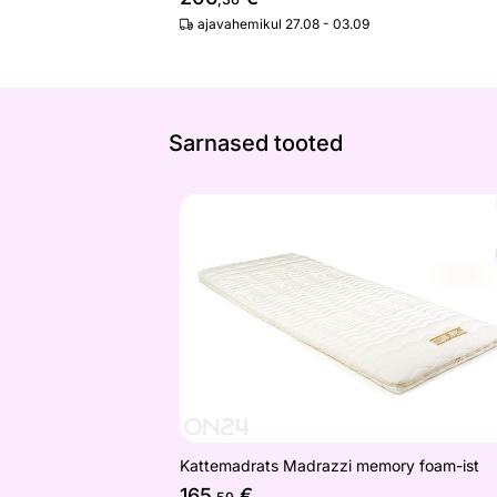
ajavahemikul 27.08 - 03.09
Sarnased tooted
Kattemadrats Madrazzi memory foam-
Otsi sarnaseid
Kattemadrats Madrazzi memory foam-ist
165
€