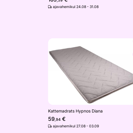
,59
ajavahemikul 24.08 - 31.08
Kattemadrats Hypnos Diana
Otsi sarnaseid
Kattemadrats Hypnos Diana
59
€
,94
ajavahemikul 27.08 - 03.09