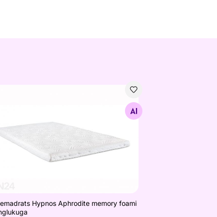
temadrats Hypnos Aphrodite memory foami ja ringlukuga
Otsi sarnaseid
temadrats Hypnos Aphrodite memory foami
inglukuga