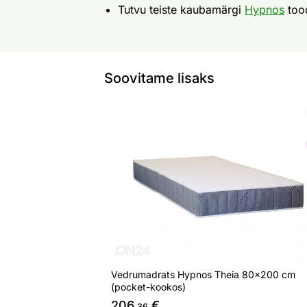
Tutvu teiste kaubamärgi
Hypnos
too
Soovitame lisaks
Vedrumadrats Hypnos Theia 80x200 
Otsi sarnaseid
Vedrumadrats Hypnos Theia 80x200 cm
(pocket-kookos)
206
€
,36