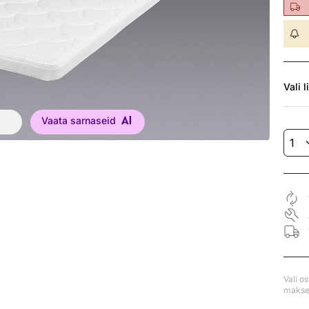
Vali
l
Vaata sarnaseid
Vali o
makse 