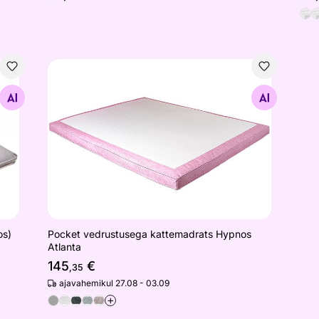
n-kookos)
Pocket vedrustusega kattemadrats Hypnos Atlanta
Otsi sarnaseid
os)
Pocket vedrustusega kattemadrats Hypnos
Atlanta
145
€
,35
ajavahemikul 27.08 - 03.09
+