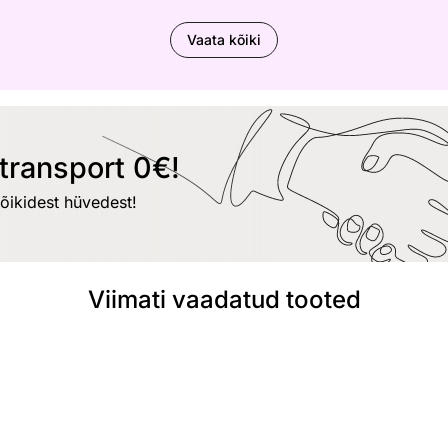
Vaata kõiki
transport 0€!
kõikidest hüvedest!
Viimati vaadatud tooted