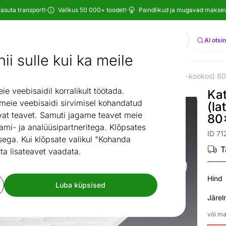
asuta transport!
·
Valikus 50 000+ toodet!
·
Paindlikud ja mugavad maksevi
Otsi
AI otsi
ii sulle kui ka meile
ba
Kattemadratsid
Kattemadrats Hypnos Theia (lateks-kookos) 
/
/
 veebisaidil korralikult töötada.
Ka
 meie veebisaidi sirvimisel kohandatud
(la
at teavet. Samuti jagame teavet meie
80
ami- ja analüüsipartneritega. Klõpsates
ID 71
ega. Kui klõpsate valikul "Kohanda
T
ta lisateavet vaadata.
Hind
Luba küpsised
Järel
või ma