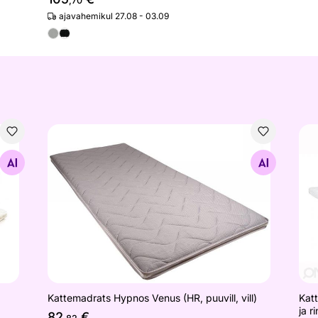
,70
ajavahemikul 27.08 - 03.09
ist
Kattemadrats Hypnos Venus (HR, puuvill, vill)
Kat
Otsi sarnaseid
Kat
Kattemadrats Hypnos Venus (HR, puuvill, vill)
ja r
82
€