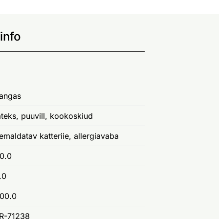
info
angas
ateks, puuvill, kookoskiud
emaldatav katteriie, allergiavaba
0.0
.0
00.0
R-71238