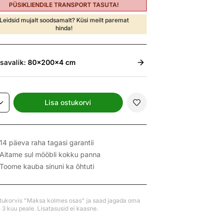
PÜSIKLIENDILE TRANSPORT TASUTA!
Leidsid mujalt soodsamalt? Küsi meilt paremat
hinda!
isavalik:
80x200x4 cm
Lisa ostukorvi
14 päeva raha tagasi garantii
Aitame sul mööbli kokku panna
Toome kauba sinuni ka õhtuti
stukorvis "Maksa kolmes osas" ja saad jagada oma
3 kuu peale. Lisatasusid ei kaasne.