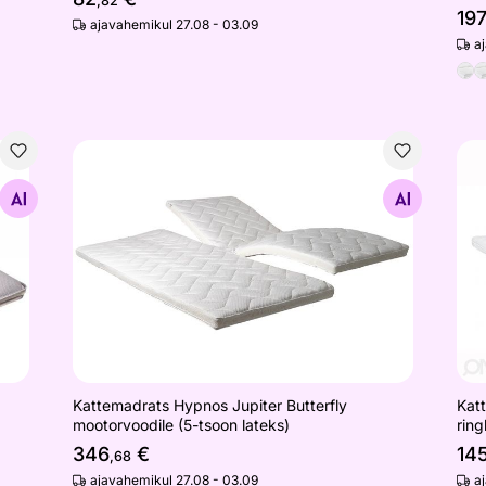
,82
19
ajavahemikul 27.08 - 03.09
a
Kattemadrats Hypnos Jupiter Butterfly mootorvoodi
Kat
Otsi sarnaseid
Kat
Kattemadrats Hypnos Jupiter Butterfly
rin
mootorvoodile (5-tsoon lateks)
14
346
€
,68
a
ajavahemikul 27.08 - 03.09