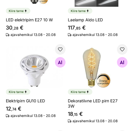
Kiire tarne
Kiire tarne
LED elektripirn E27 10 W
Laelamp Aldo LED
30
€
117
€
,28
,85
ajavahemikul 13.08 - 20.08
ajavahemikul 13.08 - 20.08
Elektripirn GU10 LED
Dekoratiivne LED pirn E27 
Otsi sarnaseid
Otsi sarnaseid
Kiire tarne
Kiire tarne
Elektripirn GU10 LED
Dekoratiivne LED pirn E27
3W
12
€
,74
18
€
,15
ajavahemikul 13.08 - 20.08
ajavahemikul 13.08 - 20.08