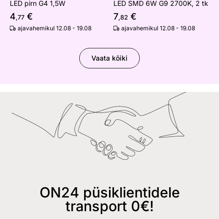
LED pirn G4 1,5W
LED SMD 6W G9 2700K, 2 tk
4
€
7
€
,77
,82
ajavahemikul 12.08 - 19.08
ajavahemikul 12.08 - 19.08
Vaata kõiki
ON24 püsiklientidele
transport 0€!