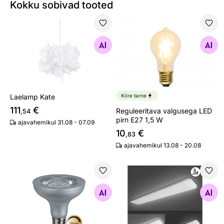
Kokku sobivad tooted
Laelamp Kate
Reguleeritava valgusega LED
Otsi sarnaseid
Otsi sarnaseid
Laelamp Kate
Kiire tarne
111
€
Reguleeritava valgusega LED
,54
pirn E27 1,5 W
ajavahemikul 31.08 - 07.09
10
€
,83
ajavahemikul 13.08 - 20.08
LED elektripirn E27 10 W
Laelamp Aldo LED
Otsi sarnaseid
Otsi sarnaseid