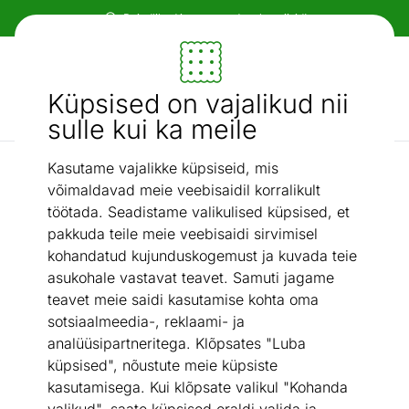
Paindlikud ja mugavad makseviisid!
Mööbel ja sisustus - ON24
Küpsised on vajalikud nii
Otsi...
AI otsing
sulle kui ka meile
Kasutame vajalikke küpsiseid, mis
G9
LED elektripirn G9 2,6 W
/
võimaldavad meie veebisaidil korralikult
töötada. Seadistame valikulised küpsised, et
pakkuda teile meie veebisaidi sirvimisel
kohandatud kujunduskogemust ja kuvada teie
asukohale vastavat teavet. Samuti jagame
teavet meie saidi kasutamise kohta oma
sotsiaalmeedia-, reklaami- ja
analüüsipartneritega. Klõpsates "Luba
küpsised", nõustute meie küpsiste
kasutamisega. Kui klõpsate valikul "Kohanda