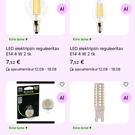
LED elektripirn reguleeritav E14 4 W 2 tk
LED elektripirn reguleeritav
Otsi sarnaseid
Otsi sarnaseid
Kiire tarne
Kiire tarne
LED elektripirn reguleeritav
LED elektripirn reguleeritav
E14 4 W 2 tk
E14 4 W 2 tk
7
€
7
€
,52
,52
ajavahemikul 12.08 - 19.08
ajavahemikul 12.08 - 19.08
LED pirn G4 1,5W
LED SMD 6W G9 2700K, 2 t
Otsi sarnaseid
Otsi sarnaseid
Kiire tarne
Kiire tarne