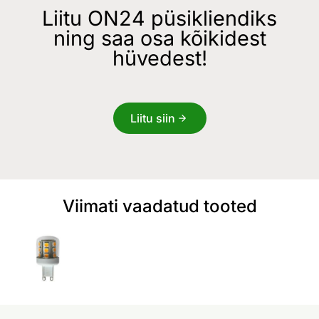
Liitu ON24 püsikliendiks
ning saa osa kõikidest
hüvedest!
Liitu siin
Viimati vaadatud tooted