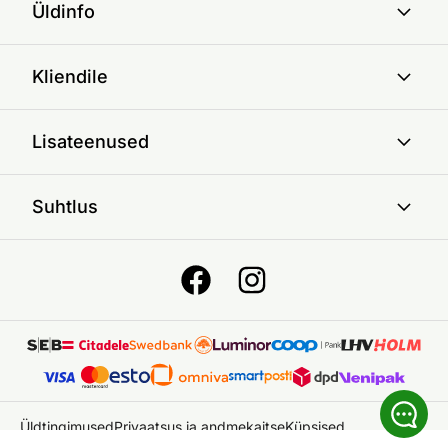
Üldinfo
Kliendile
Lisateenused
Suhtlus
Üldtingimused
Privaatsus ja andmekaitse
Küpsised
© 2026 ON24 AS
|
Kõik õigused kaitstud