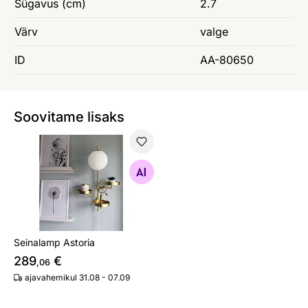
Sügavus (cm)
2.7
Värv
valge
ID
AA-80650
Soovitame lisaks
Seinalamp Astoria
Otsi sarnaseid
Seinalamp Astoria
289
€
,06
ajavahemikul 31.08 - 07.09