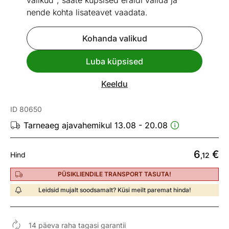
valikud", saate küpsised eraldi valida ja
nende kohta lisateavet vaadata.
Kohanda valikud
Vaata sarnaseid
Luba küpsised
Kiire tarne
Keeldu
LED elektripirn G9 2,6 W
ID 80650
Tarneaeg ajavahemikul 13.08 - 20.08
6
€
Hind
,12
PÜSIKLIENDILE TRANSPORT TASUTA!
Leidsid mujalt soodsamalt? Küsi meilt paremat hinda!
14 päeva raha tagasi garantii