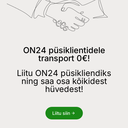
ON24 püsiklientidele
transport 0€!
Liitu ON24 püsikliendiks
ning saa osa kõikidest
hüvedest!
Liitu siin