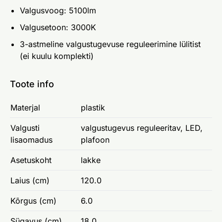
Valgusvoog: 5100lm
Valgusetoon: 3000K
3-astmeline valgustugevuse reguleerimine lülitist
(ei kuulu komplekti)
Toote info
Materjal
plastik
Valgusti
valgustugevus reguleeritav, LED,
lisaomadus
plafoon
Asetuskoht
lakke
Laius (cm)
120.0
Kõrgus (cm)
6.0
Sügavus (cm)
18.0