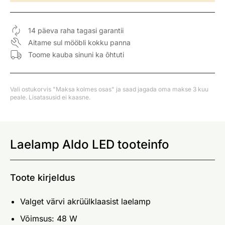
14 päeva raha tagasi garantii
Aitame sul mööbli kokku panna
Toome kauba sinuni ka õhtuti
Vali ostukorvis "Maksa kolmes osas" ja saad jagada oma makse 3 kuu
peale. Lisatasusid ei kaasne.
Laelamp Aldo LED tooteinfo
Toote kirjeldus
Valget värvi akrüülklaasist laelamp
Võimsus: 48 W