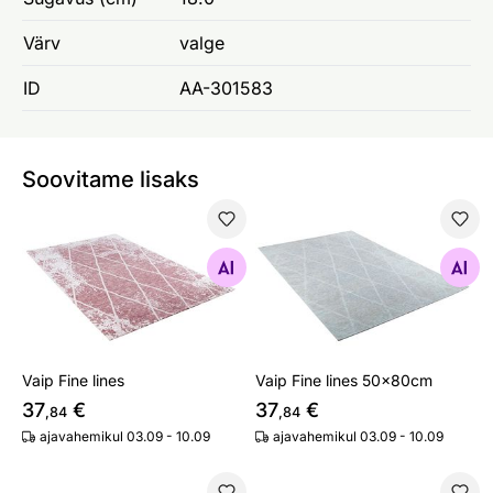
Värv
valge
ID
AA-301583
Soovitame lisaks
Vaip Fine lines
Vaip Fine lines 50x80cm
Otsi sarnaseid
Otsi sarnaseid
Vaip Fine lines
Vaip Fine lines 50x80cm
37
€
37
€
,84
,84
ajavahemikul 03.09 - 10.09
ajavahemikul 03.09 - 10.09