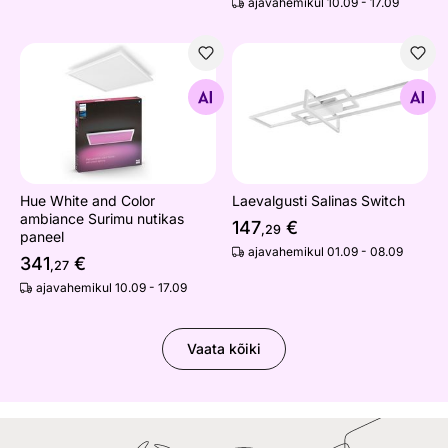
ajavahemikul 10.09 - 17.09
Hue White and Color ambiance Surimu nutikas paneel
Laevalgusti Salinas Switch
Otsi sarnaseid
Otsi sarnaseid
Hue White and Color
Laevalgusti Salinas Switch
ambiance Surimu nutikas
147
€
,29
paneel
ajavahemikul 01.09 - 08.09
341
€
,27
ajavahemikul 10.09 - 17.09
Vaata kõiki