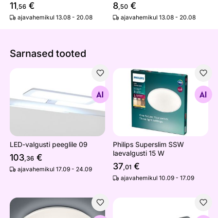
11
€
8
€
,56
,50
ajavahemikul 13.08 - 20.08
ajavahemikul 13.08 - 20.08
Sarnased tooted
LED-valgusti peeglile 09
Philips Superslim SSW laeva
Otsi sarnaseid
Otsi sarnaseid
LED-valgusti peeglile 09
Philips Superslim SSW
laevalgusti 15 W
103
€
,36
37
€
,01
ajavahemikul 17.09 - 24.09
ajavahemikul 10.09 - 17.09
LED plafoonvalgusti Pollux liikumisanduriga
Laevalgusti Posaderra