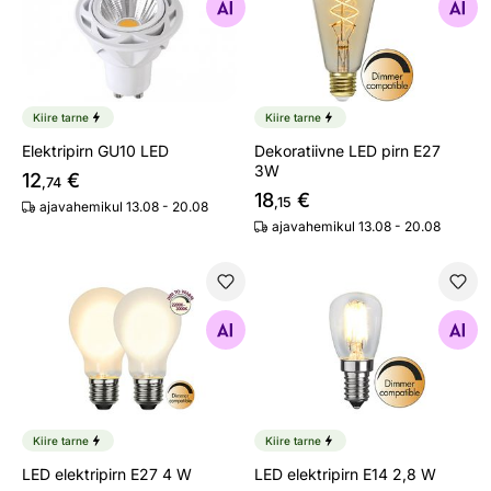
Otsi sarnaseid
Otsi sarnaseid
Kiire tarne
Kiire tarne
Elektripirn GU10 LED
Dekoratiivne LED pirn E27
3W
12
€
,74
18
€
,15
ajavahemikul 13.08 - 20.08
ajavahemikul 13.08 - 20.08
LED elektripirn E27 4 W
LED elektripirn E14 2,8 W
Otsi sarnaseid
Otsi sarnaseid
Kiire tarne
Kiire tarne
LED elektripirn E27 4 W
LED elektripirn E14 2,8 W