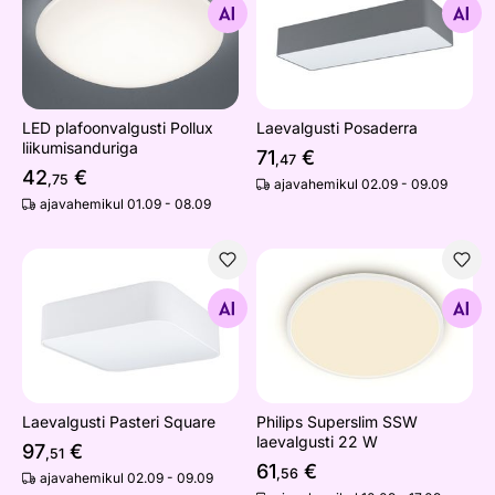
Otsi sarnaseid
Otsi sarnaseid
LED plafoonvalgusti Pollux
Laevalgusti Posaderra
liikumisanduriga
71
€
,47
42
€
,75
ajavahemikul 02.09 - 09.09
ajavahemikul 01.09 - 08.09
Laevalgusti Pasteri Square
Philips Superslim SSW laeva
Otsi sarnaseid
Otsi sarnaseid
Laevalgusti Pasteri Square
Philips Superslim SSW
laevalgusti 22 W
97
€
,51
61
€
,56
ajavahemikul 02.09 - 09.09