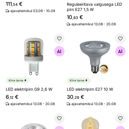
111
€
Reguleeritava valgusega LED
,54
pirn E27 1,5 W
ajavahemikul 03.09 - 10.09
10
€
,83
ajavahemikul 13.08 - 20.08
LED elektripirn G9 2,6 W
LED elektripirn E27 10 W
Otsi sarnaseid
Otsi sarnaseid
Kiire tarne
Kiire tarne
LED elektripirn G9 2,6 W
LED elektripirn E27 10 W
6
€
30
€
,12
,28
ajavahemikul 13.08 - 20.08
ajavahemikul 13.08 - 20.08
Elektripirn GU10 LED
Dekoratiivne LED pirn E27 