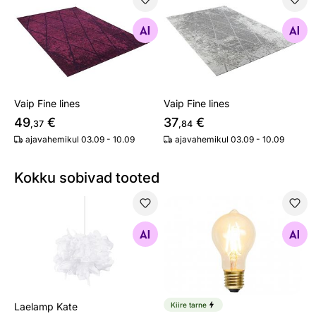
Vaip Fine lines
Vaip Fine lines
Otsi sarnaseid
Otsi sarnaseid
Vaip Fine lines
Vaip Fine lines
49
€
37
€
,37
,84
ajavahemikul 03.09 - 10.09
ajavahemikul 03.09 - 10.09
Kokku sobivad tooted
Laelamp Kate
Reguleeritava valgusega LED
Otsi sarnaseid
Otsi sarnaseid
Laelamp Kate
Kiire tarne