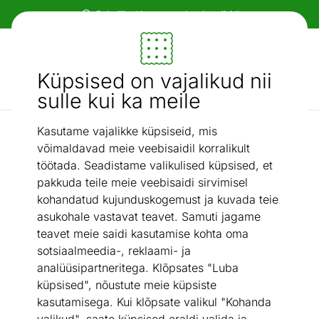
Paindlikud ja mugavad makseviisid!
Mööbel ja sisustus - ON24
Küpsised on vajalikud nii
Otsi...
AI otsing
sulle kui ka meile
Kasutame vajalikke küpsiseid, mis
Plafoonvalgustid
Laelamp Aldo LED
/
võimaldavad meie veebisaidil korralikult
töötada. Seadistame valikulised küpsised, et
pakkuda teile meie veebisaidi sirvimisel
kohandatud kujunduskogemust ja kuvada teie
asukohale vastavat teavet. Samuti jagame
teavet meie saidi kasutamise kohta oma
sotsiaalmeedia-, reklaami- ja
analüüsipartneritega. Klõpsates "Luba
küpsised", nõustute meie küpsiste
kasutamisega. Kui klõpsate valikul "Kohanda