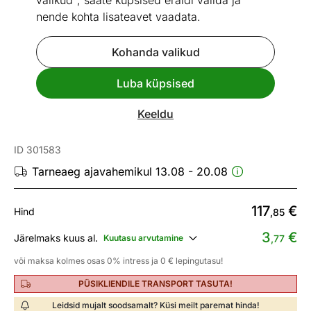
valikud", saate küpsised eraldi valida ja
nende kohta lisateavet vaadata.
Kohanda valikud
Mõõtmed
Vaata sarnaseid
Luba küpsised
Kiire tarne
Keeldu
Laelamp Aldo LED
ID 301583
Tarneaeg ajavahemikul 13.08 - 20.08
117
€
Hind
,85
3
€
Järelmaks kuus al.
Kuutasu arvutamine
,77
või maksa kolmes osas 0% intress ja 0 € lepingutasu!
PÜSIKLIENDILE TRANSPORT TASUTA!
Leidsid mujalt soodsamalt? Küsi meilt paremat hinda!