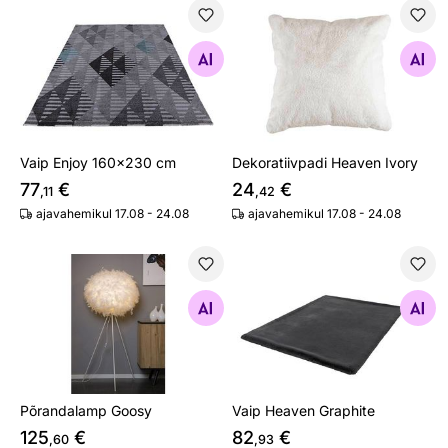
Vaip Enjoy 160x230 cm
Dekoratiivpadi Heaven Ivory
Otsi sarnaseid
Otsi sarnaseid
Vaip Enjoy 160x230 cm
Dekoratiivpadi Heaven Ivory
77
€
24
€
,11
,42
ajavahemikul 17.08 - 24.08
ajavahemikul 17.08 - 24.08
Põrandalamp Goosy
Vaip Heaven Graphite
Otsi sarnaseid
Otsi sarnaseid
Põrandalamp Goosy
Vaip Heaven Graphite
125
€
82
€
,60
,93