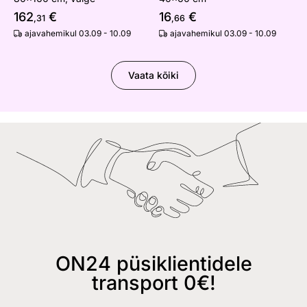
162
€
16
€
,31
,66
ajavahemikul 03.09 - 10.09
ajavahemikul 03.09 - 10.09
Vaata kõiki
ON24 püsiklientidele
transport 0€!