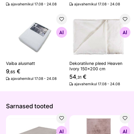
ajavahemikul 17.08 - 24.08
ajavahemikul 17.08 - 24.08
Vaiba alusmatt
Dekoratiivne pleed Heaven 
Otsi sarnaseid
Otsi sarnaseid
Vaiba alusmatt
Dekoratiivne pleed Heaven
Ivory 150x200 cm
9
€
,65
54
€
,31
ajavahemikul 17.08 - 24.08
ajavahemikul 17.08 - 24.08
Sarnased tooted
Vaip Heaven Taupe
Vaip Heaven Powder Pink 
Otsi sarnaseid
Otsi sarnaseid