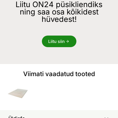
Liitu ON24 püsikliendiks
ning saa osa kõikidest
hüvedest!
Liitu siin
Viimati vaadatud tooted