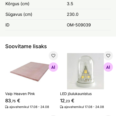
Kõrgus (cm)
3.5
Sügavus (cm)
230.0
ID
OM-509039
Soovitame lisaks
Vaip Heaven Pink
LED jõulukaunistus
Otsi sarnaseid
Otsi sarnaseid
Vaip Heaven Pink
LED jõulukaunistus
83
€
12
€
,75
,23
ajavahemikul 17.08 - 24.08
ajavahemikul 17.08 - 24.08