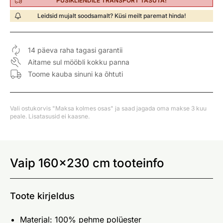
PÜSIKLIENDILE TRANSPORT TASUTA!
Leidsid mujalt soodsamalt? Küsi meilt paremat hinda!
14 päeva raha tagasi garantii
Aitame sul mööbli kokku panna
Toome kauba sinuni ka õhtuti
Vali ostukorvis "Maksa kolmes osas" ja saad jagada oma makse 3 kuu
peale. Lisatasusid ei kaasne.
Vaip 160x230 cm tooteinfo
Toote kirjeldus
Materjal: 100% pehme polüester