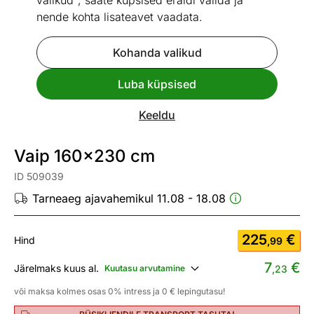
valikud", saate küpsised eraldi valida ja
nende kohta lisateavet vaadata.
Kohanda valikud
Go to slide 1
Go to slide 2
Go to slide 3
Luba küpsised
Mõõtmed
Vaata sarnaseid
Keeldu
UUS
Kiire tarne
Vaip 160x230 cm
ID 509039
Tarneaeg ajavahemikul 11.08 - 18.08
225
€
Hind
,99
7
€
Järelmaks kuus al.
Kuutasu arvutamine
,23
või maksa kolmes osas 0% intress ja 0 € lepingutasu!