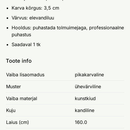
Karva kõrgus: 3,5 cm
Värvus: elevandiluu
Hooldus: puhastada tolmuimejaga, professionaalne
puhastus
Saadaval 1 tk
Toote info
Vaiba lisaomadus
pikakarvaline
Muster
ühevärviline
Vaiba materjal
kunstkiud
Kuju
kandiline
Laius (cm)
160.0