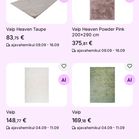
Vaip Heaven Taupe
Vaip Heaven Powder Pink
200x290 cm
83
€
,75
375
€
,81
ajavahemikul 09.09 - 16.09
ajavahemikul 09.09 - 16.09
Vaip
Vaip
Otsi sarnaseid
Otsi sarnaseid
Vaip
Vaip
148
€
169
€
,77
,18
ajavahemikul 04.09 - 11.09
ajavahemikul 04.09 - 11.09