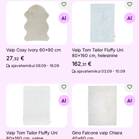
Vaip Cosy Ivory 60x90 cm
Vaip Tom Tailor Fluffy Uni 8
Otsi sarnaseid
Otsi sarnaseid
Vaip Cosy Ivory 60x90 cm
Vaip Tom Tailor Fluffy Uni
80x160 cm, helesinine
27
€
,32
162
€
,31
ajavahemikul 09.09 - 16.09
ajavahemikul 03.09 - 10.09
Vaip Tom Tailor Fluffy Uni 80x160 cm, valge
Gino Falcone vaip Chiara 4
Otsi sarnaseid
Otsi sarnaseid
Vaip Tom Tailor Fluffy Uni
Gino Falcone vaip Chiara
80x160 cm, valge
40x60 cm