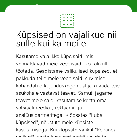
Paindlikud ja mugavad makseviisid!
Mööbel ja sisustus - ON24
Küpsised on vajalikud nii
Otsi...
AI otsing
sulle kui ka meile
Kasutame vajalikke küpsiseid, mis
Kunstkiust vaibad
Vaip 160x230 cm
/
võimaldavad meie veebisaidil korralikult
töötada. Seadistame valikulised küpsised, et
pakkuda teile meie veebisaidi sirvimisel
kohandatud kujunduskogemust ja kuvada teie
asukohale vastavat teavet. Samuti jagame
teavet meie saidi kasutamise kohta oma
sotsiaalmeedia-, reklaami- ja
analüüsipartneritega. Klõpsates "Luba
küpsised", nõustute meie küpsiste
kasutamisega. Kui klõpsate valikul "Kohanda