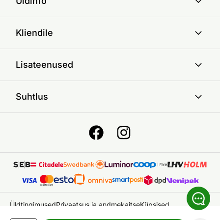
Üldinfo
Kliendile
Lisateenused
Suhtlus
Üldtingimused
Privaatsus ja andmekaitse
Küpsised
© 2026 ON24 AS
|
Kõik õigused kaitstud