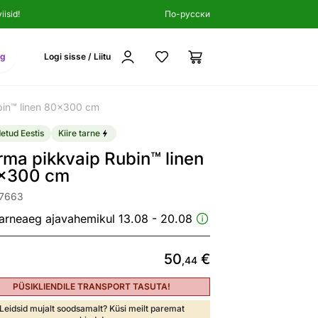
isid!
По-русски
ng
Logi sisse / Liitu
bin™ linen 80x300 cm
etud Eestis
Kiire tarne
ma pikkvaip Rubin™ linen
x300 cm
07663
arneaeg ajavahemikul 13.08 - 20.08
50
€
,44
PÜSIKLIENDILE TRANSPORT TASUTA!
Leidsid mujalt soodsamalt? Küsi meilt paremat