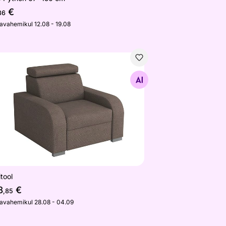
€
86
javahemikul 12.08 - 19.08
itool
Otsi sarnaseid
tool
8
€
,85
javahemikul 28.08 - 04.09