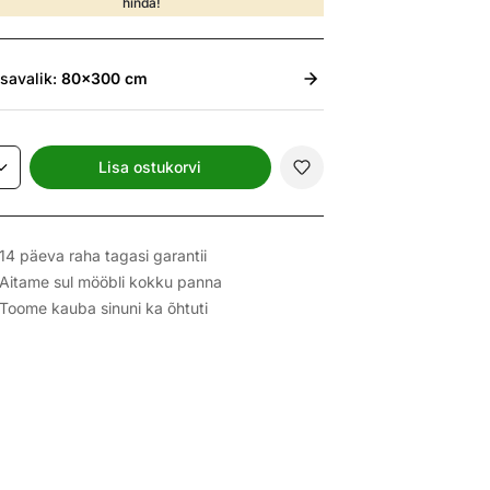
hinda!
isavalik:
80x300 cm
Lisa ostukorvi
14 päeva raha tagasi garantii
Aitame sul mööbli kokku panna
Toome kauba sinuni ka õhtuti