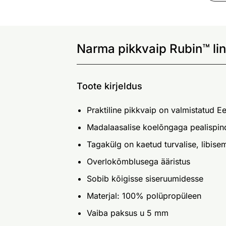
Narma pikkvaip Rubin™ li
Toote kirjeldus
Praktiline pikkvaip on valmistatud E
Madalaasalise koelõngaga pealispin
Tagakülg on kaetud turvalise, libisem
Overlokõmblusega ääristus
Sobib kõigisse siseruumidesse
Materjal: 100% polüpropüleen
Vaiba paksus u 5 mm