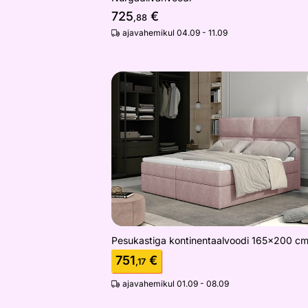
725
€
,88
ajavahemikul 04.09 - 11.09
Pesukastiga kontinentaalvoodi 165x
Otsi sarnaseid
Pesukastiga kontinentaalvoodi 165x200 c
751
€
,17
ajavahemikul 01.09 - 08.09