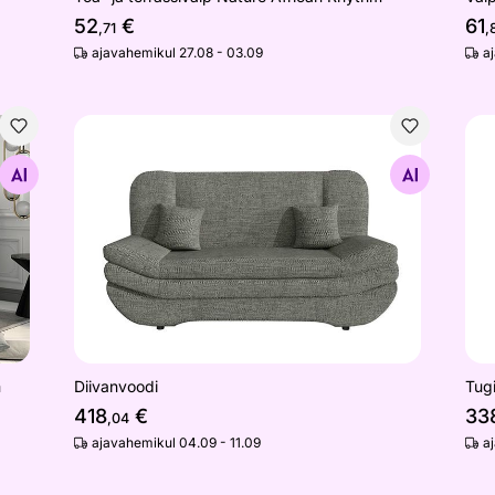
52
€
61
,71
,
ajavahemikul 27.08 - 03.09
a
200 cm
Diivanvoodi
Tug
Otsi sarnaseid
m
Diivanvoodi
Tugi
418
€
33
,04
ajavahemikul 04.09 - 11.09
a