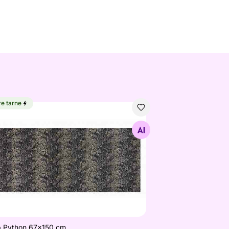
re tarne
p Python 67x150 cm
Otsi sarnaseid
p Python 67x150 cm