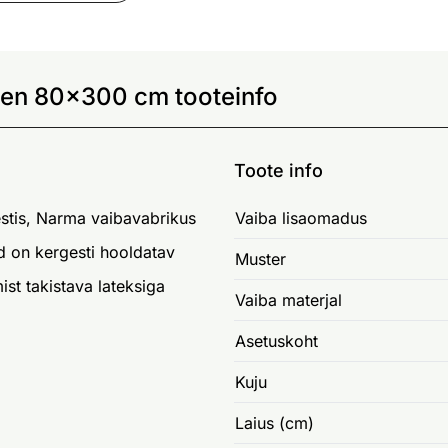
nen 80x300 cm tooteinfo
Toote info
estis, Narma vaibavabrikus
Vaiba lisaomadus
d on kergesti hooldatav
Muster
ist takistava lateksiga
Vaiba materjal
Asetuskoht
Kuju
Laius (cm)