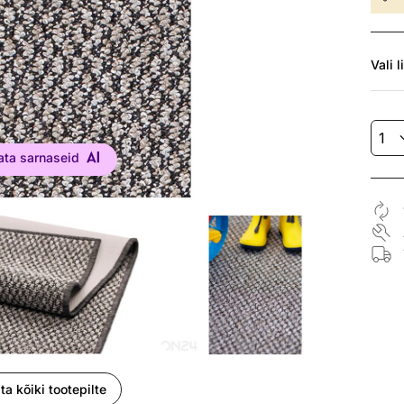
Vali
l
ata sarnaseid
ta kõiki tootepilte