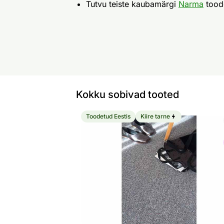
Tutvu teiste kaubamärgi
Narma
tood
Kokku sobivad tooted
Toodetud Eestis
Kiire tarne
Narma pikkvaip Rumba grey
Otsi sarnaseid