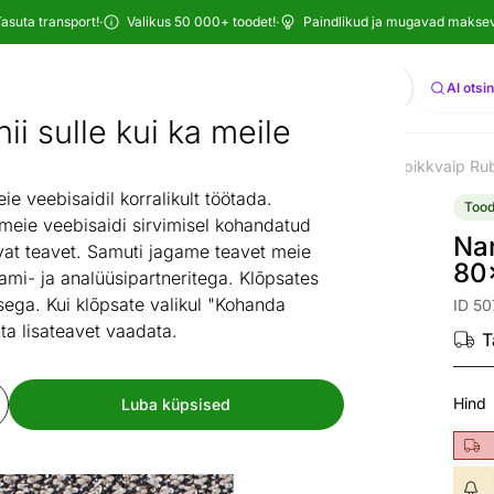
asuta transport!
·
Valikus 50 000+ toodet!
·
Paindlikud ja mugavad maksevi
Otsi
AI otsi
ii sulle kui ka meile
ibad
Narma vaibad
Narma kunstkiust vaibad
Narma pikkvaip Ru
/
/
/
 veebisaidil korralikult töötada.
Tood
 meie veebisaidi sirvimisel kohandatud
Nar
at teavet. Samuti jagame teavet meie
80
ami- ja analüüsipartneritega. Klõpsates
ega. Kui klõpsate valikul "Kohanda
ID 5
ta lisateavet vaadata.
T
Hind
Luba küpsised