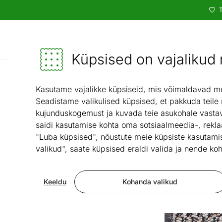
T
Kataloog
Mööbel ja sisustus - ON24
Küpsised on vajalikud n
Vaibad ja tekstiil
Va
/
Kasutame vajalikke küpsiseid, mis võimaldavad meie
Seadistame valikulised küpsised, et pakkuda teile
kujunduskogemust ja kuvada teie asukohale vastav
saidi kasutamise kohta oma sotsiaalmeedia-, rekla
"Luba küpsised", nõustute meie küpsiste kasutamis
valikud", saate küpsised eraldi valida ja nende koh
Keeldu
Kohanda valikud