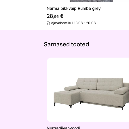
Narma pikkvaip Rumba grey
28
€
,96
ajavahemikul 13.08 - 20.08
Sarnased tooted
Nurgadiivanvoodi
Otsi sarnaseid
Nurgadiivanvoodi