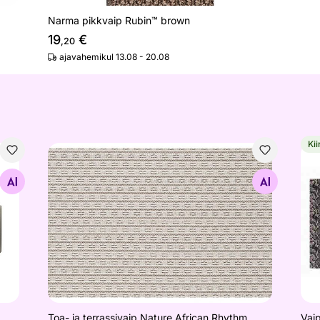
Narma pikkvaip Rubin™ brown
19
€
,20
ajavahemikul 13.08 - 20.08
Kii
Toa- ja terrassivaip Nature African Rhythm
Vai
Otsi sarnaseid
Toa- ja terrassivaip Nature African Rhythm
Vai