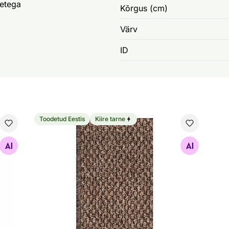
etega
Kõrgus (cm)
Värv
ID
Toodetud Eestis
Kiire tarne
Narma pikkvaip Rubin™ brown
Otsi sarnaseid