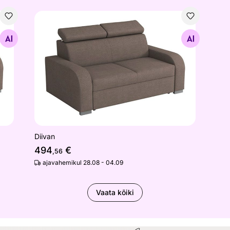
Diivan
Otsi sarnaseid
Diivan
494
€
,56
ajavahemikul 28.08 - 04.09
Vaata kõiki