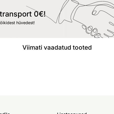
transport 0€!
kõikidest hüvedest!
Viimati vaadatud tooted