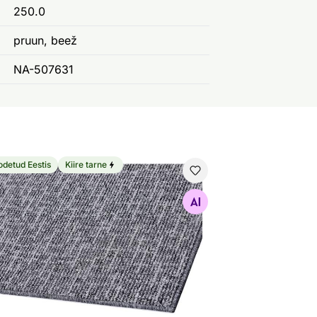
250.0
pruun, beež
NA-507631
odetud Eestis
Kiire tarne
ma pikkvaip Novelle™
Otsi sarnaseid