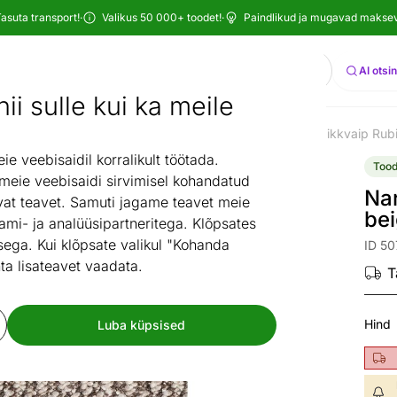
asuta transport!
·
Valikus 50 000+ toodet!
·
Paindlikud ja mugavad maksevi
Otsi
AI otsi
ii sulle kui ka meile
bad
Narma vaibad
Narma kunstkiust vaibad
Narma pikkvaip Rub
/
/
/
 veebisaidil korralikult töötada.
Tood
 meie veebisaidi sirvimisel kohandatud
Na
at teavet. Samuti jagame teavet meie
be
ami- ja analüüsipartneritega. Klõpsates
ega. Kui klõpsate valikul "Kohanda
ID 50
ta lisateavet vaadata.
T
Hind
Luba küpsised