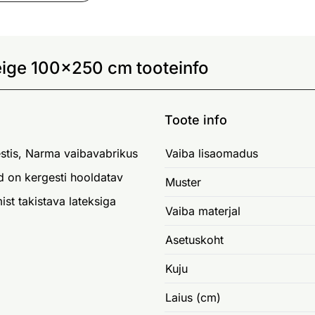
eige 100x250 cm tooteinfo
Toote info
estis, Narma vaibavabrikus
Vaiba lisaomadus
d on kergesti hooldatav
Muster
ist takistava lateksiga
Vaiba materjal
Asetuskoht
Kuju
Laius (cm)