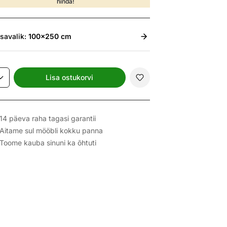
hinda!
isavalik:
100x250 cm
Lisa ostukorvi
14 päeva raha tagasi garantii
Aitame sul mööbli kokku panna
Toome kauba sinuni ka õhtuti