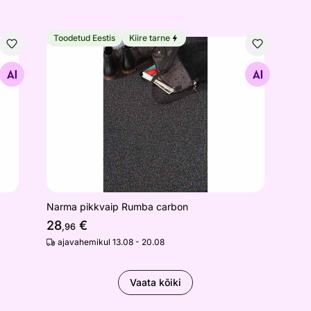
Toodetud Eestis
Kiire tarne
Narma pikkvaip Rumba carbon
Otsi sarnaseid
Narma pikkvaip Rumba carbon
28
€
,96
ajavahemikul 13.08 - 20.08
Vaata kõiki