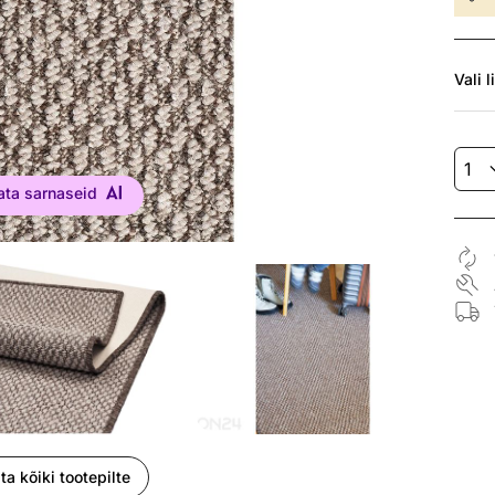
Vali
l
ata sarnaseid
ta kõiki tootepilte