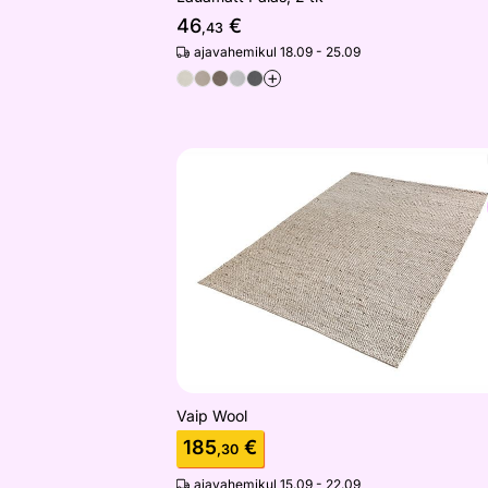
46
€
,43
ajavahemikul 18.09 - 25.09
+
Vaip Wool
Otsi sarnaseid
Vaip Wool
185
€
,30
ajavahemikul 15.09 - 22.09