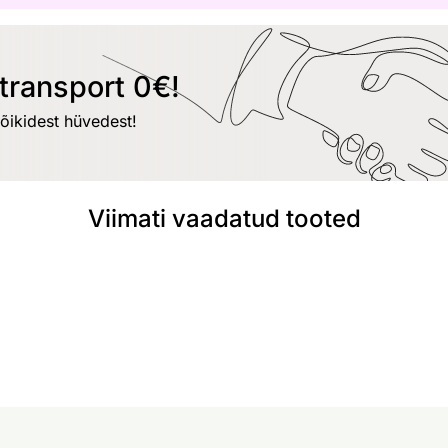
transport 0€!
kõikidest hüvedest!
Viimati vaadatud tooted