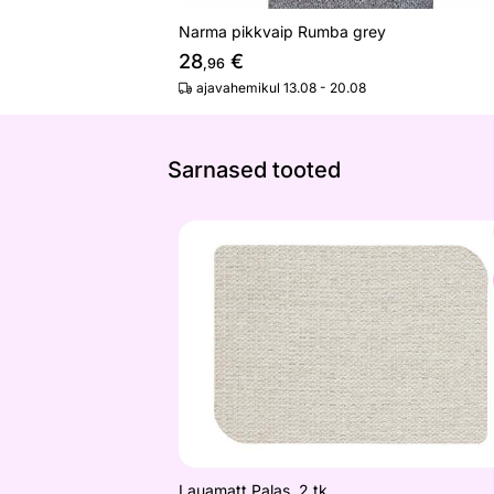
Narma pikkvaip Rumba grey
28
€
,96
ajavahemikul 13.08 - 20.08
Sarnased tooted
Lauamatt Palas, 2 tk
Otsi sarnaseid
Lauamatt Palas, 2 tk