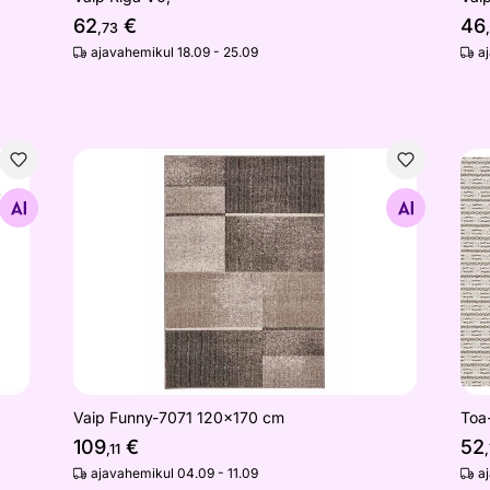
62
€
46
,73
ajavahemikul 18.09 - 25.09
a
Vaip Funny-7071 120x170 cm
Toa
Otsi sarnaseid
Vaip Funny-7071 120x170 cm
Toa-
109
€
52
,11
,
ajavahemikul 04.09 - 11.09
a