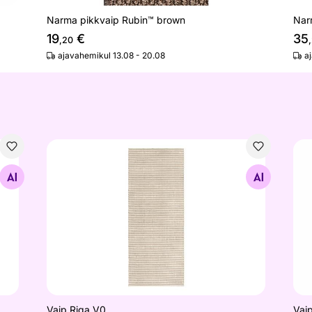
Narma pikkvaip Rubin™ brown
Nar
19
€
35
,20
ajavahemikul 13.08 - 20.08
a
Vaip Riga V0,
Vai
Otsi sarnaseid
Vaip Riga V0,
Vai