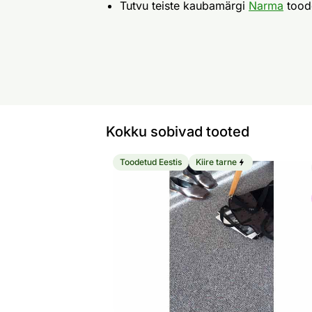
Tutvu teiste kaubamärgi
Narma
tood
Kokku sobivad tooted
Toodetud Eestis
Kiire tarne
Narma pikkvaip Rumba grey
Otsi sarnaseid