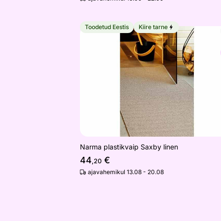
Toodetud Eestis
Kiire tarne
Narma plastikvaip Saxby linen
Otsi sarnaseid
Narma plastikvaip Saxby linen
44
€
,20
ajavahemikul 13.08 - 20.08