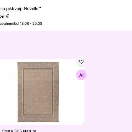
ma pikkvaip Novelle™
€
,26
javahemikul 13.08 - 20.08
p Costa 305 Nature
Otsi sarnaseid
p Costa 305 Nature