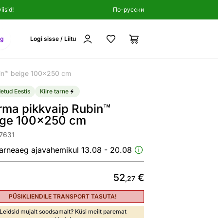
isid!
По-русски
ng
Logi sisse / Liitu
in™ beige 100x250 cm
etud Eestis
Kiire tarne
rma pikkvaip Rubin™
ige 100x250 cm
7631
arneaeg ajavahemikul 13.08 - 20.08
52
€
,27
PÜSIKLIENDILE TRANSPORT TASUTA!
Leidsid mujalt soodsamalt? Küsi meilt paremat