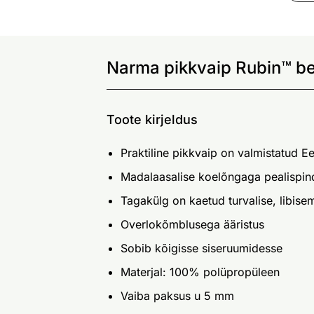
Narma pikkvaip Rubin™ b
Toote kirjeldus
Praktiline pikkvaip on valmistatud E
Madalaasalise koelõngaga pealispin
Tagakülg on kaetud turvalise, libisem
Overlokõmblusega ääristus
Sobib kõigisse siseruumidesse
Materjal: 100% polüpropüleen
Vaiba paksus u 5 mm