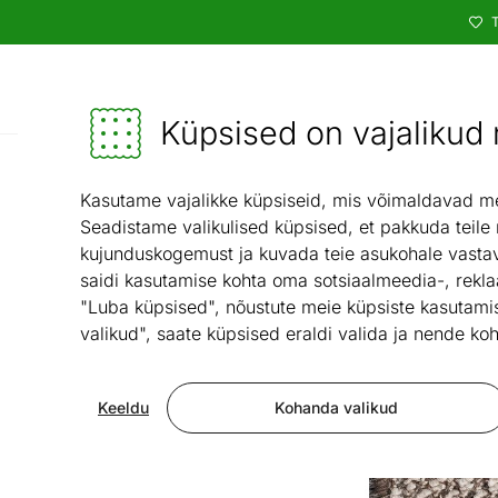
T
Kataloog
Mööbel ja sisustus - ON24
Küpsised on vajalikud n
Vaibad ja tekstiil
Vai
/
Kasutame vajalikke küpsiseid, mis võimaldavad meie
Seadistame valikulised küpsised, et pakkuda teile
kujunduskogemust ja kuvada teie asukohale vastav
saidi kasutamise kohta oma sotsiaalmeedia-, rekla
"Luba küpsised", nõustute meie küpsiste kasutamis
valikud", saate küpsised eraldi valida ja nende koh
Keeldu
Kohanda valikud