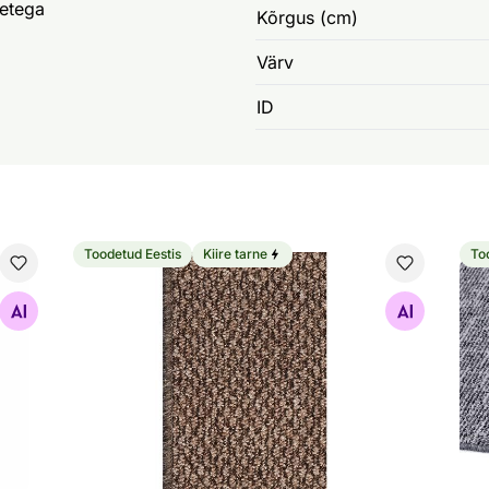
etega
Kõrgus (cm)
Värv
ID
Toodetud Eestis
Kiire tarne
To
Narma pikkvaip Rubin™ brown
Nar
Otsi sarnaseid