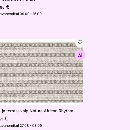
€
,96
javahemikul 09.09 - 16.09
- ja terrassivaip Nature African Rhythm
Otsi sarnaseid
 ja terrassivaip Nature African Rhythm
€
71
javahemikul 27.08 - 03.09