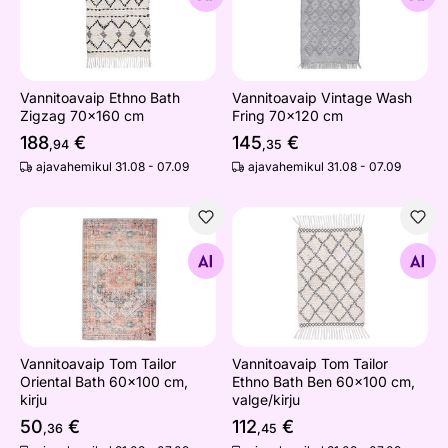
Vannitoavaip Ethno Bath
Vannitoavaip Vintage Wash
Zigzag 70x160 cm
Fring 70x120 cm
188
€
145
€
,94
,35
ajavahemikul 31.08 - 07.09
ajavahemikul 31.08 - 07.09
Vannitoavaip Tom Tailor Oriental Bath 60x100 cm, kirju
Vannitoavaip Tom Tailor Eth
Otsi sarnaseid
Otsi sarnaseid
Vannitoavaip Tom Tailor
Vannitoavaip Tom Tailor
Oriental Bath 60x100 cm,
Ethno Bath Ben 60x100 cm,
kirju
valge/kirju
50
€
112
€
,36
,45