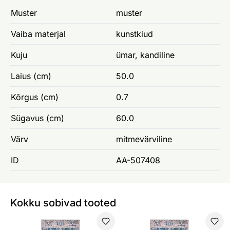
Muster
muster
Vaiba materjal
kunstkiud
Kuju
ümar, kandiline
Laius (cm)
50.0
Kõrgus (cm)
0.7
Sügavus (cm)
60.0
Värv
mitmevärviline
ID
AA-507408
Kokku sobivad tooted