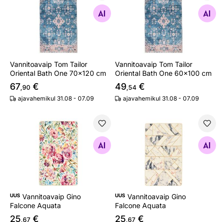
Vannitoavaip Tom Tailor Oriental Bath One 70x120 cm
Vannitoavaip Tom Tailor Ori
Otsi sarnaseid
Otsi sarnaseid
Vannitoavaip Tom Tailor
Vannitoavaip Tom Tailor
Oriental Bath One 70x120 cm
Oriental Bath One 60x100 cm
67
€
49
€
,90
,54
ajavahemikul 31.08 - 07.09
ajavahemikul 31.08 - 07.09
Vannitoavaip Gino Falcone Aquata
Vannitoavaip Gino Falcone 
Otsi sarnaseid
Otsi sarnaseid
UUS
Vannitoavaip Gino
UUS
Vannitoavaip Gino
Falcone Aquata
Falcone Aquata
25
€
25
€
,67
,67