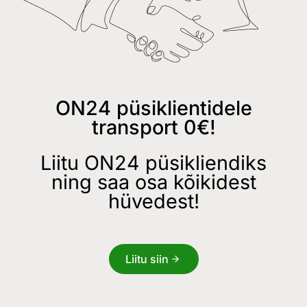
ON24 püsiklientidele
transport 0€!
Liitu ON24 püsikliendiks
ning saa osa kõikidest
hüvedest!
Liitu siin