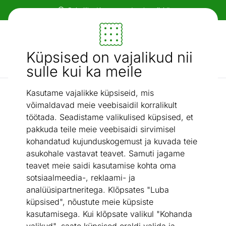
Paindlikud ja mugavad makseviisid!
Mööbel ja sisustus - ON24
Küpsised on vajalikud nii
Otsi...
AI otsing
sulle kui ka meile
Kasutame vajalikke küpsiseid, mis
Vannitoavaibad
Vannitoavaip Gino Falcone Ariella 50x60 cm
/
võimaldavad meie veebisaidil korralikult
töötada. Seadistame valikulised küpsised, et
pakkuda teile meie veebisaidi sirvimisel
kohandatud kujunduskogemust ja kuvada teie
asukohale vastavat teavet. Samuti jagame
teavet meie saidi kasutamise kohta oma
sotsiaalmeedia-, reklaami- ja
analüüsipartneritega. Klõpsates "Luba
küpsised", nõustute meie küpsiste
kasutamisega. Kui klõpsate valikul "Kohanda