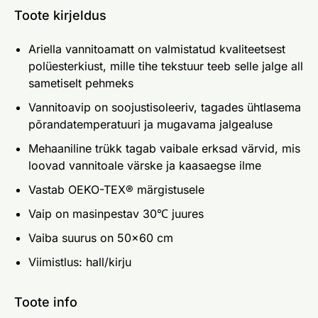
Toote kirjeldus
Ariella vannitoamatt on valmistatud kvaliteetsest
polüesterkiust, mille tihe tekstuur teeb selle jalge all
sametiselt pehmeks
Vannitoavip on soojustisoleeriv, tagades ühtlasema
põrandatemperatuuri ja mugavama jalgealuse
Mehaaniline trükk tagab vaibale erksad värvid, mis
loovad vannitoale värske ja kaasaegse ilme
Vastab OEKO-TEX® märgistusele
Vaip on masinpestav 30℃ juures
Vaiba suurus on 50x60 cm
Viimistlus: hall/kirju
Toote info