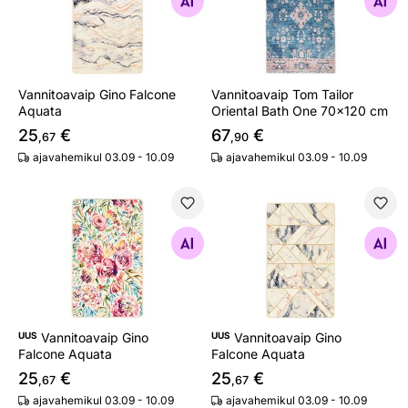
Otsi sarnaseid
Otsi sarnaseid
Vannitoavaip Gino Falcone
Vannitoavaip Tom Tailor
Aquata
Oriental Bath One 70x120 cm
25
€
67
€
,67
,90
ajavahemikul 03.09 - 10.09
ajavahemikul 03.09 - 10.09
Vannitoavaip Gino Falcone Aquata
Vannitoavaip Gino Falcone 
Otsi sarnaseid
Otsi sarnaseid
UUS
Vannitoavaip Gino
UUS
Vannitoavaip Gino
Falcone Aquata
Falcone Aquata
25
€
25
€
,67
,67
ajavahemikul 03.09 - 10.09
ajavahemikul 03.09 - 10.09