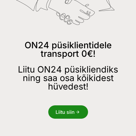
ON24 püsiklientidele
transport 0€!
Liitu ON24 püsikliendiks
ning saa osa kõikidest
hüvedest!
Liitu siin