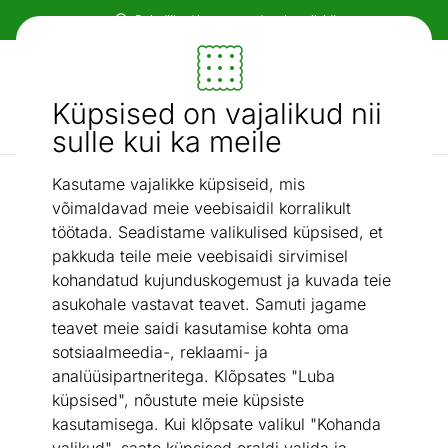
Paindlikud ja mugavad makseviisid!
Mööbel ja sisustus - ON24
Küpsised on vajalikud nii
Otsi...
AI otsing
sulle kui ka meile
Kasutame vajalikke küpsiseid, mis
Vannitoavaibad
Vannitoavaip Tom Tailor Oriental Bath One 60x100 cm
/
võimaldavad meie veebisaidil korralikult
töötada. Seadistame valikulised küpsised, et
pakkuda teile meie veebisaidi sirvimisel
kohandatud kujunduskogemust ja kuvada teie
asukohale vastavat teavet. Samuti jagame
teavet meie saidi kasutamise kohta oma
sotsiaalmeedia-, reklaami- ja
analüüsipartneritega. Klõpsates "Luba
küpsised", nõustute meie küpsiste
kasutamisega. Kui klõpsate valikul "Kohanda