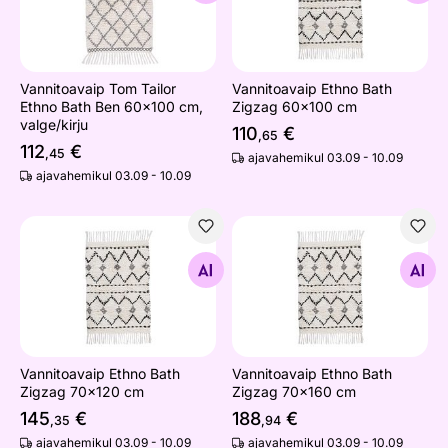
Vannitoavaip Tom Tailor
Vannitoavaip Ethno Bath
Ethno Bath Ben 60x100 cm,
Zigzag 60x100 cm
valge/kirju
110
€
,65
112
€
,45
ajavahemikul 03.09 - 10.09
ajavahemikul 03.09 - 10.09
Vannitoavaip Ethno Bath Zigzag 70x120 cm
Vannitoavaip Ethno Bath Zi
Otsi sarnaseid
Otsi sarnaseid
Vannitoavaip Ethno Bath
Vannitoavaip Ethno Bath
Zigzag 70x120 cm
Zigzag 70x160 cm
145
€
188
€
,35
,94
ajavahemikul 03.09 - 10.09
ajavahemikul 03.09 - 10.09