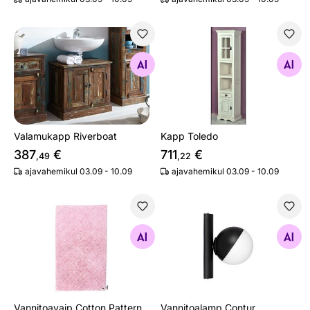
Valamukapp Riverboat
Kapp Toledo
Otsi sarnaseid
Otsi sarnaseid
Valamukapp Riverboat
Kapp Toledo
387
€
711
€
,49
,22
ajavahemikul 03.09 - 10.09
ajavahemikul 03.09 - 10.09
Vannitoavaip Cotton Pattern 60x60 cm
Vannitoalamp Contur
Otsi sarnaseid
Otsi sarnaseid
Vannitoavaip Cotton Pattern
Vannitoalamp Contur