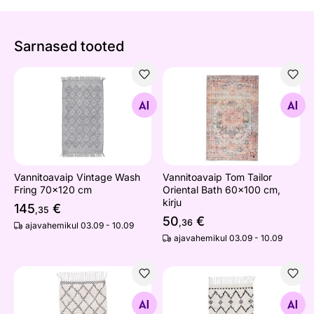
Sarnased tooted
Vannitoavaip Vintage Wash Fring 70x120 cm
Vannitoavaip Tom Tailor Orie
Otsi sarnaseid
Otsi sarnaseid
Vannitoavaip Vintage Wash
Vannitoavaip Tom Tailor
Fring 70x120 cm
Oriental Bath 60x100 cm,
kirju
145
€
,35
50
€
,36
ajavahemikul 03.09 - 10.09
ajavahemikul 03.09 - 10.09
Vannitoavaip Tom Tailor Ethno Bath Ben 60x100 cm, valg
Vannitoavaip Ethno Bath Zi
Otsi sarnaseid
Otsi sarnaseid