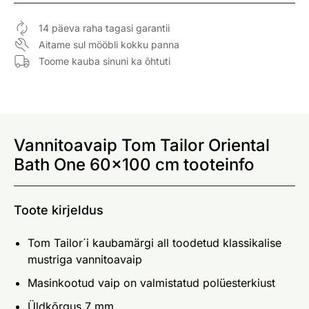
14 päeva raha tagasi garantii
Aitame sul mööbli kokku panna
Toome kauba sinuni ka õhtuti
Vannitoavaip Tom Tailor Oriental
Bath One 60x100 cm tooteinfo
Toote kirjeldus
Tom Tailor´i kaubamärgi all toodetud klassikalise
mustriga vannitoavaip
Masinkootud vaip on valmistatud polüesterkiust
Üldkõrgus 7 mm