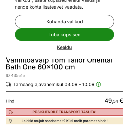
valikud", saate küpsised eraldi valida ja
nende kohta lisateavet vaadata.
Kohanda valikud
Go to slide 1
Go to slide 2
Go to slide 3
Go to slide 4
Luba küpsised
Mõõtmed
Vaata sarnaseid
Keeldu
Vannitoavaip Tom Tailor Oriental
Bath One 60x100 cm
ID 435515
Tarneaeg ajavahemikul 03.09 - 10.09
49
€
Hind
,54
PÜSIKLIENDILE TRANSPORT TASUTA!
Leidsid mujalt soodsamalt? Küsi meilt paremat hinda!