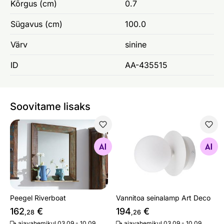
Kõrgus (cm)
0.7
Sügavus (cm)
100.0
Värv
sinine
ID
AA-435515
Soovitame lisaks
Peegel Riverboat
Vannitoa seinalamp Art Dec
Otsi sarnaseid
Otsi sarnaseid
Peegel Riverboat
Vannitoa seinalamp Art Deco
162
€
194
€
,28
,26
ajavahemikul 03.09 - 10.09
ajavahemikul 03.09 - 10.09