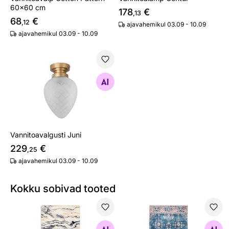
60x60 cm
178
€
,13
68
€
,12
ajavahemikul 03.09 - 10.09
ajavahemikul 03.09 - 10.09
Vannitoavalgusti Juni
Otsi sarnaseid
Vannitoavalgusti Juni
229
€
,25
ajavahemikul 03.09 - 10.09
Kokku sobivad tooted
Vannitoavaip Gino Falcone Aquata
Vannitoavaip Tom Tailor Ori