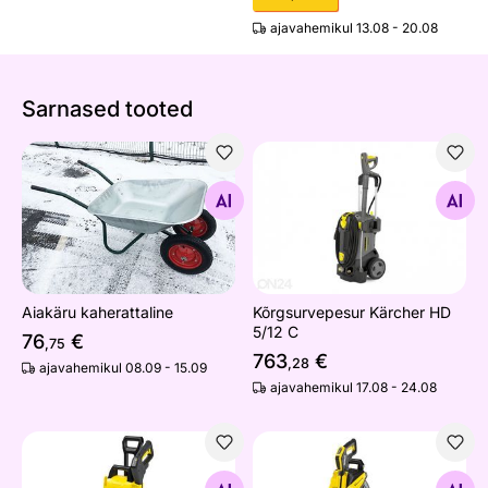
ajavahemikul 13.08 - 20.08
Sarnased tooted
Aiakäru kaherattaline
Kõrgsurvepesur Kärcher HD 
Otsi sarnaseid
Otsi sarnaseid
Aiakäru kaherattaline
Kõrgsurvepesur Kärcher HD
5/12 C
76
€
,75
763
€
,28
ajavahemikul 08.09 - 15.09
ajavahemikul 17.08 - 24.08
Survepesur Kärcher K 3 Power Control *EU
Survepesur Kärcher K 4 Pow