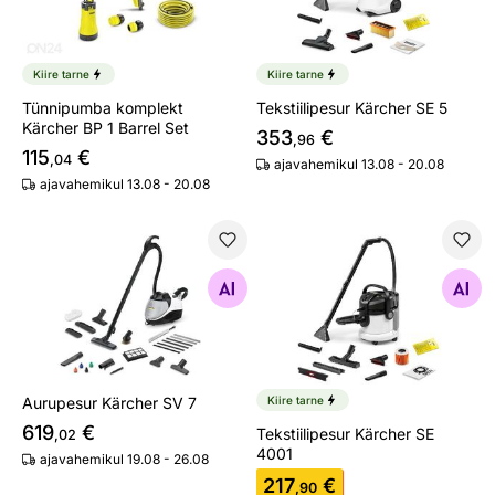
Kiire tarne
Kiire tarne
Tünnipumba komplekt
Tekstiilipesur Kärcher SE 5
Kärcher BP 1 Barrel Set
353
€
,96
115
€
,04
ajavahemikul 13.08 - 20.08
ajavahemikul 13.08 - 20.08
Aurupesur Kärcher SV 7
Tekstiilipesur Kärcher SE 40
Otsi sarnaseid
Otsi sarnaseid
Aurupesur Kärcher SV 7
Kiire tarne
619
€
Tekstiilipesur Kärcher SE
,02
4001
ajavahemikul 19.08 - 26.08
217
€
,90