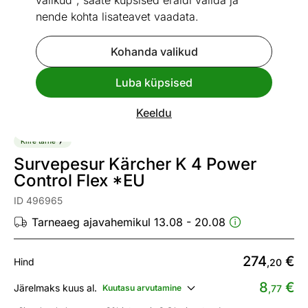
valikud", saate küpsised eraldi valida ja
nende kohta lisateavet vaadata.
Kohanda valikud
Go to slide 1
Go to slide 2
Go to slide 3
Go to slide 4
Go to slide 5
Go to slide 6
Go to slide 7
Luba küpsised
Vaata sarnaseid
Keeldu
Kiire tarne
Survepesur Kärcher K 4 Power
Control Flex *EU
ID 496965
Tarneaeg ajavahemikul 13.08 - 20.08
274
€
Hind
,20
8
€
Järelmaks kuus al.
Kuutasu arvutamine
,77