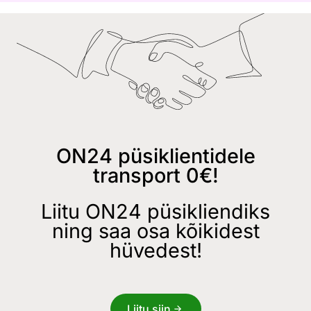
ON24 püsiklientidele
transport 0€!
Liitu ON24 püsikliendiks
ning saa osa kõikidest
hüvedest!
Liitu siin