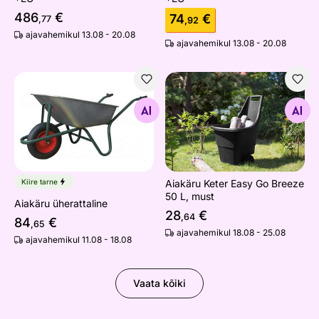
486
€
74
€
,77
,92
ajavahemikul 13.08 - 20.08
ajavahemikul 13.08 - 20.08
Aiakäru üherattaline
Aiakäru Keter Easy Go Breez
Otsi sarnaseid
Otsi sarnaseid
Kiire tarne
Aiakäru Keter Easy Go Breeze
50 L, must
Aiakäru üherattaline
28
€
,64
84
€
,65
ajavahemikul 18.08 - 25.08
ajavahemikul 11.08 - 18.08
Vaata kõiki