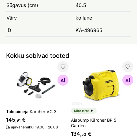
Sügavus (cm)
40.5
Värv
kollane
ID
KÄ-496965
Kokku sobivad tooted
Tolmuimeja Kärcher VC 3
Aiapump Kärcher BP 5 Gard
Otsi sarnaseid
Otsi sarnaseid
Tolmuimeja Kärcher VC 3
Kiire tarne
145
€
Aiapump Kärcher BP 5
,91
Garden
ajavahemikul 19.08 - 26.08
134
€
,53