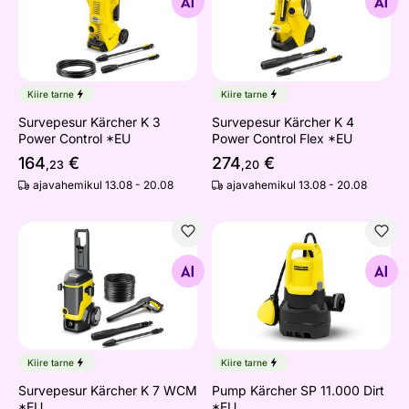
Otsi sarnaseid
Otsi sarnaseid
Kiire tarne
Kiire tarne
Survepesur Kärcher K 3
Survepesur Kärcher K 4
Power Control *EU
Power Control Flex *EU
164
€
274
€
,23
,20
ajavahemikul 13.08 - 20.08
ajavahemikul 13.08 - 20.08
Survepesur Kärcher K 7 WCM *EU
Pump Kärcher SP 11.000 Dir
Otsi sarnaseid
Otsi sarnaseid
Kiire tarne
Kiire tarne
Survepesur Kärcher K 7 WCM
Pump Kärcher SP 11.000 Dirt
*EU
*EU