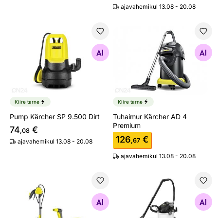
ajavahemikul 13.08 - 20.08
Pump Kärcher SP 9.500 Dirt
Tuhaimur Kärcher AD 4 Pre
Otsi sarnaseid
Otsi sarnaseid
Kiire tarne
Kiire tarne
Pump Kärcher SP 9.500 Dirt
Tuhaimur Kärcher AD 4
Premium
74
€
,08
126
€
,67
ajavahemikul 13.08 - 20.08
ajavahemikul 13.08 - 20.08
Tünnipumba komplekt Kärcher BP 1 Barrel Set
Tekstiilipesur Kärcher SE 5
Otsi sarnaseid
Otsi sarnaseid