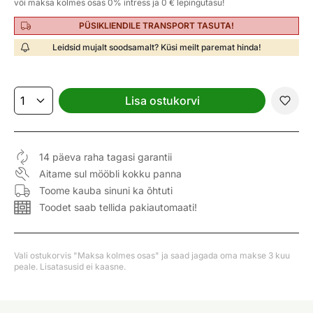
või maksa kolmes osas 0% intress ja 0 € lepingutasu!
PÜSIKLIENDILE TRANSPORT TASUTA!
Leidsid mujalt soodsamalt? Küsi meilt paremat hinda!
Lisa ostukorvi
14 päeva raha tagasi garantii
Aitame sul mööbli kokku panna
Toome kauba sinuni ka õhtuti
Toodet saab tellida pakiautomaati!
Vali ostukorvis "Maksa kolmes osas" ja saad jagada oma makse 3 kuu
peale. Lisatasusid ei kaasne.