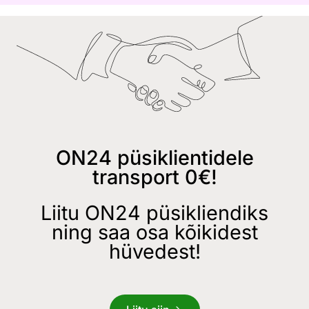
ON24 püsiklientidele
transport 0€!
Liitu ON24 püsikliendiks
ning saa osa kõikidest
hüvedest!