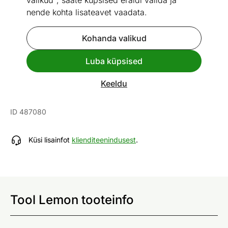
valikud", saate küpsised eraldi valida ja
nende kohta lisateavet vaadata.
Kohanda valikud
Go to slide 1
Go to slide 2
Go to slide 3
Go to slide 4
Luba küpsised
Mõõtmed
Vaata sarnaseid
Keeldu
Tool Lemon
ID 487080
Küsi lisainfot
klienditeenindusest
.
Tool Lemon tooteinfo