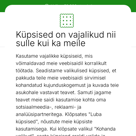
Paindlikud ja mugavad makseviisid!
Mööbel ja sisustus - ON24
Küpsised on vajalikud nii
Otsi...
AI otsing
sulle kui ka meile
Kasutame vajalikke küpsiseid, mis
Söögitoolid
Tool Lemon
/
võimaldavad meie veebisaidil korralikult
töötada. Seadistame valikulised küpsised, et
pakkuda teile meie veebisaidi sirvimisel
kohandatud kujunduskogemust ja kuvada teie
asukohale vastavat teavet. Samuti jagame
teavet meie saidi kasutamise kohta oma
sotsiaalmeedia-, reklaami- ja
analüüsipartneritega. Klõpsates "Luba
küpsised", nõustute meie küpsiste
kasutamisega. Kui klõpsate valikul "Kohanda