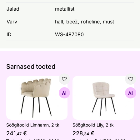
Jalad
metallist
Värv
hall, beež, roheline, must
ID
WS-487080
Sarnased tooted
Söögitoolid Limhamn, 2 tk
Söögitoolid Lily, 2 tk
Otsi sarnaseid
Otsi sarnaseid
Söögitoolid Limhamn, 2 tk
Söögitoolid Lily, 2 tk
241
€
228
€
,47
,34