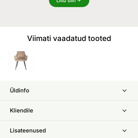
Liitu siin
Viimati vaadatud tooted
Üldinfo
Kliendile
Lisateenused