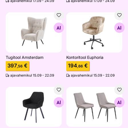
ajavahemikul 17.09 - 24.09
ajavahemikul 17.09 - 24.09
Tugitool Amsterdam
Kontoritool Euphoria
Otsi sarnaseid
Otsi sarnaseid
Tugitool Amsterdam
Kontoritool Euphoria
397
€
194
€
,56
,66
ajavahemikul 15.09 - 22.09
ajavahemikul 15.09 - 22.09
Söögitool
Söögitoolid, 2 tk
Otsi sarnaseid
Otsi sarnaseid