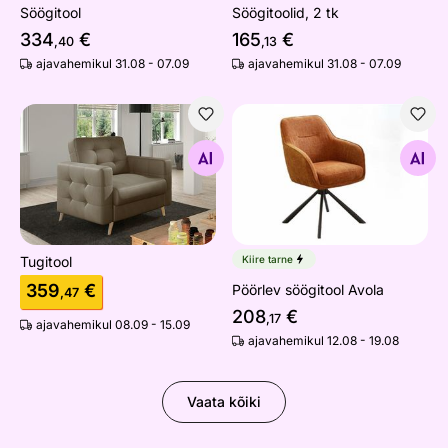
Söögitool
Söögitoolid, 2 tk
334
€
165
€
,40
,13
ajavahemikul 31.08 - 07.09
ajavahemikul 31.08 - 07.09
Tugitool
Pöörlev söögitool Avola
Otsi sarnaseid
Otsi sarnaseid
Tugitool
Kiire tarne
359
€
Pöörlev söögitool Avola
,47
208
€
,17
ajavahemikul 08.09 - 15.09
ajavahemikul 12.08 - 19.08
Vaata kõiki