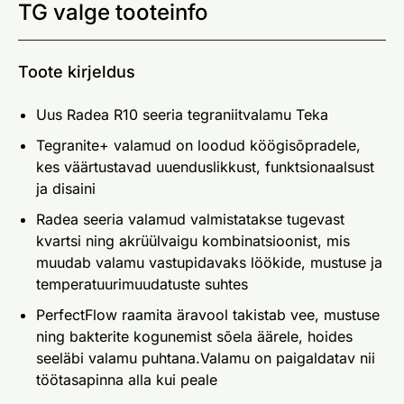
TG valge tooteinfo
Toote kirjeldus
Uus Radea R10 seeria tegraniitvalamu Teka
Tegranite+ valamud on loodud köögisõpradele,
kes väärtustavad uuenduslikkust, funktsionaalsust
ja disaini
Radea seeria valamud valmistatakse tugevast
kvartsi ning akrüülvaigu kombinatsioonist, mis
muudab valamu vastupidavaks löökide, mustuse ja
temperatuurimuudatuste suhtes
PerfectFlow raamita äravool takistab vee, mustuse
ning bakterite kogunemist sõela äärele, hoides
seeläbi valamu puhtana.Valamu on paigaldatav nii
töötasapinna alla kui peale