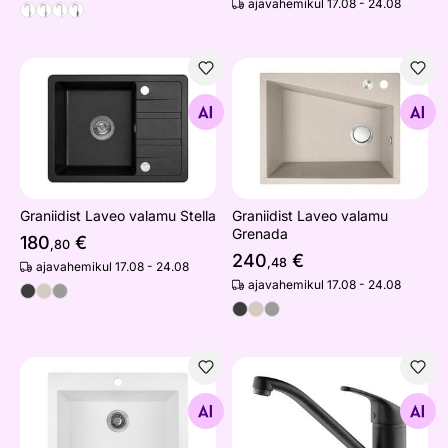
ajavahemikul 17.08 - 24.08
Graniidist Laveo valamu Stella
Graniidist Laveo valamu Gr
Otsi sarnaseid
Otsi sarnaseid
Graniidist Laveo valamu Stella
Graniidist Laveo valamu
Grenada
180
€
,80
240
€
,48
ajavahemikul 17.08 - 24.08
ajavahemikul 17.08 - 24.08
Graniidist Laveo valamu Komodo
Segisti Pyramis Modo, süsi
Otsi sarnaseid
Otsi sarnaseid