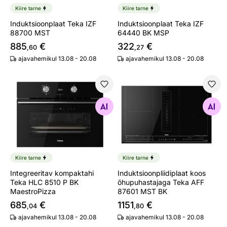
Kiire tarne
Kiire tarne
Induktsioonplaat Teka IZF
Induktsioonplaat Teka IZF
88700 MST
64440 BK MSP
885
€
322
€
,60
,27
ajavahemikul 13.08 - 20.08
ajavahemikul 13.08 - 20.08
Integreeritav kompaktahi Teka HLC 8510 P BK MaestroP
Induktsioonpliidiplaat koo
Otsi sarnaseid
Otsi sarnaseid
Kiire tarne
Kiire tarne
Integreeritav kompaktahi
Induktsioonpliidiplaat koos
Teka HLC 8510 P BK
õhupuhastajaga Teka AFF
MaestroPizza
87601 MST BK
685
€
1151
€
,04
,80
ajavahemikul 13.08 - 20.08
ajavahemikul 13.08 - 20.08