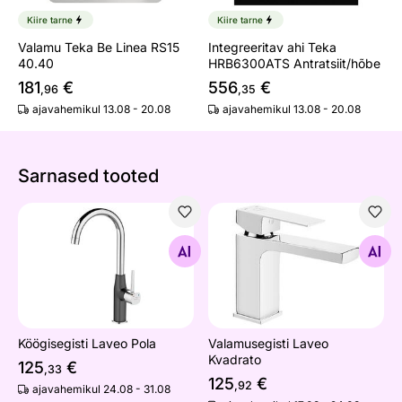
Kiire tarne
Kiire tarne
Valamu Teka Be Linea RS15
Integreeritav ahi Teka
40.40
HRB6300ATS Antratsiit/hõbe
181
€
556
€
,96
,35
ajavahemikul 13.08 - 20.08
ajavahemikul 13.08 - 20.08
Sarnased tooted
Köögisegisti Laveo Pola
Valamusegisti Laveo Kvadra
Otsi sarnaseid
Otsi sarnaseid
Köögisegisti Laveo Pola
Valamusegisti Laveo
Kvadrato
125
€
,33
125
€
,92
ajavahemikul 24.08 - 31.08