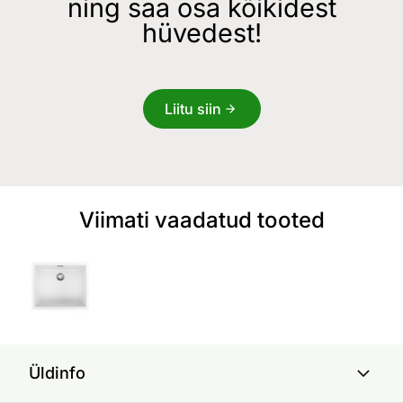
ning saa osa kõikidest
hüvedest!
Liitu siin
Viimati vaadatud tooted
Üldinfo