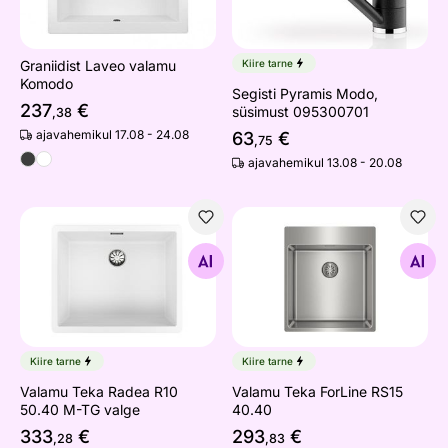
Graniidist Laveo valamu
Kiire tarne
Komodo
Segisti Pyramis Modo,
237
€
süsimust 095300701
,38
ajavahemikul 17.08 - 24.08
63
€
,75
ajavahemikul 13.08 - 20.08
Valamu Teka Radea R10 50.40 M-TG valge
Valamu Teka ForLine RS15 4
Otsi sarnaseid
Otsi sarnaseid
Kiire tarne
Kiire tarne
Valamu Teka Radea R10
Valamu Teka ForLine RS15
50.40 M-TG valge
40.40
333
€
293
€
,28
,83