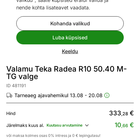
valikud", saate küpsised eraldi valida ja
nende kohta lisateavet vaadata.
Kohanda valikud
Go to slide 1
Go to slide 2
Go to slide 3
Go to slide 4
Luba küpsised
Vaata sarnaseid
Keeldu
Kiire tarne
Valamu Teka Radea R10 50.40 M-
TG valge
ID 481191
Tarneaeg ajavahemikul 13.08 - 20.08
333
€
Hind
,28
10
€
Järelmaks kuus al.
Kuutasu arvutamine
,66
või maksa kolmes osas 0% intress ja 0 € lepingutasu!