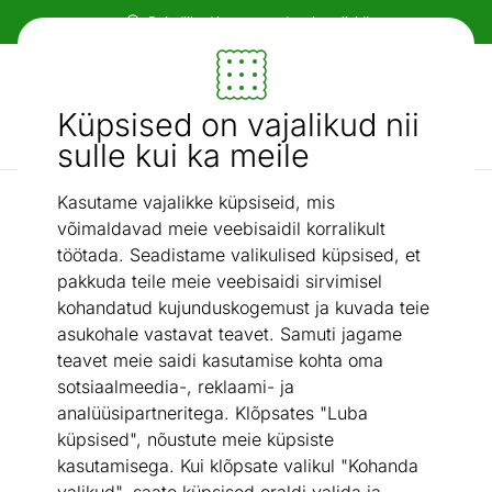
Paindlikud ja mugavad makseviisid!
Mööbel ja sisustus - ON24
Küpsised on vajalikud nii
Otsi...
AI otsing
sulle kui ka meile
Kasutame vajalikke küpsiseid, mis
Köögivalamud
Valamu Teka Radea R10 50.40 M-TG valge
/
võimaldavad meie veebisaidil korralikult
töötada. Seadistame valikulised küpsised, et
pakkuda teile meie veebisaidi sirvimisel
kohandatud kujunduskogemust ja kuvada teie
asukohale vastavat teavet. Samuti jagame
teavet meie saidi kasutamise kohta oma
sotsiaalmeedia-, reklaami- ja
analüüsipartneritega. Klõpsates "Luba
küpsised", nõustute meie küpsiste
kasutamisega. Kui klõpsate valikul "Kohanda