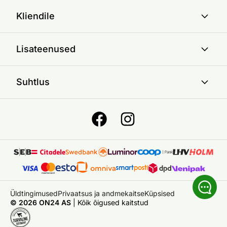
Kliendile
Lisateenused
Suhtlus
Üldtingimused
Privaatsus ja andmekaitse
Küpsised
© 2026 ON24 AS
|
Kõik õigused kaitstud