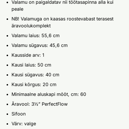
Valamu on paigaldatav nii töötasapinna alla kui
peale
NB! Valamuga on kaasas roostevabast terasest
äravoolukomplekt
Valamu laius: 55,6 cm
Valamu sügavus: 45,6 cm
Kausside arv: 1
Kausi laius: 50 cm
Kausi sügavus: 40 cm
Kausi kõrgus: 20 cm
Minimaalne aluskapi mõõt, cm: 60
Äravool: 3½” PerfectFlow
Sifoon
Värv: valge