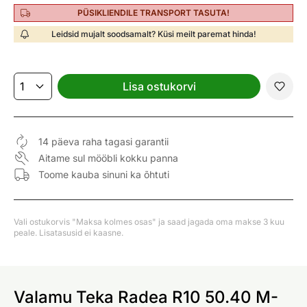
PÜSIKLIENDILE TRANSPORT TASUTA!
Leidsid mujalt soodsamalt? Küsi meilt paremat hinda!
Lisa ostukorvi
14 päeva raha tagasi garantii
Aitame sul mööbli kokku panna
Toome kauba sinuni ka õhtuti
Vali ostukorvis "Maksa kolmes osas" ja saad jagada oma makse 3 kuu
peale. Lisatasusid ei kaasne.
Valamu Teka Radea R10 50.40 M-