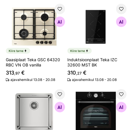
Gaasiplaat Teka GSC 64320 RBC VN OB vanilla
Induktsioonplaat Teka IZC 
Otsi sarnaseid
Otsi sarnaseid
Kiire tarne
Kiire tarne
Gaasiplaat Teka GSC 64320
Induktsioonplaat Teka IZC
RBC VN OB vanilla
32600 MST BK
313
€
310
€
,97
,27
ajavahemikul 13.08 - 20.08
ajavahemikul 13.08 - 20.08
Valamu Teka Be Linea RS15 40.40
Integreeritav ahi Teka HRB6
Otsi sarnaseid
Otsi sarnaseid