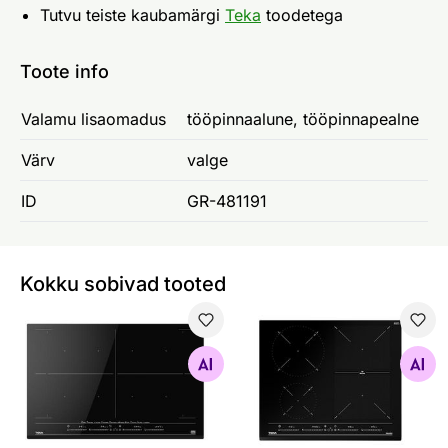
Tutvu teiste kaubamärgi
Teka
toodetega
Toote info
Valamu lisaomadus
tööpinnaalune, tööpinnapealne
Värv
valge
ID
GR-481191
Kokku sobivad tooted
Induktsioonplaat Teka IZF 88700 MST
Induktsioonplaat Teka IZF 
Otsi sarnaseid
Otsi sarnaseid