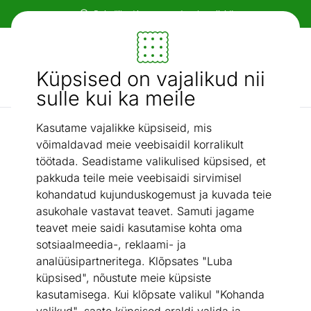
Paindlikud ja mugavad makseviisid!
Mööbel ja sisustus - ON24
Küpsised on vajalikud nii
Otsi...
AI otsing
sulle kui ka meile
Kasutame vajalikke küpsiseid, mis
Kompaktvoodid
Narivoodi lauaga Castle IV 90x200 cm
/
võimaldavad meie veebisaidil korralikult
töötada. Seadistame valikulised küpsised, et
pakkuda teile meie veebisaidi sirvimisel
kohandatud kujunduskogemust ja kuvada teie
asukohale vastavat teavet. Samuti jagame
teavet meie saidi kasutamise kohta oma
sotsiaalmeedia-, reklaami- ja
analüüsipartneritega. Klõpsates "Luba
küpsised", nõustute meie küpsiste
kasutamisega. Kui klõpsate valikul "Kohanda