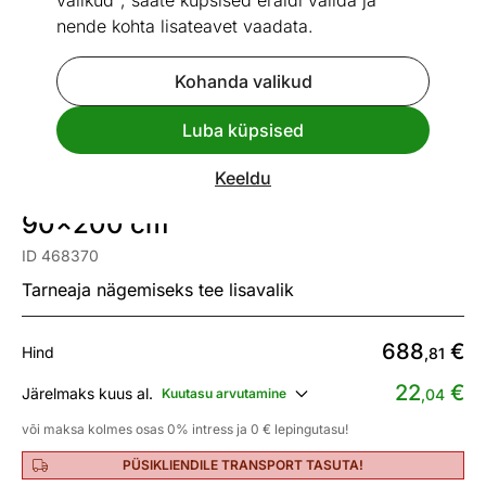
valikud", saate küpsised eraldi valida ja
nende kohta lisateavet vaadata.
Kohanda valikud
1 / 26
Mõõtmed
Vaata sarnaseid
Luba küpsised
Keeldu
Narivoodi lauaga Castle IV
90x200 cm
ID 468370
Tarneaja nägemiseks tee lisavalik
688
€
Hind
,81
22
€
Järelmaks kuus al.
Kuutasu arvutamine
,04
või maksa kolmes osas 0% intress ja 0 € lepingutasu!
PÜSIKLIENDILE TRANSPORT TASUTA!