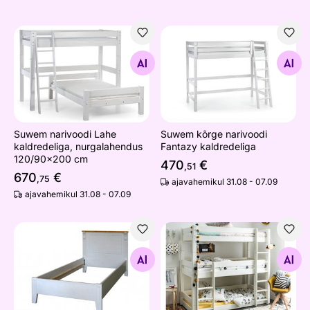
Suwem narivoodi Lahe kaldredeliga, nurgalahendus 12
Suwem kõrge narivoodi Fant
Otsi sarnaseid
Otsi sarnaseid
Suwem narivoodi Lahe
Suwem kõrge narivoodi
kaldredeliga, nurgalahendus
Fantazy kaldredeliga
120/90x200 cm
470
€
,51
670
€
,75
ajavahemikul 31.08 - 07.09
ajavahemikul 31.08 - 07.09
Voodi Monaco 90x200 cm
Suwem 3-kordne narivoodi 
Otsi sarnaseid
Otsi sarnaseid