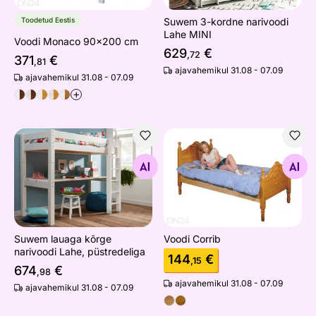
Toodetud Eestis
Suwem 3-kordne narivoodi
Lahe MINI
Voodi Monaco 90x200 cm
629
€
,72
371
€
,81
ajavahemikul 31.08 - 07.09
ajavahemikul 31.08 - 07.09
+
Suwem lauaga kõrge narivoodi Lahe, püstredeliga
Voodi Corrib
Otsi sarnaseid
Otsi sarnaseid
Suwem lauaga kõrge
Voodi Corrib
narivoodi Lahe, püstredeliga
144
€
,15
674
€
,98
ajavahemikul 31.08 - 07.09
ajavahemikul 31.08 - 07.09