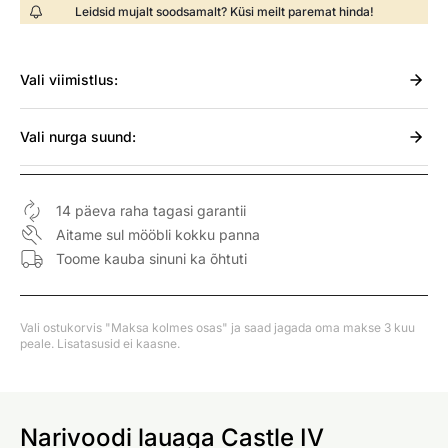
Leidsid mujalt soodsamalt? Küsi meilt paremat hinda!
Vali
viimistlus:
Vali
nurga suund:
14 päeva raha tagasi garantii
Aitame sul mööbli kokku panna
Toome kauba sinuni ka õhtuti
Vali ostukorvis "Maksa kolmes osas" ja saad jagada oma makse 3 kuu
peale. Lisatasusid ei kaasne.
Narivoodi lauaga Castle IV