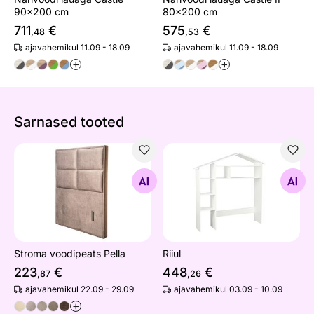
90x200 cm
80x200 cm
711
€
575
€
,48
,53
ajavahemikul 11.09 - 18.09
ajavahemikul 11.09 - 18.09
+
+
Sarnased tooted
Stroma voodipeats Pella
Riiul
Otsi sarnaseid
Otsi sarnaseid
Stroma voodipeats Pella
Riiul
223
€
448
€
,87
,26
ajavahemikul 22.09 - 29.09
ajavahemikul 03.09 - 10.09
+