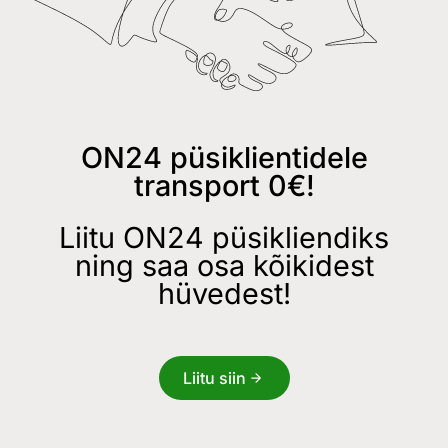
ON24 püsiklientidele
transport 0€!
Liitu ON24 püsikliendiks
ning saa osa kõikidest
hüvedest!
Liitu siin