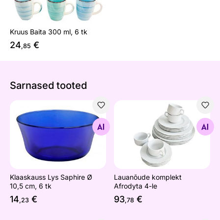
Kruus Baita 300 ml, 6 tk
24
€
,85
Sarnased tooted
Klaaskauss Lys Saphire Ø 10,5 cm, 6 tk
Lauanõude komplekt Afrodyt
Otsi sarnaseid
Otsi sarnaseid
Klaaskauss Lys Saphire Ø
Lauanõude komplekt
10,5 cm, 6 tk
Afrodyta 4-le
14
€
93
€
,23
,78