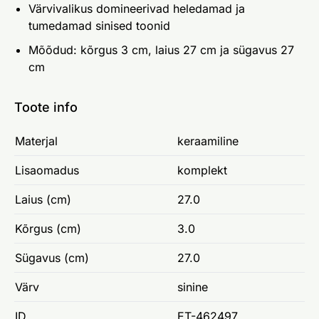
Värvivalikus domineerivad heledamad ja
tumedamad sinised toonid
Mõõdud: kõrgus 3 cm, laius 27 cm ja sügavus 27
cm
Toote info
Materjal
keraamiline
Lisaomadus
komplekt
Laius (cm)
27.0
Kõrgus (cm)
3.0
Sügavus (cm)
27.0
Värv
sinine
ID
ET-462497