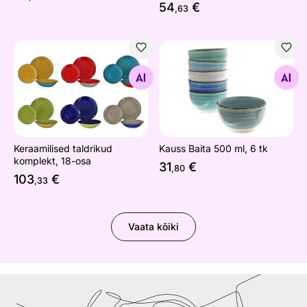
54
€
,63
Keraamilised taldrikud komplekt, 18-osa
Kauss Baita 500 ml, 6 tk
Otsi sarnaseid
Otsi sarnaseid
Keraamilised taldrikud
Kauss Baita 500 ml, 6 tk
komplekt, 18-osa
31
€
,80
103
€
,33
Vaata kõiki