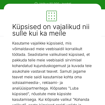
Paindlikud ja mugavad makseviisid!
Mööbel ja sisustus - ON24
Küpsised on vajalikud nii
Otsi...
AI otsing
sulle kui ka meile
Kasutame vajalikke küpsiseid, mis
Praetaldrikud
Taldrik Baita Ø 27 cm, 6 tk
/
võimaldavad meie veebisaidil korralikult
töötada. Seadistame valikulised küpsised, et
pakkuda teile meie veebisaidi sirvimisel
kohandatud kujunduskogemust ja kuvada teie
asukohale vastavat teavet. Samuti jagame
teavet meie saidi kasutamise kohta oma
sotsiaalmeedia-, reklaami- ja
analüüsipartneritega. Klõpsates "Luba
küpsised", nõustute meie küpsiste
kasutamisega. Kui klõpsate valikul "Kohanda