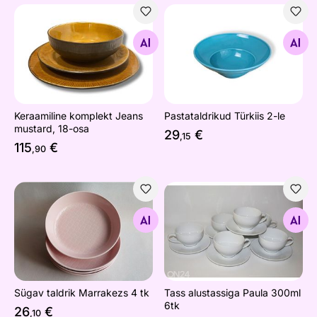
Keraamiline komplekt Jeans mustard, 18-osa
Pastataldrikud Türkiis 2-le
Otsi sarnaseid
Otsi sarnaseid
Keraamiline komplekt Jeans
Pastataldrikud Türkiis 2-le
mustard, 18-osa
29
€
,15
115
€
,90
Sügav taldrik Marrakezs 4 tk
Tass alustassiga Paula 300m
Otsi sarnaseid
Otsi sarnaseid
Sügav taldrik Marrakezs 4 tk
Tass alustassiga Paula 300ml
6tk
26
€
,10