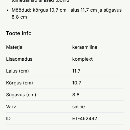
tumedamad sinised toonid
Mõõdud: kõrgus 10,7 cm, laius 11,7 cm ja sügavus
8,8 cm
Toote info
Materjal
keraamiline
Lisaomadus
komplekt
Laius (cm)
11.7
Kõrgus (cm)
10.7
Sügavus (cm)
8.8
Värv
sinine
ID
ET-462492