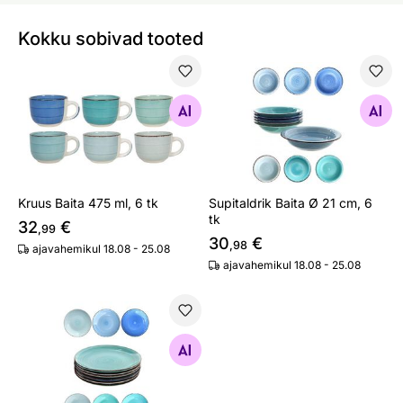
Kokku sobivad tooted
Kruus Baita 475 ml, 6 tk
Supitaldrik Baita Ø 21 cm, 6 
Otsi sarnaseid
Otsi sarnaseid
Kruus Baita 475 ml, 6 tk
Supitaldrik Baita Ø 21 cm, 6
tk
32
€
,99
30
€
,98
ajavahemikul 18.08 - 25.08
ajavahemikul 18.08 - 25.08
Taldrik Baita Ø 27 cm, 6 tk
Otsi sarnaseid