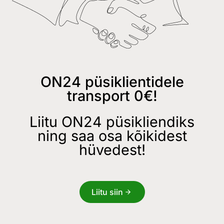
ON24 püsiklientidele
transport 0€!
Liitu ON24 püsikliendiks
ning saa osa kõikidest
hüvedest!
Liitu siin