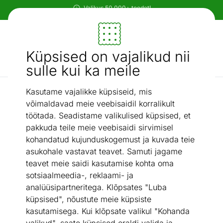
Paindlikud ja mugavad makseviisid!
Mööbel ja sisustus - ON24
Küpsised on vajalikud nii
Otsi...
AI otsing
sulle kui ka meile
Kasutame vajalikke küpsiseid, mis
Tassid ja kruusid
Kruus Baita 300 ml, 6 tk
/
võimaldavad meie veebisaidil korralikult
töötada. Seadistame valikulised küpsised, et
pakkuda teile meie veebisaidi sirvimisel
kohandatud kujunduskogemust ja kuvada teie
asukohale vastavat teavet. Samuti jagame
teavet meie saidi kasutamise kohta oma
sotsiaalmeedia-, reklaami- ja
analüüsipartneritega. Klõpsates "Luba
küpsised", nõustute meie küpsiste
kasutamisega. Kui klõpsate valikul "Kohanda