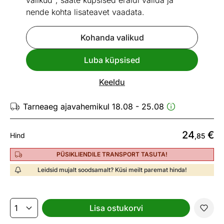
valikud", saate küpsised eraldi valida ja
nende kohta lisateavet vaadata.
Kohanda valikud
Vaata sarnaseid
Luba küpsised
Kruus Baita 300 ml, 6 tk
Keeldu
ID 462492
Tarneaeg ajavahemikul 18.08 - 25.08
24
€
Hind
,85
PÜSIKLIENDILE TRANSPORT TASUTA!
Leidsid mujalt soodsamalt? Küsi meilt paremat hinda!
Lisa ostukorvi