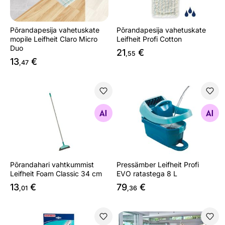
Põrandapesija vahetuskate
Põrandapesija vahetuskate
mopile Leifheit Claro Micro
Leifheit Profi Cotton
Duo
21
€
,55
13
€
,47
Põrandahari vahtkummist Leifheit Foam Classic 34 cm
Pressämber Leifheit Profi EV
Otsi sarnaseid
Otsi sarnaseid
Põrandahari vahtkummist
Pressämber Leifheit Profi
Leifheit Foam Classic 34 cm
EVO ratastega 8 L
13
€
79
€
,01
,36