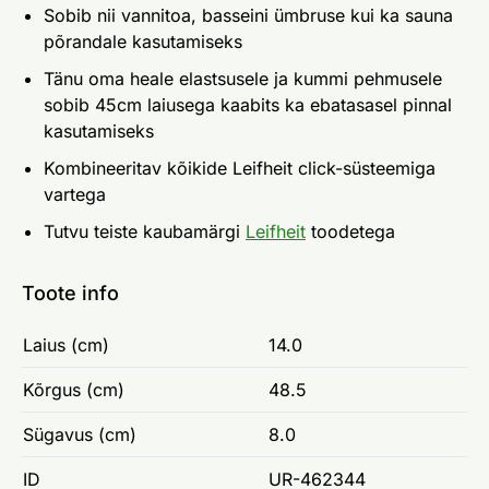
Sobib nii vannitoa, basseini ümbruse kui ka sauna
põrandale kasutamiseks
Tänu oma heale elastsusele ja kummi pehmusele
sobib 45cm laiusega kaabits ka ebatasasel pinnal
kasutamiseks
Kombineeritav kõikide Leifheit click-süsteemiga
vartega
Tutvu teiste kaubamärgi
Leifheit
toodetega
Toote info
Laius (cm)
14.0
Kõrgus (cm)
48.5
Sügavus (cm)
8.0
ID
UR-462344