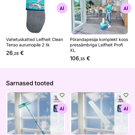
Vahetuskatted Leifheit Clean Tenso aurumopile 2 tk
Põrandapesija komplekt koos
Otsi sarnaseid
Otsi sarnaseid
Vahetuskatted Leifheit Clean
Põrandapesija komplekt koos
Tenso aurumopile 2 tk
pressämbriga Leifheit Profi
XL
26
€
,28
106
€
,35
Sarnased tooted
Aknapesija Leifheit Wet&Dry teleskoopvarrega
Aknapesija vahetuskate Leif
Otsi sarnaseid
Otsi sarnaseid