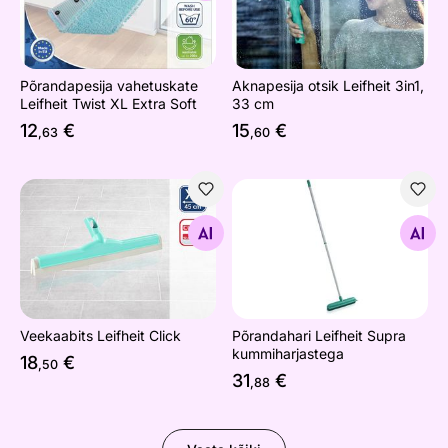
Põrandapesija vahetuskate
Aknapesija otsik Leifheit 3in1,
Leifheit Twist XL Extra Soft
33 cm
12
€
15
€
,63
,60
Veekaabits Leifheit Click
Põrandahari Leifheit Supra 
Otsi sarnaseid
Otsi sarnaseid
Veekaabits Leifheit Click
Põrandahari Leifheit Supra
kummiharjastega
18
€
,50
31
€
,88