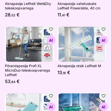
Aknapesija Leifheit Wet&Dry
Aknapesija vahetuskate
teleskoopvarrega
Leifheit Powerslide, 40 cm
28
€
11
€
,52
,41
Põrandapesija Profi XL MicroDuo teleskoopvarrega Leifh
Aknapesija otsik Leifheit M
Otsi sarnaseid
Otsi sarnaseid
Põrandapesija Profi XL
Aknapesija otsik Leifheit M
MicroDuo teleskoopvarrega
13
€
,16
Leifheit
53
€
,84
Põrandapesija vahetuskate Leifheit Twist XL Extra Soft
Aknapesija otsik Leifheit 3in
Otsi sarnaseid
Otsi sarnaseid