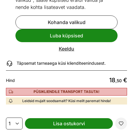
valikud", saate küpsised eraldi valida ja
nende kohta lisateavet vaadata.
Kohanda valikud
Vaata sarnaseid
Luba küpsised
Veekaabits Leifheit Click
Keeldu
ID 462344
Täpsemat tarneaega küsi klienditeenindusest.
18
€
Hind
,50
PÜSIKLIENDILE TRANSPORT TASUTA!
Leidsid mujalt soodsamalt? Küsi meilt paremat hinda!
Lisa ostukorvi