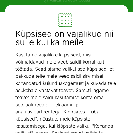
Paindlikud ja mugavad makseviisid!
Mööbel ja sisustus - ON24
Küpsised on vajalikud nii
Otsi...
AI otsing
sulle kui ka meile
Kasutame vajalikke küpsiseid, mis
Veekaabitsad
Veekaabits Leifheit Click
/
võimaldavad meie veebisaidil korralikult
töötada. Seadistame valikulised küpsised, et
pakkuda teile meie veebisaidi sirvimisel
kohandatud kujunduskogemust ja kuvada teie
asukohale vastavat teavet. Samuti jagame
teavet meie saidi kasutamise kohta oma
sotsiaalmeedia-, reklaami- ja
analüüsipartneritega. Klõpsates "Luba
küpsised", nõustute meie küpsiste
kasutamisega. Kui klõpsate valikul "Kohanda