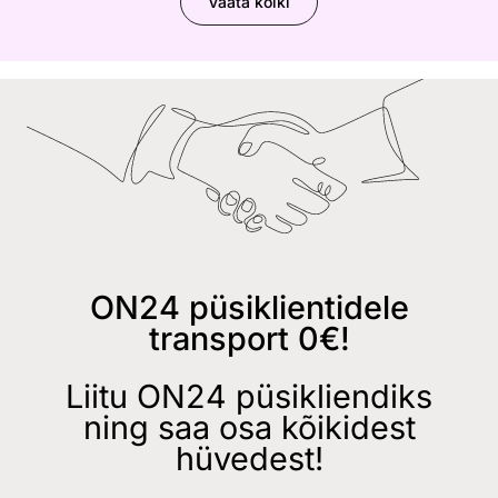
Vaata kõiki
ON24 püsiklientidele
transport 0€!
Liitu ON24 püsikliendiks
ning saa osa kõikidest
hüvedest!