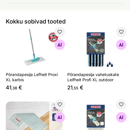
Kokku sobivad tooted
Põrandapesija Lefheit Proxi XL karbis
Põrandapesija vahetuskate Le
Otsi sarnaseid
Otsi sarnaseid
Põrandapesija Lefheit Proxi
Põrandapesija vahetuskate
XL karbis
Leifheit Profi XL outdoor
41
€
21
€
,38
,55
Põrandapesija vahetuskate mopile Leifheit Claro Micro 
Põrandapesija vahetuskate Le
Otsi sarnaseid
Otsi sarnaseid