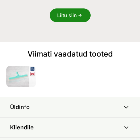
Liitu siin
Viimati vaadatud tooted
Üldinfo
Kliendile