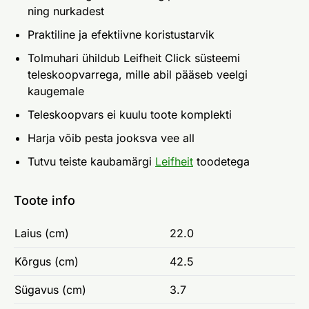
ning nurkadest
Praktiline ja efektiivne koristustarvik
Tolmuhari ühildub Leifheit Click süsteemi
teleskoopvarrega, mille abil pääseb veelgi
kaugemale
Teleskoopvars ei kuulu toote komplekti
Harja võib pesta jooksva vee all
Tutvu teiste kaubamärgi
Leifheit
toodetega
Toote info
Laius (cm)
22.0
Kõrgus (cm)
42.5
Sügavus (cm)
3.7