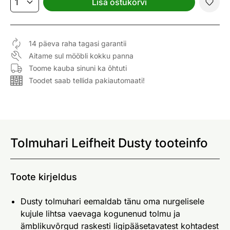
Lisa ostukorvi
14 päeva raha tagasi garantii
Aitame sul mööbli kokku panna
Toome kauba sinuni ka õhtuti
Toodet saab tellida pakiautomaati!
Tolmuhari Leifheit Dusty tooteinfo
Toote kirjeldus
Dusty tolmuhari eemaldab tänu oma nurgelisele
kujule lihtsa vaevaga kogunenud tolmu ja
ämblikuvõrgud raskesti ligipääsetavatest kohtadest