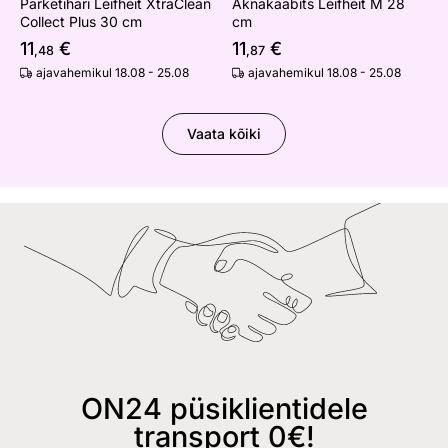
Parketihari Leifheit XtraClean
Aknakaabits Leifheit M 28
Collect Plus 30 cm
cm
11
€
11
€
,48
,87
ajavahemikul 18.08 - 25.08
ajavahemikul 18.08 - 25.08
Vaata kõiki
ON24 püsiklientidele
transport 0€!