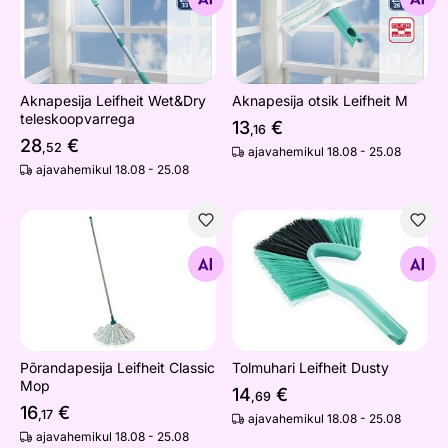
Aknapesija Leifheit Wet&Dry
Aknapesija otsik Leifheit M
teleskoopvarrega
13
€
,16
28
€
,52
ajavahemikul 18.08 - 25.08
ajavahemikul 18.08 - 25.08
Põrandapesija Leifheit Classic Mop
Tolmuhari Leifheit Dusty
Otsi sarnaseid
Otsi sarnaseid
Põrandapesija Leifheit Classic
Tolmuhari Leifheit Dusty
Mop
14
€
,69
16
€
,17
ajavahemikul 18.08 - 25.08
ajavahemikul 18.08 - 25.08