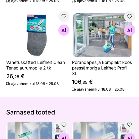
ajavahemikul 18.08 - 25.08
ajavahemikul 18.08 - 25.08
Vahetuskatted Leifheit Clean Tenso aurumopile 2 tk
Põrandapesija komplekt koos
Otsi sarnaseid
Otsi sarnaseid
Vahetuskatted Leifheit Clean
Põrandapesija komplekt koos
Tenso aurumopile 2 tk
pressämbriga Leifheit Profi
XL
26
€
,28
106
€
,35
ajavahemikul 18.08 - 25.08
ajavahemikul 18.08 - 25.08
Sarnased tooted
Aknapesija Leifheit Wet&Dry teleskoopvarrega
Aknapesija otsik Leifheit M
Otsi sarnaseid
Otsi sarnaseid