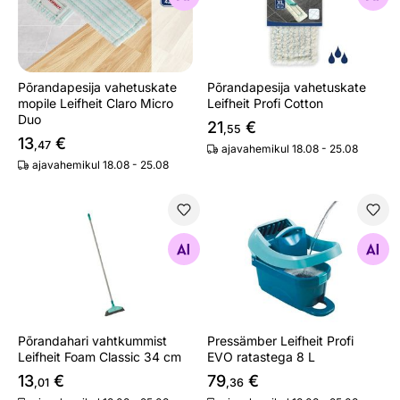
Põrandapesija vahetuskate
Põrandapesija vahetuskate
mopile Leifheit Claro Micro
Leifheit Profi Cotton
Duo
21
€
,55
13
€
,47
ajavahemikul 18.08 - 25.08
ajavahemikul 18.08 - 25.08
Põrandahari vahtkummist Leifheit Foam Classic 34 cm
Pressämber Leifheit Profi EV
Otsi sarnaseid
Otsi sarnaseid
Põrandahari vahtkummist
Pressämber Leifheit Profi
Leifheit Foam Classic 34 cm
EVO ratastega 8 L
13
€
79
€
,01
,36