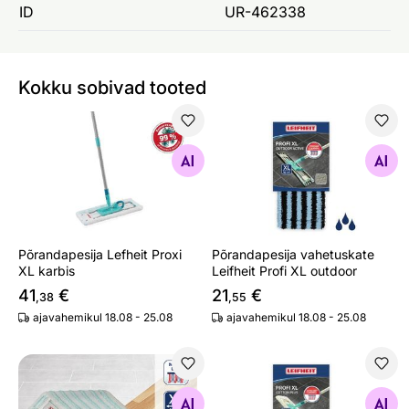
ID
UR-462338
Kokku sobivad tooted
Põrandapesija Lefheit Proxi XL karbis
Põrandapesija vahetuskate Le
Otsi sarnaseid
Otsi sarnaseid
Põrandapesija Lefheit Proxi
Põrandapesija vahetuskate
XL karbis
Leifheit Profi XL outdoor
41
€
21
€
,38
,55
ajavahemikul 18.08 - 25.08
ajavahemikul 18.08 - 25.08
Põrandapesija vahetuskate mopile Leifheit Claro Micro 
Põrandapesija vahetuskate Le
Otsi sarnaseid
Otsi sarnaseid