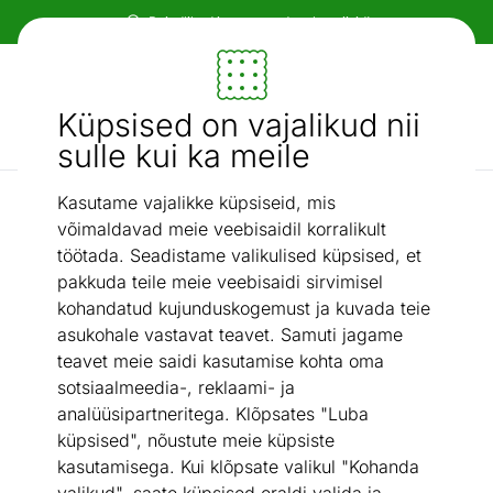
Paindlikud ja mugavad makseviisid!
Mööbel ja sisustus - ON24
Küpsised on vajalikud nii
Otsi...
AI otsing
sulle kui ka meile
Kasutame vajalikke küpsiseid, mis
Tolmuharjad
Tolmuhari Leifheit Dusty
/
võimaldavad meie veebisaidil korralikult
töötada. Seadistame valikulised küpsised, et
pakkuda teile meie veebisaidi sirvimisel
kohandatud kujunduskogemust ja kuvada teie
asukohale vastavat teavet. Samuti jagame
teavet meie saidi kasutamise kohta oma
sotsiaalmeedia-, reklaami- ja
analüüsipartneritega. Klõpsates "Luba
küpsised", nõustute meie küpsiste
kasutamisega. Kui klõpsate valikul "Kohanda