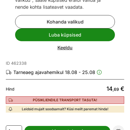
valikud", saate küpsised eraldi valida ja
nende kohta lisateavet vaadata.
Kohanda valikud
Go to slide 1
Go to slide 2
Luba küpsised
Vaata sarnaseid
Keeldu
Tolmuhari Leifheit Dusty
ID 462338
Tarneaeg ajavahemikul 18.08 - 25.08
14
€
Hind
,69
PÜSIKLIENDILE TRANSPORT TASUTA!
Leidsid mujalt soodsamalt? Küsi meilt paremat hinda!