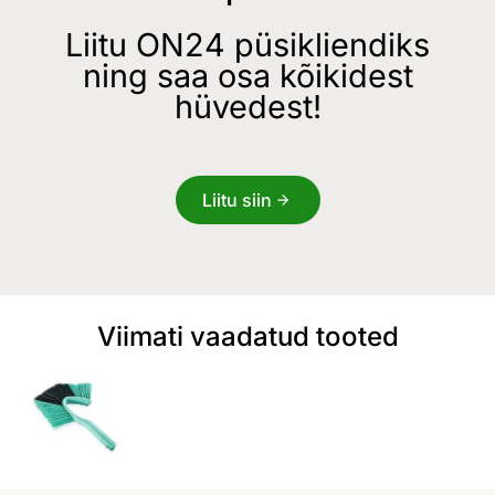
Liitu ON24 püsikliendiks
ning saa osa kõikidest
hüvedest!
Liitu siin
Viimati vaadatud tooted