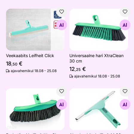
Veekaabits Leifheit Click
Universaalne hari XtraClean
Otsi sarnaseid
Otsi sarnaseid
Veekaabits Leifheit Click
Universaalne hari XtraClean
30 cm
18
€
,50
12
€
,25
ajavahemikul 18.08 - 25.08
ajavahemikul 18.08 - 25.08
Parketihari Leifheit XtraClean Collect Plus 30 cm
Aknakaabits Leifheit M 28 c
Otsi sarnaseid
Otsi sarnaseid