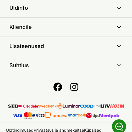
Üldinfo
Kliendile
Lisateenused
Suhtlus
Üldtingimused
Privaatsus ja andmekaitse
Küpsised