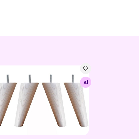
oodile 90x200 cm
nos voodijalgade komplekt Saar retro 18 cm
Otsi sarnaseid