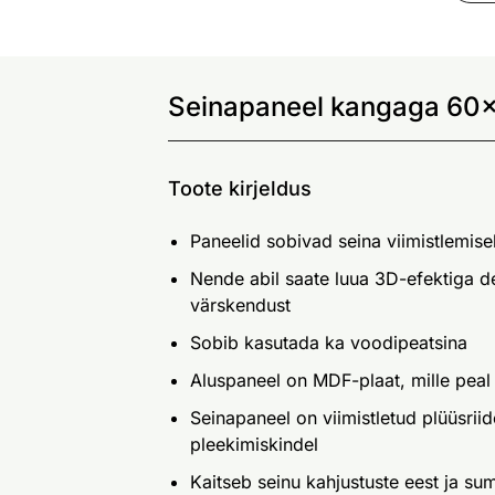
Seinapaneel kangaga 60x
Toote kirjeldus
Paneelid sobivad seina viimistlemise
Nende abil saate luua 3D-efektiga de
värskendust
Sobib kasutada ka voodipeatsina
Aluspaneel on MDF-plaat, mille pe
Seinapaneel on viimistletud plüüsrii
pleekimiskindel
Kaitseb seinu kahjustuste eest ja s