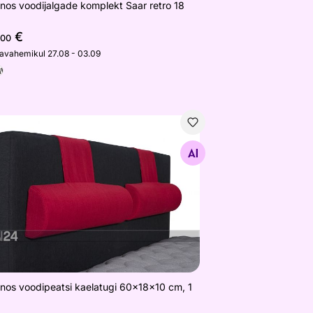
nos voodijalgade komplekt Saar retro 18
€
,00
javahemikul 27.08 - 03.09
nos voodipeatsi kaelatugi 60x18x10 cm, 1 tk
Otsi sarnaseid
nos voodipeatsi kaelatugi 60x18x10 cm, 1