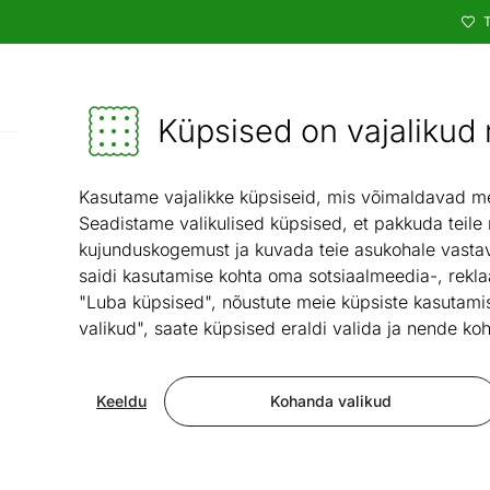
T
Kataloog
Mööbel ja sisustus - ON24
Küpsised on vajalikud n
Lastetuba
Kasutame vajalikke küpsiseid, mis võimaldavad meie
Seadistame valikulised küpsised, et pakkuda teile
kujunduskogemust ja kuvada teie asukohale vastav
saidi kasutamise kohta oma sotsiaalmeedia-, rekla
"Luba küpsised", nõustute meie küpsiste kasutamis
valikud", saate küpsised eraldi valida ja nende koh
Keeldu
Kohanda valikud