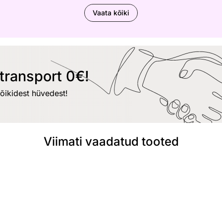
Vaata kõiki
transport 0€!
kõikidest hüvedest!
Viimati vaadatud tooted