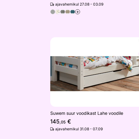
ajavahemikul 27.08 - 03.09
+
Suwem suur voodikast Lahe voodile
Otsi sarnaseid
Suwem suur voodikast Lahe voodile
145
€
,05
ajavahemikul 31.08 - 07.09