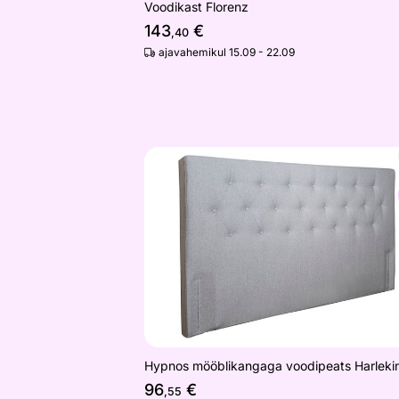
Voodikast Florenz
143
€
,40
ajavahemikul 15.09 - 22.09
Hypnos mööblikangaga voodipeats Ha
Otsi sarnaseid
Hypnos mööblikangaga voodipeats Harleki
96
€
,55