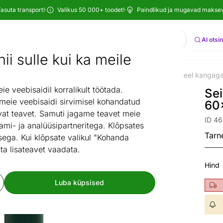
asuta transport!
·
Valikus 50 000+ toodet!
·
Paindlikud ja mugavad maksevi
Otsi
AI otsi
ii sulle kui ka meile
Laste voodid
Lastevoodi lisad
Voodiotsad
Seinapaneel kangag
/
/
/
/
 veebisaidil korralikult töötada.
Se
 meie veebisaidi sirvimisel kohandatud
60
at teavet. Samuti jagame teavet meie
ID 4
ami- ja analüüsipartneritega. Klõpsates
Tarn
ega. Kui klõpsate valikul "Kohanda
ta lisateavet vaadata.
Hind
Luba küpsised