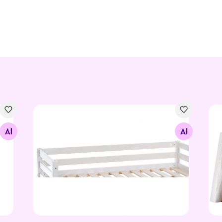
Suwem täispuidust tagumine turvapiire Fantazy v
Hyp
Otsi sarnaseid