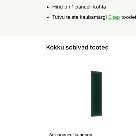
Hind on 1 paneeli kohta
Tutvu teiste kaubamärgi
Eltap
toode
Kokku sobivad tooted
Seinapaneel kangaga
Otsi sarnaseid
Seinapaneel kangaga