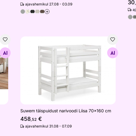
30
ajavahemikul 27.08 - 03.09
a
+
Suwem täispuidust narivoodi Liisa 70x160 cm
Otsi sarnaseid
Suwem täispuidust narivoodi Liisa 70x160 cm
458
€
,52
ajavahemikul 31.08 - 07.09