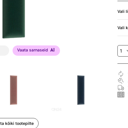
Vali
l
Vali
k
Vaata sarnaseid
ta kõiki tootepilte