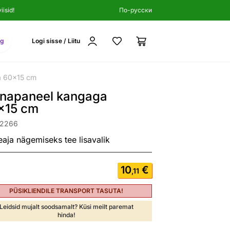
isid!
По-русски
ng
Logi sisse / Liitu
a 60x15 cm
inapaneel kangaga
x15 cm
62266
eaja nägemiseks tee lisavalik
10
€
,11
PÜSIKLIENDILE TRANSPORT TASUTA!
Leidsid mujalt soodsamalt? Küsi meilt paremat
hinda!