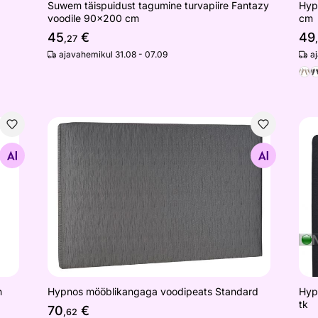
Suwem täispuidust tagumine turvapiire Fantazy
Hyp
voodile 90x200 cm
cm
45
€
49
,27
ajavahemikul 31.08 - 07.09
a
rlekin
Hypnos mööblikangaga voodipeats Standard
Hyp
Otsi sarnaseid
Hyp
n
Hypnos mööblikangaga voodipeats Standard
tk
70
€
,62