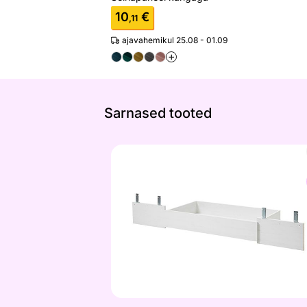
10
€
,11
ajavahemikul 25.08 - 01.09
+
Sarnased tooted
Voodikast Florenz
Otsi sarnaseid