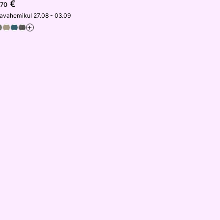
€
,70
javahemikul 27.08 - 03.09
+