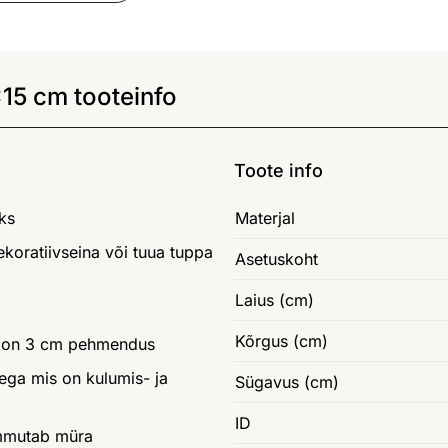
15 cm tooteinfo
Toote info
ks
Materjal
koratiivseina või tuua tuppa
Asetuskoht
Laius (cm)
Kõrgus (cm)
al on 3 cm pehmendus
dega mis on kulumis- ja
Sügavus (cm)
ID
ummutab müra