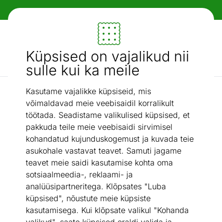
Paindlikud ja mugavad makseviisid!
Mööbel ja sisustus - ON24
Küpsised on vajalikud nii
Otsi...
AI otsing
sulle kui ka meile
Kasutame vajalikke küpsiseid, mis
Koolikotid
Koolikott-ranits Herlitz Loop Plus Green Rex 16 L
/
võimaldavad meie veebisaidil korralikult
töötada. Seadistame valikulised küpsised, et
pakkuda teile meie veebisaidi sirvimisel
kohandatud kujunduskogemust ja kuvada teie
asukohale vastavat teavet. Samuti jagame
teavet meie saidi kasutamise kohta oma
sotsiaalmeedia-, reklaami- ja
analüüsipartneritega. Klõpsates "Luba
küpsised", nõustute meie küpsiste
kasutamisega. Kui klõpsate valikul "Kohanda