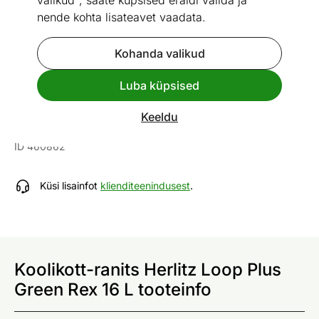
valikud", saate küpsised eraldi valida ja
nende kohta lisateavet vaadata.
Kohanda valikud
Vaata sarnaseid
Luba küpsised
Koolikott-ranits Herlitz Loop Plus
Keeldu
Green Rex 16 L
ID 460862
Küsi lisainfot
klienditeenindusest
.
Koolikott-ranits Herlitz Loop Plus
Green Rex 16 L tooteinfo