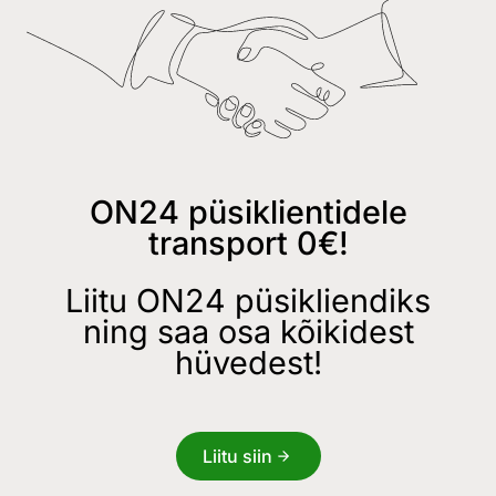
ON24 püsiklientidele
transport 0€!
Liitu ON24 püsikliendiks
ning saa osa kõikidest
hüvedest!
Liitu siin