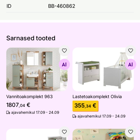
ID
BB-460862
Sarnased tooted
Vannitoakomplekt 963
Lastetoakomplekt Olivia
Otsi sarnaseid
Otsi sarnaseid
Vannitoakomplekt 963
Lastetoakomplekt Olivia
1807
€
355
€
,04
,34
ajavahemikul 17.09 - 24.09
ajavahemikul 17.09 - 24.09
Lastetoakomplekt Olivia
Lastevaip Löbusad autod 1