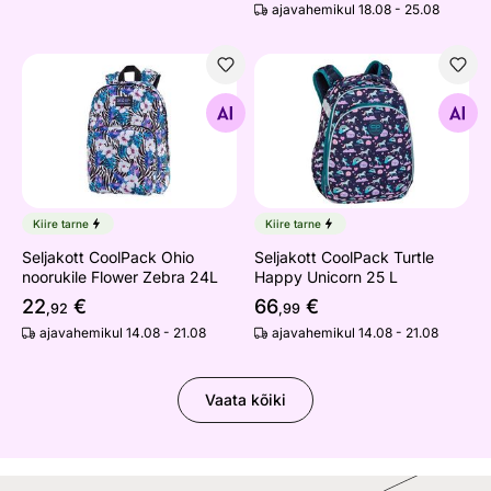
ajavahemikul 18.08 - 25.08
Seljakott CoolPack Ohio noorukile Flower Zebra 24L
Seljakott CoolPack Turtle H
Otsi sarnaseid
Otsi sarnaseid
Kiire tarne
Kiire tarne
Seljakott CoolPack Ohio
Seljakott CoolPack Turtle
noorukile Flower Zebra 24L
Happy Unicorn 25 L
22
€
66
€
,92
,99
ajavahemikul 14.08 - 21.08
ajavahemikul 14.08 - 21.08
Vaata kõiki