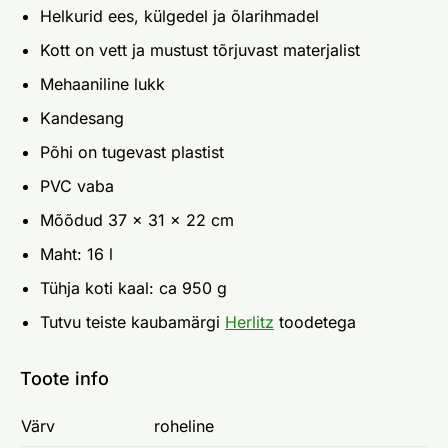
Helkurid ees, külgedel ja õlarihmadel
Kott on vett ja mustust tõrjuvast materjalist
Mehaaniline lukk
Kandesang
Põhi on tugevast plastist
PVC vaba
Mõõdud 37 x 31 x 22 cm
Maht: 16 l
Tühja koti kaal: ca 950 g
Tutvu teiste kaubamärgi
Herlitz
toodetega
Toote info
Värv
roheline