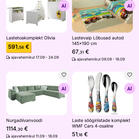
Otsi sarnaseid
Otsi sarnaseid
Lastetoakomplekt Olivia
Lastevaip Löbusad autod
145x190 cm
591
€
,56
67
€
,31
ajavahemikul 17.09 - 24.09
ajavahemikul 09.09 - 16.09
Nurgadiivanvoodi
Laste söögiriistade komplek
Otsi sarnaseid
Otsi sarnaseid
Nurgadiivanvoodi
Laste söögiriistade komplekt
WMF Cars 4-osaline
1114
€
,30
51
€
,16
ajavahemikul 11.09 - 18.09