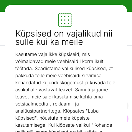
Paindlikud ja mugavad makseviisid!
Mööbel ja sisustus - ON24
Küpsised on vajalikud nii
Otsi...
AI otsing
sulle kui ka meile
Kasutame vajalikke küpsiseid, mis
/
Kaubamärgid
Herlitz
võimaldavad meie veebisaidil korralikult
Herlitz
töötada. Seadistame valikulised küpsised, et
pakkuda teile meie veebisaidi sirvimisel
kohandatud kujunduskogemust ja kuvada teie
Filtreeri / Reasta
asukohale vastavat teavet. Samuti jagame
teavet meie saidi kasutamise kohta oma
sotsiaalmeedia-, reklaami- ja
analüüsipartneritega. Klõpsates "Luba
Koolikott-seljakott Herlitz Ultimate CamouPurple 24 L
küpsised", nõustute meie küpsiste
Otsi sarnaseid
kasutamisega. Kui klõpsate valikul "Kohanda