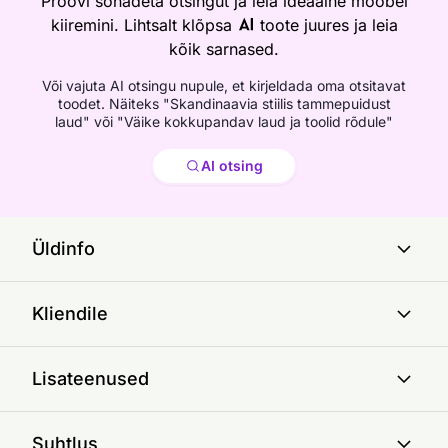
Proovi sõnadeta otsingut ja leia ideaalne mööbel
kiiremini. Lihtsalt klõpsa
toote juures ja leia
kõik sarnased.
Või vajuta AI otsingu nupule, et kirjeldada oma otsitavat
toodet. Näiteks "Skandinaavia stiilis tammepuidust
laud" või "Väike kokkupandav laud ja toolid rõdule"
Otsi
AI otsing
Üldinfo
Kliendile
Lisateenused
Suhtlus