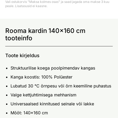
Vali ostukorvis "Maksa kolmes osas" ja saad jagada oma makse 3 kuu
peale. Lisatasusid ei kaasne.
Rooma kardin 140x160 cm
tooteinfo
Toote kirjeldus
Struktuurilise koega poolpimendav kangas
Kanga koostis: 100% Polüester
Lubatud 30 °C õrnpesu või õrn keemiline puhastus
Valge kettjuhtimisega mehhanism
Universaalsed kinnitused seinale või lakke
Mõõt: 140x160 cm