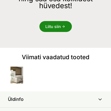
hüvedest!
Liitu siin
Viimati vaadatud tooted
Üldinfo