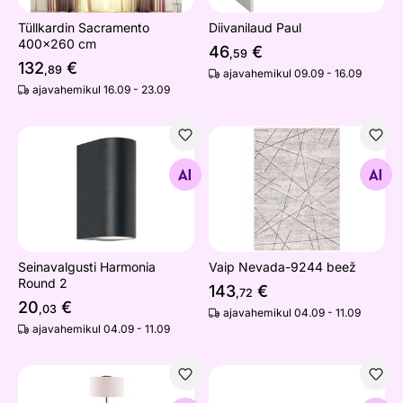
Tüllkardin Sacramento
Diivanilaud Paul
400x260 cm
46
€
,59
132
€
,89
ajavahemikul 09.09 - 16.09
ajavahemikul 16.09 - 23.09
Seinavalgusti Harmonia Round 2
Vaip Nevada-9244 beež
Otsi sarnaseid
Otsi sarnaseid
Seinavalgusti Harmonia
Vaip Nevada-9244 beež
Round 2
143
€
,72
20
€
,03
ajavahemikul 04.09 - 11.09
ajavahemikul 04.09 - 11.09
Põrandalamp Bosco
Nurgadiivanvoodi Bologna 