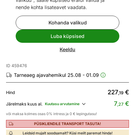
valikud", saate küpsised eraldi valida ja
nende kohta lisateavet vaadata.
Kohanda valikud
Go to slide 1
Go to slide 2
Go to slide 3
Luba küpsised
Vaata sarnaseid
Keeldu
Rooma kardin 140x160 cm
ID 459476
Tarneaeg ajavahemikul 25.08 - 01.09
227
€
Hind
,19
7
€
Järelmaks kuus al.
Kuutasu arvutamine
,27
või maksa kolmes osas 0% intress ja 0 € lepingutasu!
PÜSIKLIENDILE TRANSPORT TASUTA!
Leidsid mujalt soodsamalt? Küsi meilt paremat hinda!