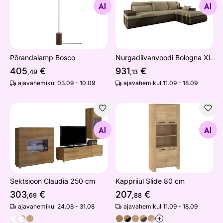
Otsi sarnaseid
Otsi sarnaseid
Põrandalamp Bosco
Nurgadiivanvoodi Bologna XL
405
€
931
€
,49
,13
ajavahemikul 03.09 - 10.09
ajavahemikul 11.09 - 18.09
Sektsioon Claudia 250 cm
Kappriiul Slide 80 cm
Otsi sarnaseid
Otsi sarnaseid
Sektsioon Claudia 250 cm
Kappriiul Slide 80 cm
303
€
207
€
,69
,88
ajavahemikul 24.08 - 31.08
ajavahemikul 11.09 - 18.09
+