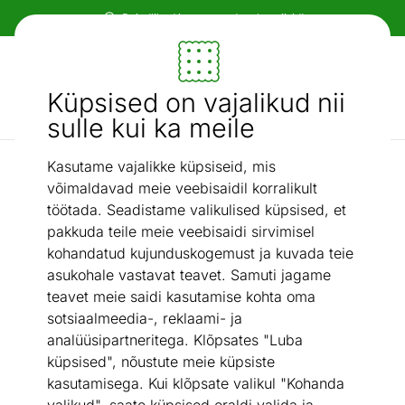
Paindlikud ja mugavad makseviisid!
Mööbel ja sisustus - ON24
Küpsised on vajalikud nii
Otsi...
AI otsing
sulle kui ka meile
Kasutame vajalikke küpsiseid, mis
Kardinad
Rooma kardin 140x160 cm
/
võimaldavad meie veebisaidil korralikult
töötada. Seadistame valikulised küpsised, et
pakkuda teile meie veebisaidi sirvimisel
kohandatud kujunduskogemust ja kuvada teie
asukohale vastavat teavet. Samuti jagame
teavet meie saidi kasutamise kohta oma
sotsiaalmeedia-, reklaami- ja
analüüsipartneritega. Klõpsates "Luba
küpsised", nõustute meie küpsiste
kasutamisega. Kui klõpsate valikul "Kohanda