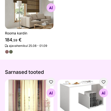
Rooma kardin
Otsi sarnaseid
Rooma kardin
184
€
,59
ajavahemikul 25.08 - 01.09
Sarnased tooted
Tüllkardin Sacramento 400x260 cm
Diivanilaud Paul
Otsi sarnaseid
Otsi sarnaseid