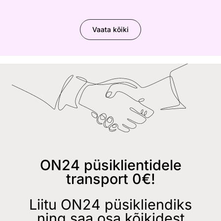
Vaata kõiki
ON24 püsiklientidele
transport 0€!
Liitu ON24 püsikliendiks
ning saa osa kõikidest