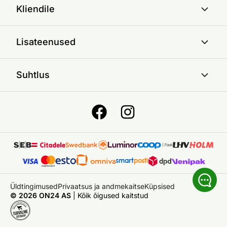
Kliendile
Lisateenused
Suhtlus
Üldtingimused
Privaatsus ja andmekaitse
Küpsised
© 2026 ON24 AS
|
Kõik õigused kaitstud