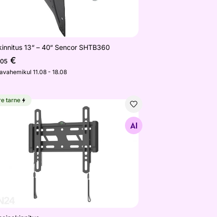
kinnitus 13“ – 40“ Sencor SHTB360
€
,05
javahemikul 11.08 - 18.08
re tarne
seinakinnitus
Otsi sarnaseid