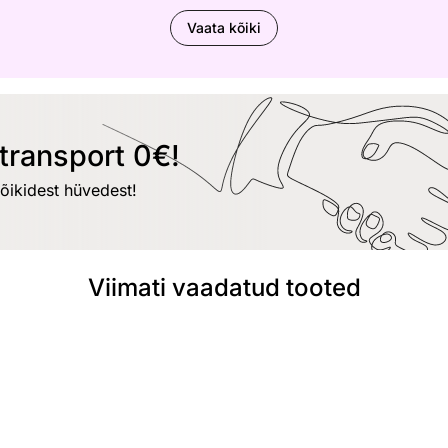
Vaata kõiki
transport 0€!
kõikidest hüvedest!
Viimati vaadatud tooted