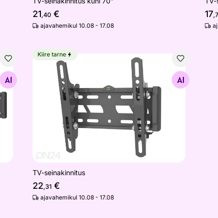
TV-seinakinnitus kuni 70"
TV-s
21
€
17
,40
,
ajavahemikul 10.08 - 17.08
a
Kiire tarne
TV-seinakinnitus
Otsi sarnaseid
TV-seinakinnitus
22
€
,31
ajavahemikul 10.08 - 17.08