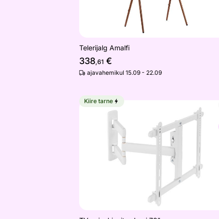
Telerijalg Amalfi
338
€
,61
ajavahemikul 15.09 - 22.09
Kiire tarne
TV-seinakinnitus kuni 70"
Otsi sarnaseid