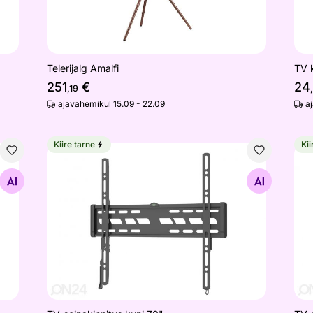
Telerijalg Amalfi
TV 
251
€
24
,19
ajavahemikul 15.09 - 22.09
a
Kiire tarne
Kii
TV-seinakinnitus kuni 70"
TV-
Otsi sarnaseid