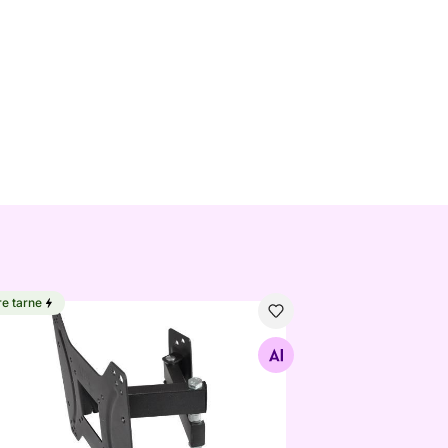
re tarne
kinnitus 13“ – 40“ Sencor SHTB360
Otsi sarnaseid