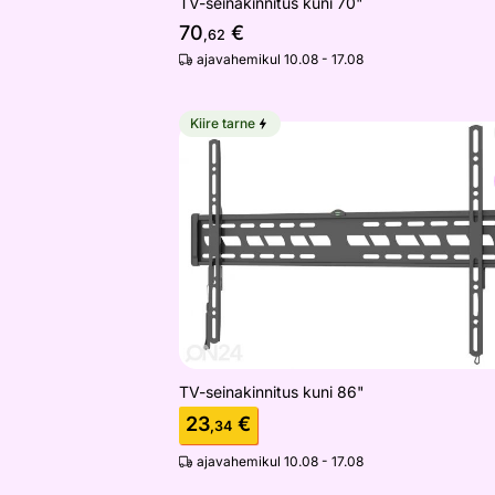
TV-seinakinnitus kuni 70"
70
€
,62
ajavahemikul 10.08 - 17.08
Kiire tarne
TV-seinakinnitus kuni 86"
Otsi sarnaseid
TV-seinakinnitus kuni 86"
23
€
,34
ajavahemikul 10.08 - 17.08