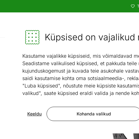
T
Kataloog
Mööbel ja sisustus - ON24
Küpsised on vajalikud n
El
Kasutame vajalikke küpsiseid, mis võimaldavad meie
Seadistame valikulised küpsised, et pakkuda teile
kujunduskogemust ja kuvada teie asukohale vastav
saidi kasutamise kohta oma sotsiaalmeedia-, rekla
"Luba küpsised", nõustute meie küpsiste kasutamis
valikud", saate küpsised eraldi valida ja nende koh
Keeldu
Kohanda valikud