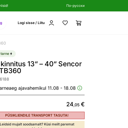
isid!
По-русски
ng
Logi sisse / Liitu
360
 tarne
kinnitus 13“ – 40“ Sencor
TB360
36188
arneaeg ajavahemikul 11.08 - 18.08
24
€
,05
PÜSIKLIENDILE TRANSPORT TASUTA!
Leidsid mujalt soodsamalt? Küsi meilt paremat