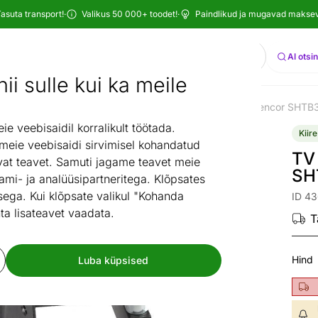
asuta transport!
·
Valikus 50 000+ toodet!
·
Paindlikud ja mugavad maksevi
Otsi
AI otsi
ii sulle kui ka meile
utuba
TV-mööbel
TV-tarvikud
TV kinnitus 13“ – 40“ Sencor SHTB
/
/
/
 veebisaidil korralikult töötada.
Kiire
 meie veebisaidi sirvimisel kohandatud
TV 
at teavet. Samuti jagame teavet meie
SH
ami- ja analüüsipartneritega. Klõpsates
ega. Kui klõpsate valikul "Kohanda
ID 4
ta lisateavet vaadata.
T
Hind
Luba küpsised