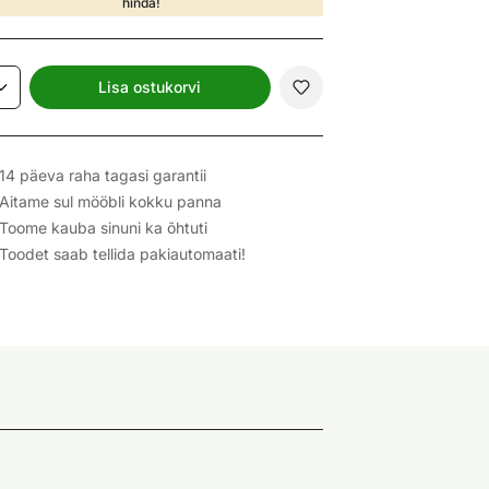
hinda!
Lisa ostukorvi
14 päeva raha tagasi garantii
Aitame sul mööbli kokku panna
Toome kauba sinuni ka õhtuti
Toodet saab tellida pakiautomaati!