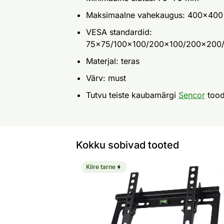
Maksimaalne vahekaugus: 400x40
VESA standardid:
75x75/100x100/200x100/200x200
Materjal: teras
Värv: must
Tutvu teiste kaubamärgi
Sencor
tood
Kokku sobivad tooted
Kiire tarne
TV kinnitus 13" - 40" Sencor SHTB33
Otsi sarnaseid