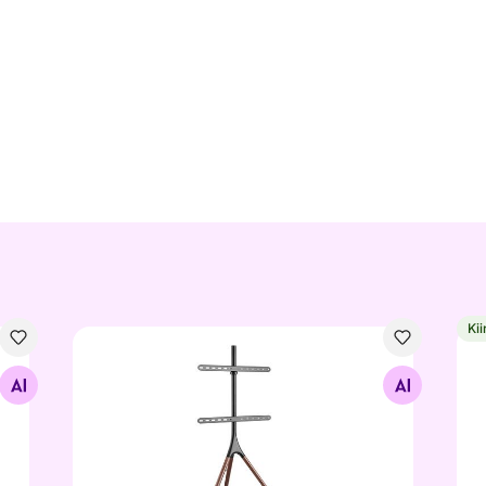
Kii
Telerijalg Amalfi
TV 
Otsi sarnaseid