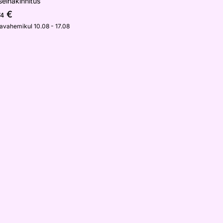
einakinnitus
€
74
javahemikul 10.08 - 17.08