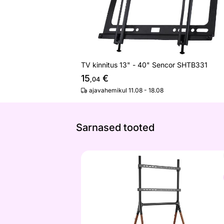
TV kinnitus 13" - 40" Sencor SHTB331
15
€
,04
ajavahemikul 11.08 - 18.08
Sarnased tooted
Telerijalg Amalfi
Otsi sarnaseid