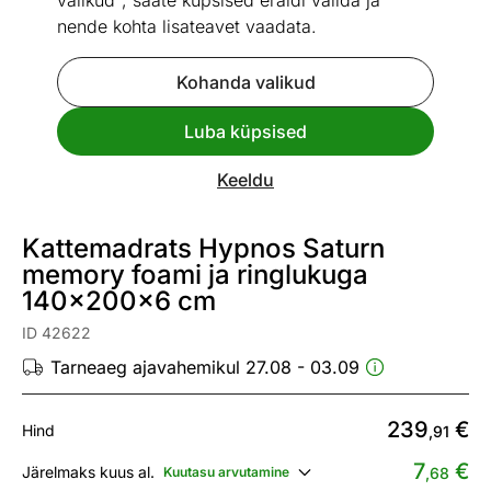
valikud", saate küpsised eraldi valida ja
nende kohta lisateavet vaadata.
Kohanda valikud
Luba küpsised
Go to slide 1
Go to slide 2
Go to slide 3
Mõõtmed
Vaata sarnaseid
Keeldu
Kattemadrats Hypnos Saturn
memory foami ja ringlukuga
140x200x6 cm
ID 42622
Tarneaeg ajavahemikul 27.08 - 03.09
239
€
Hind
,91
7
€
Järelmaks kuus al.
Kuutasu arvutamine
,68