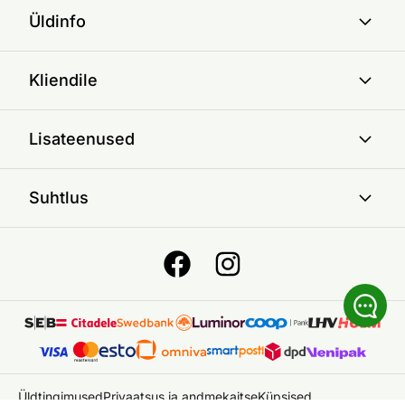
Üldinfo
Kliendile
Lisateenused
Suhtlus
Üldtingimused
Privaatsus ja andmekaitse
Küpsised