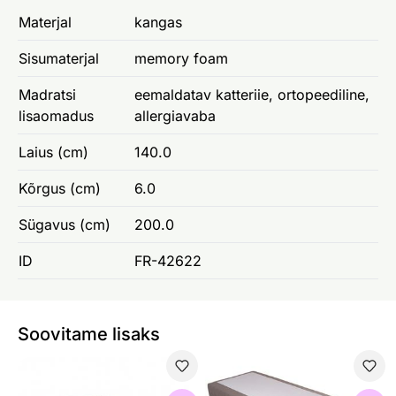
Materjal
kangas
Sisumaterjal
memory foam
Madratsi
eemaldatav katteriie, ortopeediline,
lisaomadus
allergiavaba
Laius (cm)
140.0
Kõrgus (cm)
6.0
Sügavus (cm)
200.0
ID
FR-42622
Soovitame lisaks
Vedrumadrats Hypnos Luna (pocket 1,8, puuvill, vill)
Kušett Hypnos Apollo