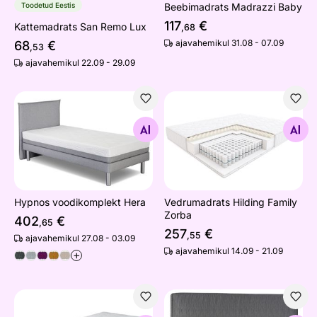
Toodetud Eestis
Beebimadrats Madrazzi Baby
117
€
Kattemadrats San Remo Lux
,68
ajavahemikul 31.08 - 07.09
68
€
,53
ajavahemikul 22.09 - 29.09
Hypnos voodikomplekt Hera
Vedrumadrats Hilding Famil
Otsi sarnaseid
Otsi sarnaseid
Hypnos voodikomplekt Hera
Vedrumadrats Hilding Family
Zorba
402
€
,65
257
€
,55
ajavahemikul 27.08 - 03.09
ajavahemikul 14.09 - 21.09
+
Vedrumadrats Wendre Lux
Hypnos mööblikangaga vood