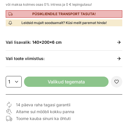
või maksa kolmes osas 0% intress ja 0 € lepingutasu!
PÜSIKLIENDILE TRANSPORT TASUTA!
Leidsid mujalt soodsamalt? Küsi meilt paremat hinda!
Vali
lisavalik:
140x200x6 cm
Vali
toote viimistlus:
Valikud tegemata
14 päeva raha tagasi garantii
Aitame sul mööbli kokku panna
Toome kauba sinuni ka õhtuti