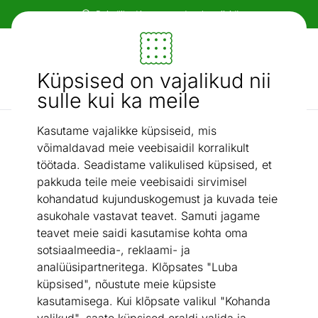
Paindlikud ja mugavad makseviisid!
Mööbel ja sisustus - ON24
Küpsised on vajalikud nii
Otsi...
AI otsing
sulle kui ka meile
Kasutame vajalikke küpsiseid, mis
Kattemadratsid
Kattemadrats Hypnos Saturn memory foami ja ringlukuga
võimaldavad meie veebisaidil korralikult
/
140x200x6 cm
töötada. Seadistame valikulised küpsised, et
pakkuda teile meie veebisaidi sirvimisel
kohandatud kujunduskogemust ja kuvada teie
asukohale vastavat teavet. Samuti jagame
teavet meie saidi kasutamise kohta oma
sotsiaalmeedia-, reklaami- ja
analüüsipartneritega. Klõpsates "Luba
küpsised", nõustute meie küpsiste
kasutamisega. Kui klõpsate valikul "Kohanda