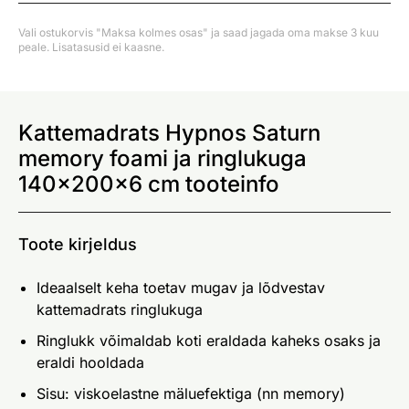
Vali ostukorvis "Maksa kolmes osas" ja saad jagada oma makse 3 kuu
peale. Lisatasusid ei kaasne.
Kattemadrats Hypnos Saturn
memory foami ja ringlukuga
140x200x6 cm tooteinfo
Toote kirjeldus
Ideaalselt keha toetav mugav ja lõdvestav
kattemadrats ringlukuga
Ringlukk võimaldab koti eraldada kaheks osaks ja
eraldi hooldada
Sisu: viskoelastne mäluefektiga (nn memory)