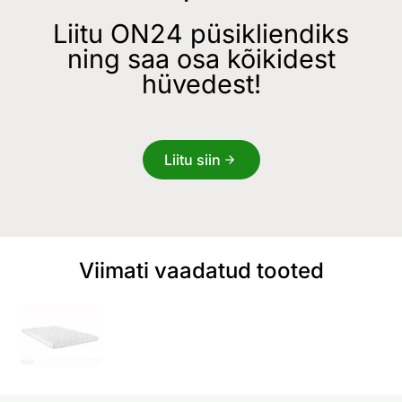
Liitu ON24 püsikliendiks
ning saa osa kõikidest
hüvedest!
Liitu siin
Viimati vaadatud tooted