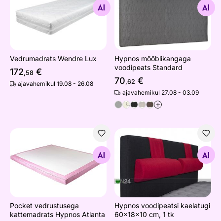
Otsi sarnaseid
Otsi sarnaseid
Vedrumadrats Wendre Lux
Hypnos mööblikangaga
voodipeats Standard
172
€
,58
70
€
,62
ajavahemikul 19.08 - 26.08
ajavahemikul 27.08 - 03.09
+
Pocket vedrustusega kattemadrats Hypnos Atlanta
Hypnos voodipeatsi kaelatug
Otsi sarnaseid
Otsi sarnaseid
Pocket vedrustusega
Hypnos voodipeatsi kaelatugi
kattemadrats Hypnos Atlanta
60x18x10 cm, 1 tk