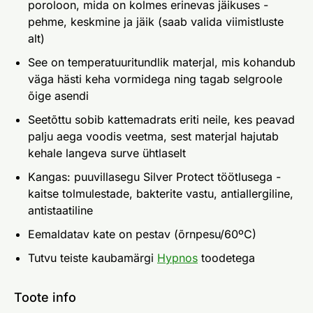
poroloon, mida on kolmes erinevas jäikuses -
pehme, keskmine ja jäik (saab valida viimistluste
alt)
See on temperatuuritundlik materjal, mis kohandub
väga hästi keha vormidega ning tagab selgroole
õige asendi
Seetõttu sobib kattemadrats eriti neile, kes peavad
palju aega voodis veetma, sest materjal hajutab
kehale langeva surve ühtlaselt
Kangas: puuvillasegu Silver Protect töötlusega -
kaitse tolmulestade, bakterite vastu, antiallergiline,
antistaatiline
Eemaldatav kate on pestav (õrnpesu/60ºC)
Tutvu teiste kaubamärgi
Hypnos
toodetega
Toote info