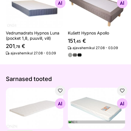
Otsi sarnaseid
Otsi sarnaseid
Vedrumadrats Hypnos Luna
Kušett Hypnos Apollo
(pocket 1,8, puuvill, vill)
151
€
,45
201
€
,78
ajavahemikul 27.08 - 03.09
ajavahemikul 27.08 - 03.09
Sarnased tooted
Kattemadrats San Remo Lux
Beebimadrats Madrazzi Bab
Otsi sarnaseid
Otsi sarnaseid