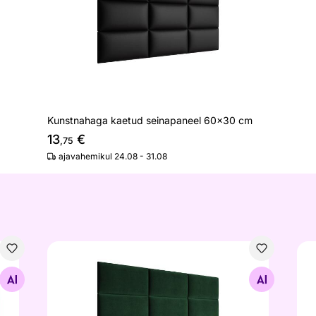
Kunstnahaga kaetud seinapaneel 60x30 cm
13
€
,75
ajavahemikul 24.08 - 31.08
cm
Kangaga kaetud seinapaneel 60x30 cm
Kan
Otsi sarnaseid