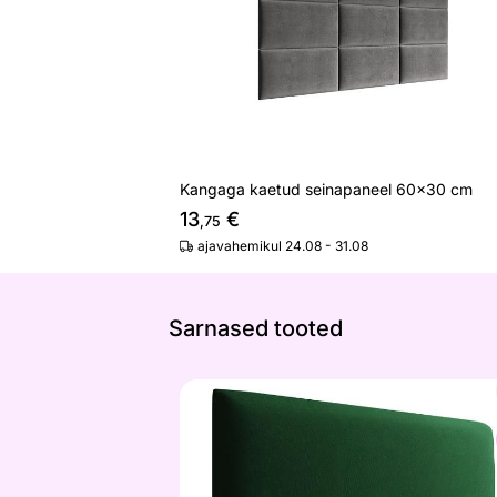
Kangaga kaetud seinapaneel 60x30 cm
13
€
,75
ajavahemikul 24.08 - 31.08
Sarnased tooted
Kangaga kaetud seinapaneel 50x30 
Otsi sarnaseid