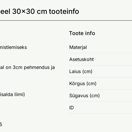
eel 30x30 cm tooteinfo
Toote info
imistlemiseks
Materjal
Asetuskoht
peal on 3cm pehmendus ja
Laius (cm)
Kõrgus (cm)
isalda liimi)
Sügavus (cm)
ID
35