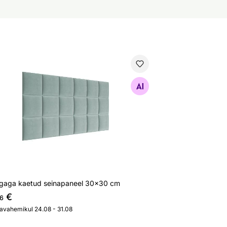
gaga kaetud seinapaneel 30x30 cm
Otsi sarnaseid
gaga kaetud seinapaneel 30x30 cm
€
6
javahemikul 24.08 - 31.08