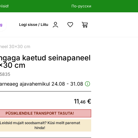
isid!
По-русски
ng
Logi sisse / Liitu
neel 30x30 cm
ngaga kaetud seinapaneel
x30 cm
05835
arneaeg ajavahemikul 24.08 - 31.08
11
€
,46
PÜSIKLIENDILE TRANSPORT TASUTA!
Leidsid mujalt soodsamalt? Küsi meilt paremat
hinda!