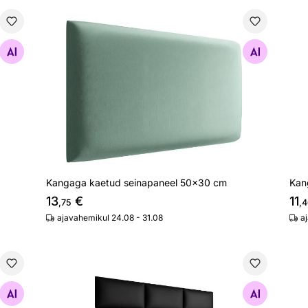
cm
Kangaga kaetud seinapaneel 50x30 cm
Kan
Otsi sarnaseid
Kangaga kaetud seinapaneel 50x30 cm
Kan
13
€
11
,75
,4
ajavahemikul 24.08 - 31.08
a
cm
Kunstnahaga kaetud seinapaneel 60x30 cm
Otsi sarnaseid