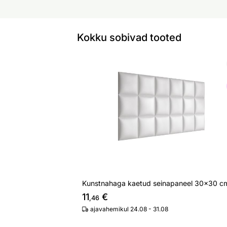
Kokku sobivad tooted
Kunstnahaga kaetud seinapaneel 30
Otsi sarnaseid
Kunstnahaga kaetud seinapaneel 30x30 c
11
€
,46
ajavahemikul 24.08 - 31.08