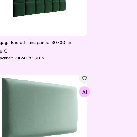
gaga kaetud seinapaneel 30x30 cm
€
6
javahemikul 24.08 - 31.08
gaga kaetud seinapaneel 70x40 cm
Otsi sarnaseid