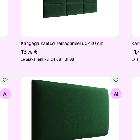
Kangaga kaetud seinapaneel 60x30 cm
Kan
13
€
11
,75
,4
ajavahemikul 24.08 - 31.08
a
cm
Kangaga kaetud seinapaneel 70x40 cm
Kan
Otsi sarnaseid