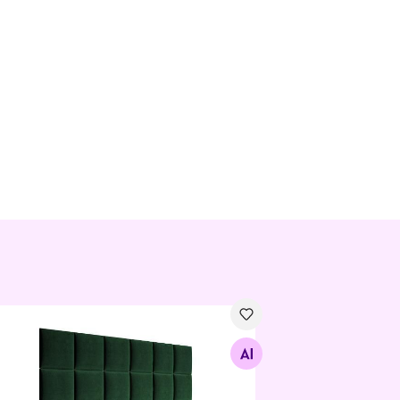
gaga kaetud seinapaneel 30x30 cm
Otsi sarnaseid