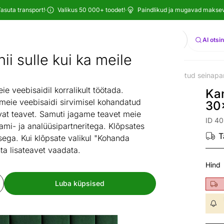
asuta transport!
·
Valikus 50 000+ toodet!
·
Paindlikud ja mugavad maksevi
Otsi
AI otsi
ii sulle kui ka meile
ste voodid
Lastevoodi lisad
Voodiotsad
Kangaga kaetud seinapa
/
/
/
 veebisaidil korralikult töötada.
Ka
 meie veebisaidi sirvimisel kohandatud
30
at teavet. Samuti jagame teavet meie
ID 4
ami- ja analüüsipartneritega. Klõpsates
T
ega. Kui klõpsate valikul "Kohanda
ta lisateavet vaadata.
Hind
Luba küpsised