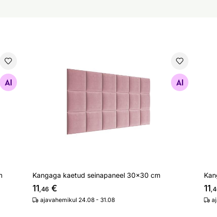
x30 cm
Kangaga kaetud seinapaneel 30x30 cm
Kan
Otsi sarnaseid
m
Kangaga kaetud seinapaneel 30x30 cm
Kan
11
€
11
,46
,4
ajavahemikul 24.08 - 31.08
a