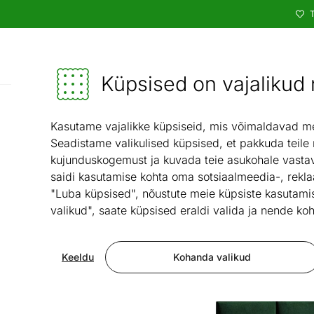
T
Kataloog
Mööbel ja sisustus - ON24
Küpsised on vajalikud n
Lastetuba
La
/
Kasutame vajalikke küpsiseid, mis võimaldavad meie
Seadistame valikulised küpsised, et pakkuda teile
kujunduskogemust ja kuvada teie asukohale vastav
saidi kasutamise kohta oma sotsiaalmeedia-, rekla
"Luba küpsised", nõustute meie küpsiste kasutamis
valikud", saate küpsised eraldi valida ja nende koh
Keeldu
Kohanda valikud