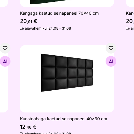
Kangaga kaetud seinapaneel 70x40 cm
Kan
20
€
20
,91
ajavahemikul 24.08 - 31.08
a
cm
Kunstnahaga kaetud seinapaneel 40x30 cm
Otsi sarnaseid
Kunstnahaga kaetud seinapaneel 40x30 cm
12
€
,46
ajavahemikul 24.08 - 31.08