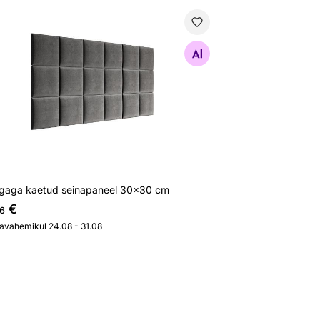
gaga kaetud seinapaneel 30x30 cm
Otsi sarnaseid
gaga kaetud seinapaneel 30x30 cm
€
6
javahemikul 24.08 - 31.08