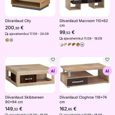
Diivanilaud City
Diivanilaud Macroom 110x62
cm
200
€
,30
99
€
,52
ajavahemikul 17.09 - 24.09
ajavahemikul 11.09 - 18.09
+
Diivanilaud Skibbereen 90x94 cm
Diivanilaud Cloghroe 118x7
Otsi sarnaseid
Otsi sarnaseid
Diivanilaud Skibbereen
Diivanilaud Cloghroe 118x74
90x94 cm
cm
149
€
162
€
,32
,65
ajavahemikul 11.09 - 18.09
ajavahemikul 11.09 - 18.09