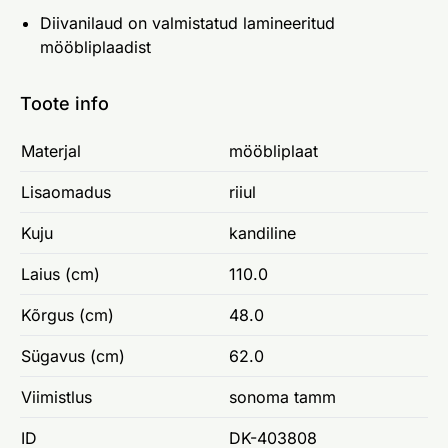
Diivanilaud on valmistatud lamineeritud
mööbliplaadist
Toote info
Materjal
mööbliplaat
Lisaomadus
riiul
Kuju
kandiline
Laius (cm)
110.0
Kõrgus (cm)
48.0
Sügavus (cm)
62.0
Viimistlus
sonoma tamm
ID
DK-403808