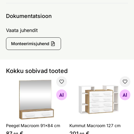
Dokumentatsioon
Vaata juhendit
Monteerimisjuhend
Kokku sobivad tooted
Peegel Macroom 91x84 cm
Kummut Macroom 127 cm
Otsi sarnaseid
Otsi sarnaseid
Peegel Macroom 91x84 cm
Kummut Macroom 127 cm
87
€
201
€