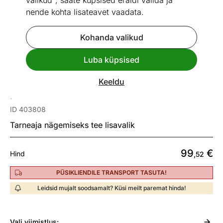
valikud", saate küpsised eraldi valida ja
nende kohta lisateavet vaadata.
Kohanda valikud
Go to slide 1
Go to slide 2
Go to slide 3
Go to slide 4
Go to slide 5
Go to slide 6
Go to slide 7
Go to slide 8
Go to slide 9
Go to slide 10
Go to slide 11
Go to slide 
Luba küpsised
Mõõtmed
Vaata sarnaseid
Keeldu
Diivanilaud Macroom 110x62 cm
ID 403808
Tarneaja nägemiseks tee lisavalik
99
€
Hind
,52
PÜSIKLIENDILE TRANSPORT TASUTA!
Leidsid mujalt soodsamalt? Küsi meilt paremat hinda!
Vali
viimistlus: