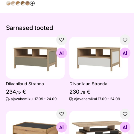
+
Sarnased tooted
Diivanilaud Stranda
Diivanilaud Stranda
Otsi sarnaseid
Otsi sarnaseid
Diivanilaud Stranda
Diivanilaud Stranda
234
€
230
€
,15
,78
ajavahemikul 17.09 - 24.09
ajavahemikul 17.09 - 24.09
Diivanilaud City
Diivanilaud Macroom 110x6
Otsi sarnaseid
Otsi sarnaseid