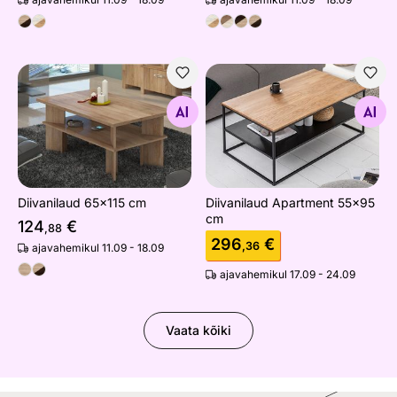
Diivanilaud 65x115 cm
Diivanilaud Apartment 55x9
Otsi sarnaseid
Otsi sarnaseid
Diivanilaud 65x115 cm
Diivanilaud Apartment 55x95
cm
124
€
,88
296
€
,36
ajavahemikul 11.09 - 18.09
ajavahemikul 17.09 - 24.09
Vaata kõiki