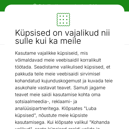
Paindlikud ja mugavad makseviisid!
Mööbel ja sisustus - ON24
Küpsised on vajalikud nii
Otsi...
AI otsing
sulle kui ka meile
Kasutame vajalikke küpsiseid, mis
Kandiline
Diivanilaud Macroom 110x62 cm
/
võimaldavad meie veebisaidil korralikult
töötada. Seadistame valikulised küpsised, et
pakkuda teile meie veebisaidi sirvimisel
kohandatud kujunduskogemust ja kuvada teie
asukohale vastavat teavet. Samuti jagame
teavet meie saidi kasutamise kohta oma
sotsiaalmeedia-, reklaami- ja
analüüsipartneritega. Klõpsates "Luba
küpsised", nõustute meie küpsiste
kasutamisega. Kui klõpsate valikul "Kohanda