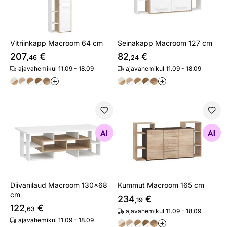
Vitriinkapp Macroom 64 cm
Seinakapp Macroom 127 cm
207
€
82
€
,46
,24
ajavahemikul 11.09 - 18.09
ajavahemikul 11.09 - 18.09
+
+
Diivanilaud Macroom 130x68 cm
Kummut Macroom 165 cm
Otsi sarnaseid
Otsi sarnaseid
Diivanilaud Macroom 130x68
Kummut Macroom 165 cm
cm
234
€
,19
122
€
,63
ajavahemikul 11.09 - 18.09
ajavahemikul 11.09 - 18.09
+