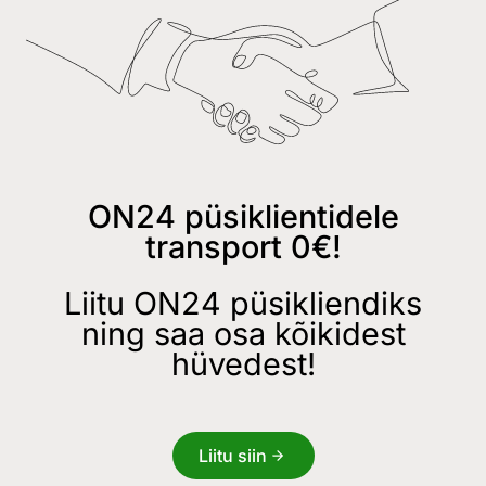
ON24 püsiklientidele
transport 0€!
Liitu ON24 püsikliendiks
ning saa osa kõikidest
hüvedest!
Liitu siin