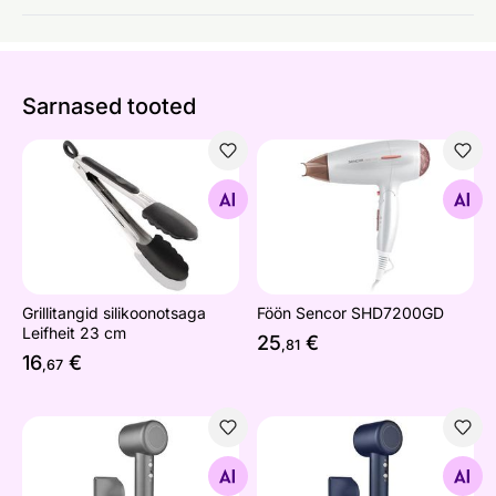
Sarnased tooted
Grillitangid silikoonotsaga Leifheit 23 cm
Föön Sencor SHD7200GD
Otsi sarnaseid
Otsi sarnaseid
Grillitangid silikoonotsaga
Föön Sencor SHD7200GD
Leifheit 23 cm
25
€
,81
16
€
,67
Kiire õhuvooluga föön Sencor SHD8510SL
Kiire õhuvooluga föön Senc
Otsi sarnaseid
Otsi sarnaseid