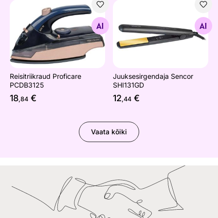
Reisitriikraud Proficare PCDB3125
Juuksesirgendaja Sencor S
Otsi sarnaseid
Otsi sarnaseid
Reisitriikraud Proficare
Juuksesirgendaja Sencor
PCDB3125
SHI131GD
18
€
12
€
,84
,44
Vaata kõiki