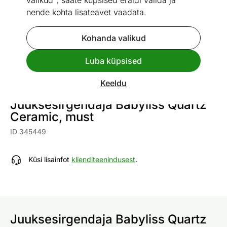
valikud", saate küpsised eraldi valida ja
nende kohta lisateavet vaadata.
Kohanda valikud
Go to slide 1
Go to slide 2
Go to slide 3
Go to slide 4
Luba küpsised
Vaata sarnaseid
Keeldu
Juuksesirgendaja Babyliss Quartz
Ceramic, must
ID 345449
Küsi lisainfot
klienditeenindusest
.
Juuksesirgendaja Babyliss Quartz