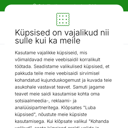
Paindlikud ja mugavad makseviisid!
Mööbel ja sisustus - ON24
Küpsised on vajalikud nii
Otsi...
AI otsing
sulle kui ka meile
Kasutame vajalikke küpsiseid, mis
Sirgendajad
Juuksesirgendaja Babyliss Quartz Ceramic, must
/
võimaldavad meie veebisaidil korralikult
töötada. Seadistame valikulised küpsised, et
pakkuda teile meie veebisaidi sirvimisel
kohandatud kujunduskogemust ja kuvada teie
asukohale vastavat teavet. Samuti jagame
teavet meie saidi kasutamise kohta oma
sotsiaalmeedia-, reklaami- ja
analüüsipartneritega. Klõpsates "Luba
küpsised", nõustute meie küpsiste
kasutamisega. Kui klõpsate valikul "Kohanda