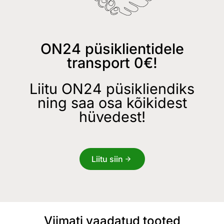
ON24 püsiklientidele
transport 0€!
Liitu ON24 püsikliendiks
ning saa osa kõikidest
hüvedest!
Liitu siin
Viimati vaadatud tooted