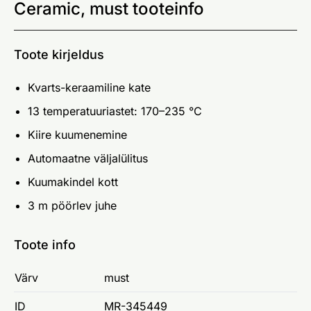
Ceramic, must tooteinfo
Toote kirjeldus
Kvarts-keraamiline kate
13 temperatuuriastet: 170–235 °C
Kiire kuumenemine
Automaatne väljalülitus
Kuumakindel kott
3 m pöörlev juhe
Toote info
Värv
must
ID
MR-345449