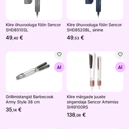
Kiire õhuvooluga föön Sencor
Kiire õhuvooluga föön Sencor
SHD8510SL
SHD8520BL, sinine
49
€
49
€
,40
,53
Grillimistangid Barbecook Army Style 38 cm
Kiire märgade juuste sirgen
Otsi sarnaseid
Otsi sarnaseid
Grillimistangid Barbecook
Kiire märgade juuste
Army Style 38 cm
sirgendaja Sencor Artemiss
SHI9100RS
35
€
,14
138
€
,06