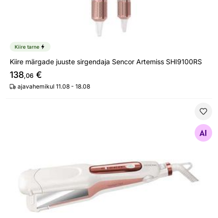
Kiire tarne
Kiire märgade juuste sirgendaja Sencor Artemiss SHI9100RS
138
€
,06
ajavahemikul 11.08 - 18.08
Juuksesirgendaja lisaplaatidega Sencor
Otsi sarnaseid