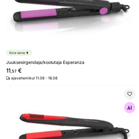
Kiire tarne
Juuksesirgendaja/koolutaja Esperanza
11
€
,57
ajavahemikul 11.08 - 18.08
Juuksesirgendaja- koolutaja Esperanza EBP004
Otsi sarnaseid