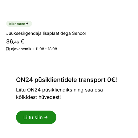
Kiire tarne
Juuksesirgendaja lisaplaatidega Sencor
36
€
,46
ajavahemikul 11.08 - 18.08
ON24 püsiklientidele transport 0€!
Liitu ON24 püsikliendiks ning saa osa
kõikidest hüvedest!
Liitu siin