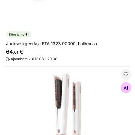
Kiire tarne
Juuksesirgendaja ETA 1323 90000, hall/roosa
64
€
,01
ajavahemikul 13.08 - 20.08
Kiire märgade juuste sirgendaja Sencor Artemiss SHI91
Otsi sarnaseid