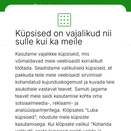
Paindlikud ja mugavad makseviisid!
Mööbel ja sisustus - ON24
Küpsised on vajalikud nii
Otsi...
AI otsing
sulle kui ka meile
Kasutame vajalikke küpsiseid, mis
Kunstkiust vaibad
Vaip 80x150 cm
/
võimaldavad meie veebisaidil korralikult
töötada. Seadistame valikulised küpsised, et
pakkuda teile meie veebisaidi sirvimisel
kohandatud kujunduskogemust ja kuvada teie
asukohale vastavat teavet. Samuti jagame
teavet meie saidi kasutamise kohta oma
sotsiaalmeedia-, reklaami- ja
analüüsipartneritega. Klõpsates "Luba
küpsised", nõustute meie küpsiste
kasutamisega. Kui klõpsate valikul "Kohanda