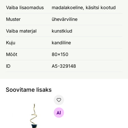
Vaiba lisaomadus
madalakoeline, käsitsi kootud
Muster
ühevärviline
Vaiba materjal
kunstkiud
Kuju
kandiline
Mõõt
80x150
ID
A5-329148
Soovitame lisaks
Vaas Eden, kuldne
Otsi sarnaseid