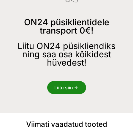
ON24 püsiklientidele
transport 0€!
Liitu ON24 püsikliendiks
ning saa osa kõikidest
hüvedest!
Liitu siin
Viimati vaadatud tooted