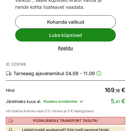
valikud", saate küpsised eraldi valida ja
nende kohta lisateavet vaadata.
Kohanda valikud
Go to slide 1
Go to slide 2
Go to slide 3
Go to slide 4
Luba küpsised
Mõõtmed
Vaata sarnaseid
Keeldu
Vaip 80x150 cm
ID 329148
Tarneaeg ajavahemikul 04.09 - 11.09
169
€
Hind
,18
5
€
Järelmaks kuus al.
Kuutasu arvutamine
,41
või maksa kolmes osas 0% intress ja 0 € lepingutasu!
PÜSIKLIENDILE TRANSPORT TASUTA!
Leidsid mujalt soodsamalt? Küsi meilt paremat hinda!