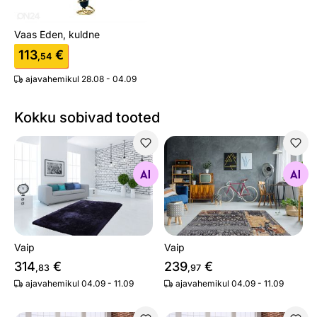
Vaas Eden, kuldne
113
€
,54
ajavahemikul 28.08 - 04.09
Kokku sobivad tooted
Vaip
Vaip
Otsi sarnaseid
Otsi sarnaseid
Vaip
Vaip
314
€
239
€
,83
,97
ajavahemikul 04.09 - 11.09
ajavahemikul 04.09 - 11.09