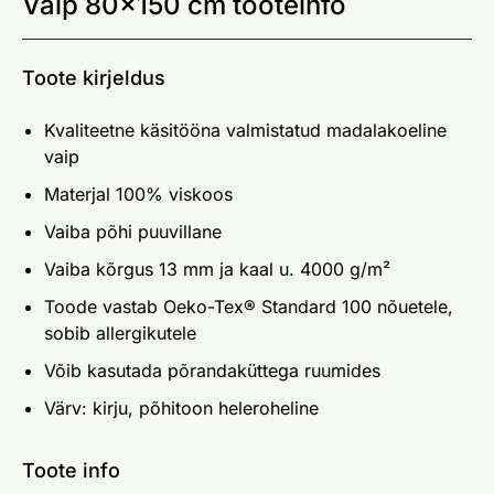
Vaip 80x150 cm tooteinfo
Toote kirjeldus
Kvaliteetne käsitööna valmistatud madalakoeline
vaip
Materjal 100% viskoos
Vaiba põhi puuvillane
Vaiba kõrgus 13 mm ja kaal u. 4000 g/m²
Toode vastab Oeko-Tex® Standard 100 nõuetele,
sobib allergikutele
Võib kasutada põrandaküttega ruumides
Värv: kirju, põhitoon heleroheline
Toote info