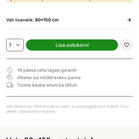
Vali
lisavalik:
80x150 cm
Lisa ostukorvi
14 päeva raha tagasi garantii
Aitame sul mööbli kokku panna
Toome kauba sinuni ka õhtuti
Vali ostukorvis "Maksa kolmes osas" ja saad jagada oma makse 3 kuu
peale. Lisatasusid ei kaasne.