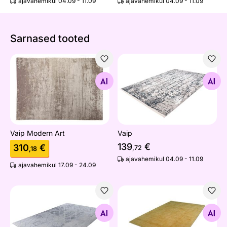
ajavahemikul 04.09 - 11.09
ajavahemikul 04.09 - 11.09
Sarnased tooted
Vaip Modern Art
Vaip
Otsi sarnaseid
Otsi sarnaseid
Vaip Modern Art
Vaip
139
€
310
€
,72
,18
ajavahemikul 04.09 - 11.09
ajavahemikul 17.09 - 24.09
Vaip
Viskoosvaip
Otsi sarnaseid
Otsi sarnaseid