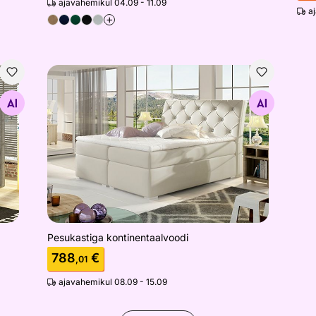
ajavahemikul 04.09 - 11.09
a
+
Pesukastiga kontinentaalvoodi
Otsi sarnaseid
Pesukastiga kontinentaalvoodi
788
€
,01
ajavahemikul 08.09 - 15.09