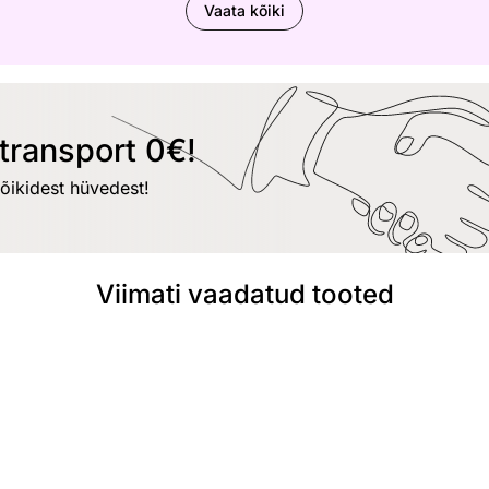
Vaata kõiki
transport 0€!
kõikidest hüvedest!
Viimati vaadatud tooted