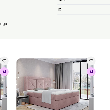
ID
tega
Pesukastiga kontinentaalvoodi
Otsi sarnaseid