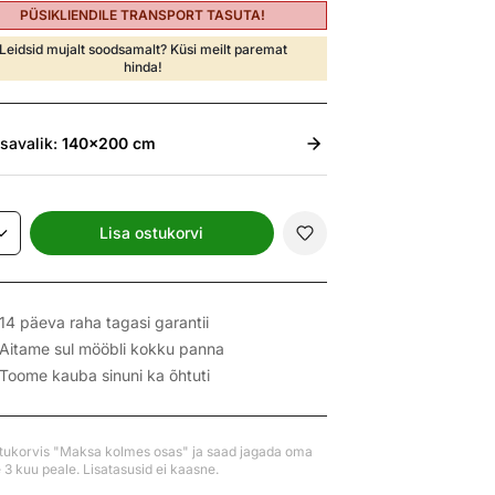
PÜSIKLIENDILE TRANSPORT TASUTA!
Leidsid mujalt soodsamalt? Küsi meilt paremat
hinda!
isavalik:
140x200 cm
Lisa ostukorvi
14 päeva raha tagasi garantii
Aitame sul mööbli kokku panna
Toome kauba sinuni ka õhtuti
stukorvis "Maksa kolmes osas" ja saad jagada oma
3 kuu peale. Lisatasusid ei kaasne.