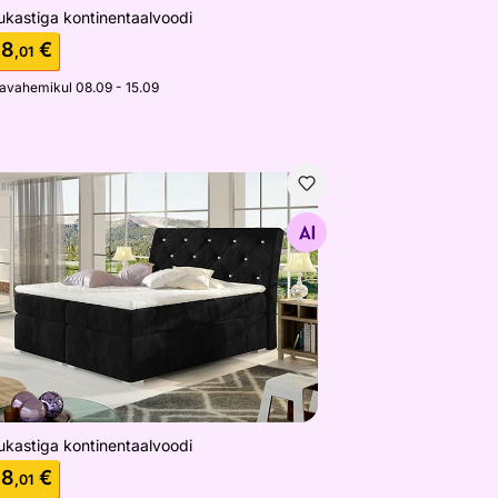
ukastiga kontinentaalvoodi
88
€
,01
javahemikul 08.09 - 15.09
ukastiga kontinentaalvoodi
Otsi sarnaseid
ukastiga kontinentaalvoodi
88
€
,01