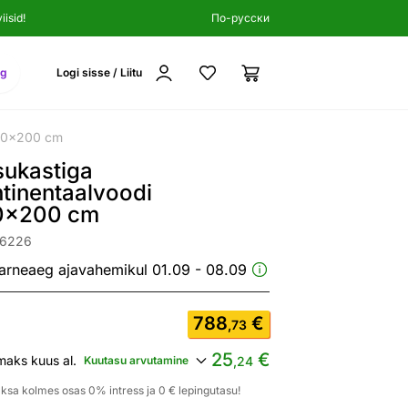
isid!
По-русски
ng
Logi sisse / Liitu
140x200 cm
sukastiga
tinentaalvoodi
0x200 cm
26226
arneaeg ajavahemikul 01.09 - 08.09
788
€
,73
25
€
maks kuus al.
Kuutasu arvutamine
,24
ksa kolmes osas 0% intress ja 0 € lepingutasu!