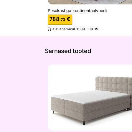
Pesukastiga kontinentaalvoodi
788
€
,73
ajavahemikul 01.09 - 08.09
Sarnased tooted
Pesukastiga kontinentaalvoodi Camm
Otsi sarnaseid