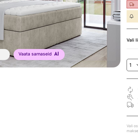
Vali
l
Vaata sarnaseid
Vali o
makse 