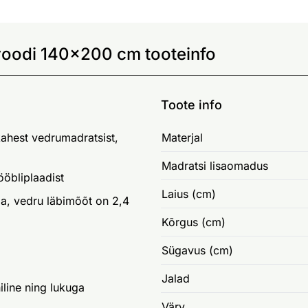
voodi 140x200 cm tooteinfo
Toote info
ahest vedrumadratsist,
Materjal
Madratsi lisaomadus
ööbliplaadist
Laius (cm)
a, vedru läbimõõt on 2,4
Kõrgus (cm)
Sügavus (cm)
Jalad
iline ning lukuga
Värv