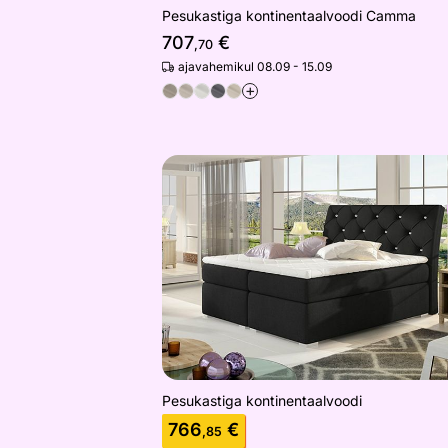
Pesukastiga kontinentaalvoodi Camma
707
€
,70
ajavahemikul 08.09 - 15.09
+
Pesukastiga kontinentaalvoodi
Otsi sarnaseid
Pesukastiga kontinentaalvoodi
766
€
,85