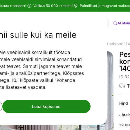
asuta transport!
·
Valikus 50 000+ toodet!
·
Paindlikud ja mugavad maksevi
Otsi
AI otsi
ii sulle kui ka meile
uba
Voodid
Kontinentaalvoodid
Pesukastiga kontinentaalvoodi 
/
/
/
 veebisaidil korralikult töötada.
Pe
 meie veebisaidi sirvimisel kohandatud
kon
at teavet. Samuti jagame teavet meie
14
ami- ja analüüsipartneritega. Klõpsates
ID 3
ega. Kui klõpsate valikul "Kohanda
T
ta lisateavet vaadata.
Hind
Luba küpsised
Järel
või ma