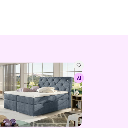
ukastiga kontinentaalvoodi
Otsi sarnaseid