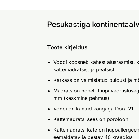
Pesukastiga kontinentaal
Toote kirjeldus
Voodi koosneb kahest alusraamist, k
kattemadratsist ja peatsist
Karkass on valmistatud puidust ja m
Madrats on bonell-tüüpi vedrustuseg
mm (keskmine pehmus)
Voodi on kaetud kangaga Dora 21
Kattemadratsi sees on poroloon
Kattemadratsi kate on hüpoallergeen
eemaldatav ja pestav 40 kraadiga