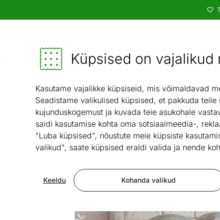
T
Kataloog
Mööbel ja sisustus - ON24
Küpsised on vajalikud n
Magamist
Kasutame vajalikke küpsiseid, mis võimaldavad meie
Seadistame valikulised küpsised, et pakkuda teile
kujunduskogemust ja kuvada teie asukohale vastav
saidi kasutamise kohta oma sotsiaalmeedia-, rekla
"Luba küpsised", nõustute meie küpsiste kasutamis
valikud", saate küpsised eraldi valida ja nende koh
Keeldu
Kohanda valikud