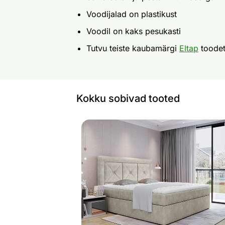
Voodijalad on plastikust
Voodil on kaks pesukasti
Tutvu teiste kaubamärgi
Eltap
toode
Kokku sobivad tooted
Pesukastiga kontinentaalvoodi
Otsi sarnaseid