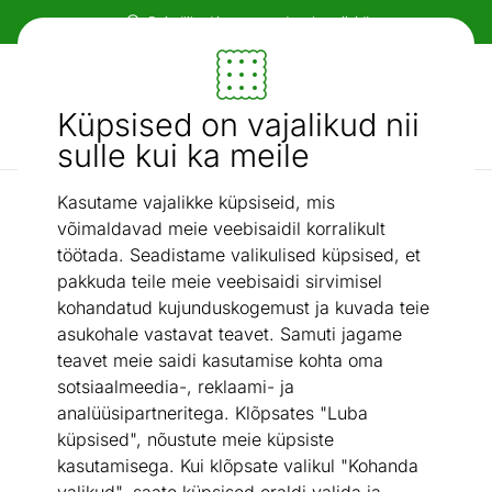
Paindlikud ja mugavad makseviisid!
Mööbel ja sisustus - ON24
Küpsised on vajalikud nii
Otsi...
AI otsing
sulle kui ka meile
Kasutame vajalikke küpsiseid, mis
Narma puuvillased vaibad
Narma smartWeave® vaip Merise grey 80x250 cm
/
võimaldavad meie veebisaidil korralikult
töötada. Seadistame valikulised küpsised, et
pakkuda teile meie veebisaidi sirvimisel
kohandatud kujunduskogemust ja kuvada teie
asukohale vastavat teavet. Samuti jagame
teavet meie saidi kasutamise kohta oma
sotsiaalmeedia-, reklaami- ja
analüüsipartneritega. Klõpsates "Luba
küpsised", nõustute meie küpsiste
kasutamisega. Kui klõpsate valikul "Kohanda