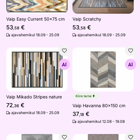
Vaip Easy Current 50x75 cm
Vaip Scratchy
53
€
53
€
,58
,58
ajavahemikul 18.09 - 25.09
ajavahemikul 18.09 - 25.09
Vaip Mikado Stripes nature
Vaip Havanna 80x150 cm
Otsi sarnaseid
Otsi sarnaseid
Vaip Mikado Stripes nature
Kiire tarne
72
€
Vaip Havanna 80x150 cm
,36
ajavahemikul 18.09 - 25.09
37
€
,18
ajavahemikul 12.08 - 19.08