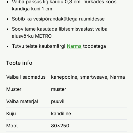
Vaiba paksus ligikaudu 0,3 cm, nurkades koos
kandiga kuni 1 cm
Sobib ka vesipõrandaküttega ruumidesse
Soovitame kasutada libisemisvastast vaiba
alusvõrku METRO
Tutvu teiste kaubamärgi
Narma
toodetega
Toote info
Vaiba lisaomadus
kahepoolne, smartweave, Narma
Muster
muster
Vaiba materjal
puuvill
Kuju
kandiline
Mõõt
80x250