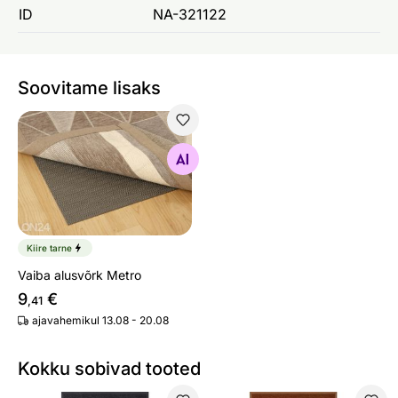
ID
NA-321122
Soovitame lisaks
Vaiba alusvõrk Metro
Otsi sarnaseid
Kiire tarne
Vaiba alusvõrk Metro
9
€
,41
ajavahemikul 13.08 - 20.08
Kokku sobivad tooted