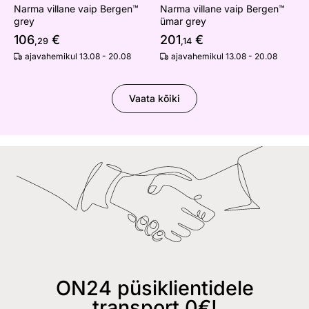
Narma villane vaip Bergen™
Narma villane vaip Bergen™
grey
ümar grey
106
€
201
€
,29
,14
ajavahemikul 13.08 - 20.08
ajavahemikul 13.08 - 20.08
Vaata kõiki
ON24 püsiklientidele
transport 0€!