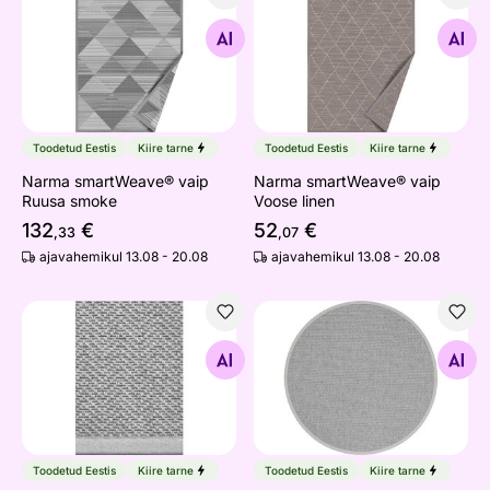
Narma smartWeave® vaip Ruusa smoke
Narma smartWeave® vaip Vo
Otsi sarnaseid
Otsi sarnaseid
Toodetud Eestis
Kiire tarne
Toodetud Eestis
Kiire tarne
Narma smartWeave® vaip
Narma smartWeave® vaip
Ruusa smoke
Voose linen
132
€
52
€
,33
,07
ajavahemikul 13.08 - 20.08
ajavahemikul 13.08 - 20.08
Narma villane vaip Bergen™ grey
Narma villane vaip Bergen™
Otsi sarnaseid
Otsi sarnaseid
Toodetud Eestis
Kiire tarne
Toodetud Eestis
Kiire tarne