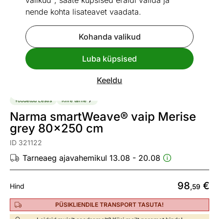
valikud", saate küpsised eraldi valida ja
nende kohta lisateavet vaadata.
Kohanda valikud
Go to slide 1
Go to slide 2
Go to slide 3
Go to slide 4
Go to slide 5
Go to slide 6
Go to slide 7
Go to slide 8
Go to slide 9
Luba küpsised
Vaata sarnaseid
Keeldu
Toodetud Eestis
Kiire tarne
Narma smartWeave® vaip Merise
grey 80x250 cm
ID 321122
Tarneaeg ajavahemikul 13.08 - 20.08
98
€
Hind
,59
PÜSIKLIENDILE TRANSPORT TASUTA!