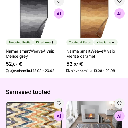
Narma smartWeave® vaip Merise grey
Narma smartWeave® vaip Me
Otsi sarnaseid
Otsi sarnaseid
Toodetud Eestis
Kiire tarne
Toodetud Eestis
Kiire tarne
Narma smartWeave® vaip
Narma smartWeave® vaip
Merise grey
Merise caramel
52
€
52
€
,07
,07
ajavahemikul 13.08 - 20.08
ajavahemikul 13.08 - 20.08
Sarnased tooted
Vaip Easy Current 50x75 cm
Vaip Scratchy
Otsi sarnaseid
Otsi sarnaseid