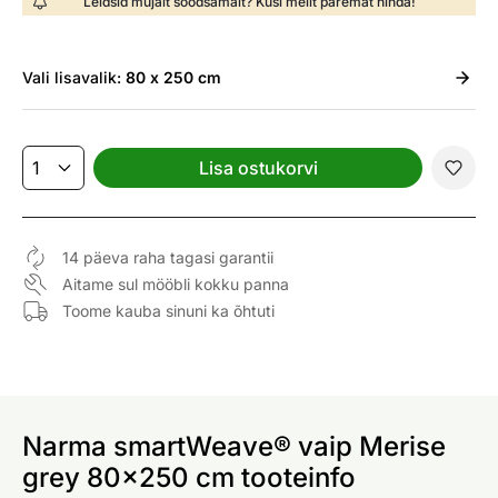
Leidsid mujalt soodsamalt? Küsi meilt paremat hinda!
Vali
lisavalik:
80 x 250 cm
Lisa ostukorvi
14 päeva raha tagasi garantii
Aitame sul mööbli kokku panna
Toome kauba sinuni ka õhtuti
Narma smartWeave® vaip Merise
grey 80x250 cm tooteinfo