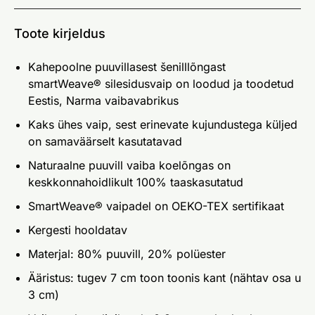
Toote kirjeldus
Kahepoolne puuvillasest šenilllõngast
smartWeave® silesidusvaip on loodud ja toodetud
Eestis, Narma vaibavabrikus
Kaks ühes vaip, sest erinevate kujundustega küljed
on samaväärselt kasutatavad
Naturaalne puuvill vaiba koelõngas on
keskkonnahoidlikult 100% taaskasutatud
SmartWeave® vaipadel on OEKO-TEX sertifikaat
Kergesti hooldatav
Materjal: 80% puuvill, 20% polüester
Ääristus: tugev 7 cm toon toonis kant (nähtav osa u
3 cm)