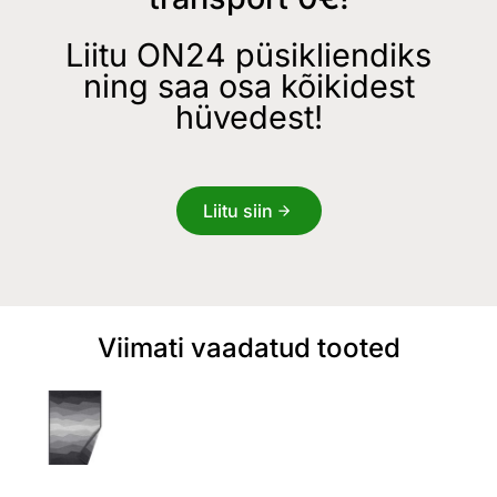
Liitu ON24 püsikliendiks
ning saa osa kõikidest
hüvedest!
Liitu siin
Viimati vaadatud tooted