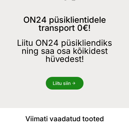
ON24 püsiklientidele
transport 0€!
Liitu ON24 püsikliendiks
ning saa osa kõikidest
hüvedest!
Liitu siin
Viimati vaadatud tooted