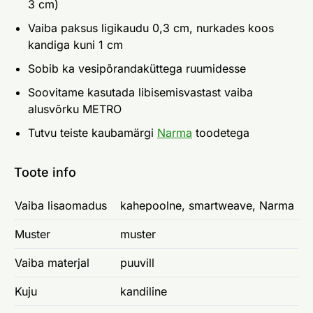
3 cm)
Vaiba paksus ligikaudu 0,3 cm, nurkades koos
kandiga kuni 1 cm
Sobib ka vesipõrandaküttega ruumidesse
Soovitame kasutada libisemisvastast vaiba
alusvõrku METRO
Tutvu teiste kaubamärgi
Narma
toodetega
Toote info
Vaiba lisaomadus
kahepoolne, smartweave, Narma
Muster
muster
Vaiba materjal
puuvill
Kuju
kandiline