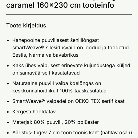
caramel 160x230 cm tooteinfo
Toote kirjeldus
Kahepoolne puuvillasest šenilllõngast
smartWeave® silesidusvaip on loodud ja toodetud
Eestis, Narma vaibavabrikus
Kaks ühes vaip, sest erinevate kujundustega küljed
on samaväärselt kasutatavad
Naturaalne puuvill vaiba koelõngas on
keskkonnahoidlikult 100% taaskasutatud
SmartWeave® vaipadel on OEKO-TEX sertifikaat
Kergesti hooldatav
Materjal: 80% puuvill, 20% polüester
Ääristus: tugev 7 cm toon toonis kant (nähtav osa u