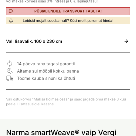
või maksa kolmes osas 0% intress ja 0 € lepingutasu!
PÜSIKLIENDILE TRANSPORT TASUTA!
Leidsid mujalt soodsamalt? Küsi meilt paremat hinda!
Vali
lisavalik:
160 x 230 cm
14 päeva raha tagasi garantii
Aitame sul mööbli kokku panna
Toome kauba sinuni ka õhtuti
Vali ostukorvis "Maksa kolmes osas" ja saad jagada oma makse 3 kuu
peale. Lisatasusid ei kaasne.
Narma smartWeave® vaip Vergi