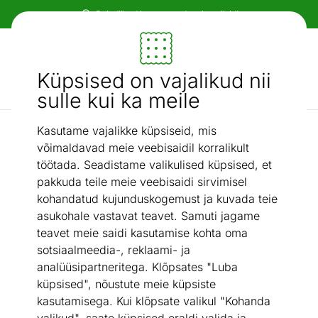
Paindlikud ja mugavad makseviisid!
Mööbel ja sisustus - ON24
Küpsised on vajalikud nii
Otsi...
AI otsing
sulle kui ka meile
Kasutame vajalikke küpsiseid, mis
Narma puuvillased vaibad
Narma smartWeave® vaip Vergi caramel 160x230 cm
/
võimaldavad meie veebisaidil korralikult
töötada. Seadistame valikulised küpsised, et
pakkuda teile meie veebisaidi sirvimisel
kohandatud kujunduskogemust ja kuvada teie
asukohale vastavat teavet. Samuti jagame
teavet meie saidi kasutamise kohta oma
sotsiaalmeedia-, reklaami- ja
analüüsipartneritega. Klõpsates "Luba
küpsised", nõustute meie küpsiste
kasutamisega. Kui klõpsate valikul "Kohanda