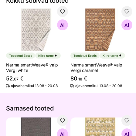
Kokku sobivad tooted
Narma smartWeave® vaip Vergi white
Narma smartWeave® vaip Ve
Otsi sarnaseid
Otsi sarnaseid
Toodetud Eestis
Kiire tarne
Toodetud Eestis
Kiire tarne
Narma smartWeave® vaip
Narma smartWeave® vaip
Vergi white
Vergi caramel
52
€
80
€
,07
,18
ajavahemikul 13.08 - 20.08
ajavahemikul 13.08 - 20.08
Sarnased tooted
Narma smartWeave® vaip Püha carbon
Narma smartWeave® vaip Er
Otsi sarnaseid
Otsi sarnaseid