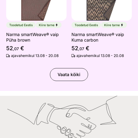
Toodetud Eestis
Kiire tarne
Toodetud Eestis
Kiire tarne
Narma smartWeave® vaip
Narma smartWeave® vaip
Püha brown
Kuma carbon
52
€
52
€
,07
,07
ajavahemikul 13.08 - 20.08
ajavahemikul 13.08 - 20.08
Vaata kõiki