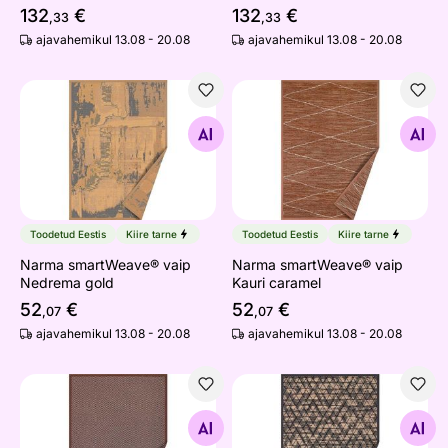
132
€
132
€
,33
,33
ajavahemikul 13.08 - 20.08
ajavahemikul 13.08 - 20.08
Narma smartWeave® vaip Nedrema gold
Narma smartWeave® vaip Ka
Otsi sarnaseid
Otsi sarnaseid
Toodetud Eestis
Kiire tarne
Toodetud Eestis
Kiire tarne
Narma smartWeave® vaip
Narma smartWeave® vaip
Nedrema gold
Kauri caramel
52
€
52
€
,07
,07
ajavahemikul 13.08 - 20.08
ajavahemikul 13.08 - 20.08
Narma smartWeave® vaip Püha brown
Narma smartWeave® vaip K
Otsi sarnaseid
Otsi sarnaseid