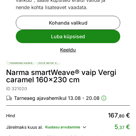
valikud", saate küpsised eraldi valida ja
nende kohta lisateavet vaadata.
Kohanda valikud
Go to slide 1
Go to slide 2
Go to slide 3
Go to slide 4
Go to slide 5
Go to slide 6
Go to slide 7
Go to slide 8
Go to slide 9
Go to slide 10
Luba küpsised
Vaata sarnaseid
Keeldu
Toodetud Eestis
Kiire tarne
Narma smartWeave® vaip Vergi
caramel 160x230 cm
ID 321020
Tarneaeg ajavahemikul 13.08 - 20.08
167
€
Hind
,80
5
€
Järelmaks kuus al.
Kuutasu arvutamine
,37