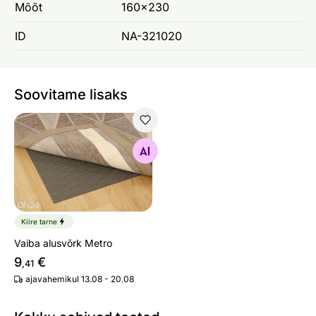
Mõõt
160x230
ID
NA-321020
Soovitame lisaks
Vaiba alusvõrk Metro
Otsi sarnaseid
Kiire tarne
Vaiba alusvõrk Metro
9
€
,41
ajavahemikul 13.08 - 20.08