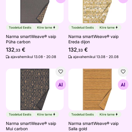
Toodetud Eestis
Kiire tarne
Toodetud Eestis
Kiire tarne
Narma smartWeave® vaip
Narma smartWeave® vaip
Püha carbon
Ereda dijon
132
€
132
€
,33
,33
ajavahemikul 13.08 - 20.08
ajavahemikul 13.08 - 20.08
Narma smartWeave® vaip Mui carbon
Narma smartWeave® vaip Sa
Otsi sarnaseid
Otsi sarnaseid
Toodetud Eestis
Kiire tarne
Toodetud Eestis
Kiire tarne
Narma smartWeave® vaip
Narma smartWeave® vaip
Mui carbon
Salla gold